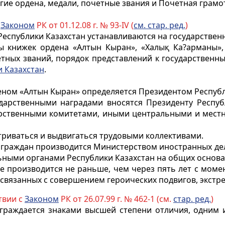
угие ордена, медали, почетные звания и Почетная грамо
с
Законом
РК от 01.12.08 г. № 93-IV (
см. стар. ред.
)
еспублики Казахстан устанавливаются на государствен
ы книжек ордена «Алтын Кыран», «Халық Ка?арманы», 
тных званий, порядок представлений к государственны
 Казахстан
.
ном «Алтын Кыран» определяется Президентом Республ
дарственными наградами вносятся Президенту Респуб
дарственными комитетами, иными центральными и мес
триваться и выдвигаться трудовыми коллективами.
 граждан производится Министерством иностранных дел
ными органами Республики Казахстан на общих основа
е производится не раньше, чем через пять лет с мом
 связанных с совершением героических подвигов, экст
твии с
Законом
РК от 26.07.99 г. № 462-1 (см.
стар. ред.
)
раждается знаками высшей степени отличия, одним и