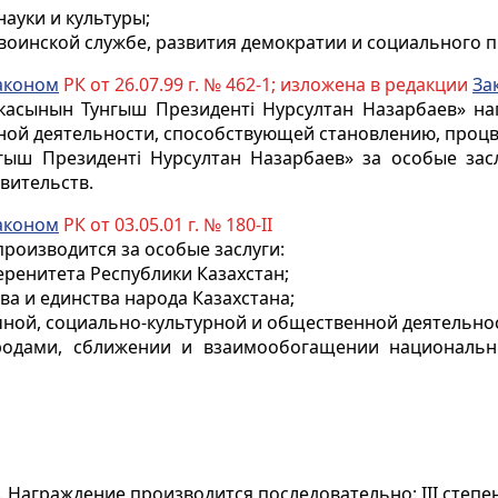
науки и культуры;
воинской службе
, развития демократии и социального п
аконом
РК от 26.07.99 г. № 462-1; изложена в редакции
За
асынын Тунгыш Президентi Нурсултан Назарбаев» наг
ной деятельности, способствующей становлению, процв
ыш Президентi Нурсултан Назарбаев» за особые засл
вительств.
аконом
РК от 03.05.01 г. № 180-II
роизводится за особые заслуги:
веренитета Республики Казахстан;
ва и единства народа Казахстана;
учной, социально-культурной и общественной деятельно
ародами, сближении и взаимообогащении национальн
 Награждение производится последовательно: III степень