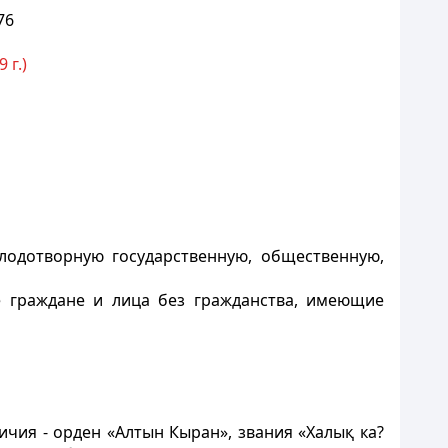
76
 г.)
лодотворную государственную, общественную,
е граждане и лица без гражданства, имеющие
чия - орден «Алтын Кыран», звания «Халық ка?