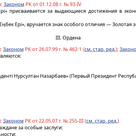
 с
Законом
РК от 01.12.08 г. № 93-IV
рі» присваивается за выдающиеся достижения в экон
ңбек Ері», вручается знак особого отличия — Золотая з
III. Ордена
 с
Законом
РК от 26.07.99 г. № 462-1 (
см
. стар. ред.
);
Закон
вляются:
дентi Нурсултан Назарбаев» (Первый Президент Респуб
 с
Законом
РК от 22.05.07 г. № 255-III (
см. стар. ред.
)
ждане за особые заслуги:
ьности: