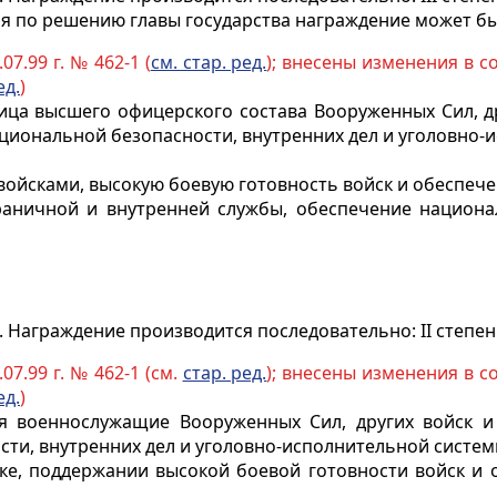
ия по решению главы государства награждение может бы
07.99 г. № 462-1 (
см. стар. ред.
); внесены изменения в со
ед.
)
ца высшего офицерского состава Вооруженных Сил, др
ациональной безопасности, внутренних дел и уголовно
ия войсками, высокую боевую готовность войск и обеспе
раничной и внутренней службы, обеспечение национа
 Награждение производится последовательно: II степен
07.99 г. № 462-1 (см.
стар. ред.
); внесены изменения в со
ед.
)
 военнослужащие Вооруженных Сил, других войск и 
сти, внутренних дел и уголовно-исполнительной систем
овке, поддержании высокой боевой готовности войск и