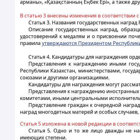
арманы», «Қазақстанның Еңбек Ері», а также др
В статью 3 внесены изменения в соответствии 
Статья 3.
Названия государственных наград Р
Описание государственных наград, образц
удостоверений к медалям и о присвоении поче
правила
утверждаются Президентом Республики
Статья 4.
Кандидатуры для награждения орде
Представления к награждению иными госу
Республики Казахстан, министерствами, госу
союзами и другими организациями.
Кандидатуры для награждения могут рассма
Представления к награждению иностранных
комитетами, иными центральными исполнитель
Представление граждан к очередной наград
наград многодетных матерей и особых случаев,
Статья 5 изложена в новой редакции в соответс
Статья 5.
Одно и то же лицо дважды не наг
имеющих степени.