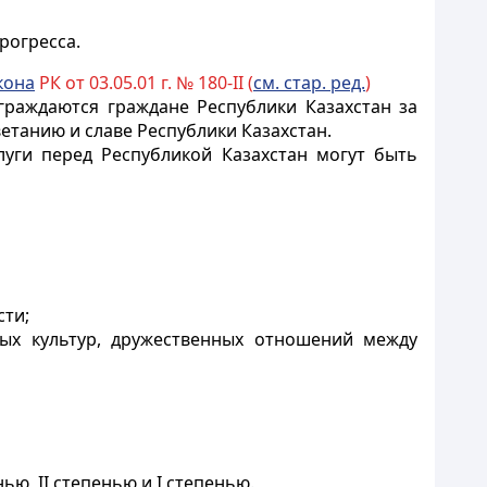
рогресса.
кона
РК от 03.05.01 г. № 180-II (
см. стар. ред.
)
раждаются граждане Республики Казахстан за
етанию и славе Республики Казахстан.
уги перед Республикой Казахстан могут быть
сти;
ых культур, дружественных отношений между
ю, II степенью и I степенью.