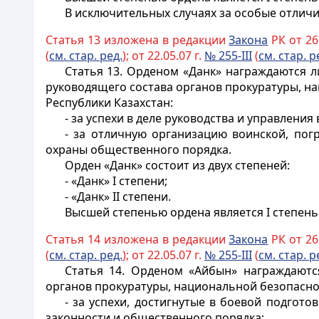
В исключительных случаях за особые отлич
Статья 13 изложена в редакции
Закона
РК от 26.
(
см. стар. ред.
); от 22.05.07 г.
№ 255-III
(
см. стар. р
Статья 13.
Орденом «Данк» награждаются ли
руководящего состава органов прокуратуры, н
Республики Казахстан:
- за успехи в деле руководства и управлен
- за отличную организацию
воинской
, пог
охраны общественного порядка.
Орден «Данк» состоит из двух степеней:
- «Данк» I степени;
- «Данк» II степени.
Высшей степенью ордена является I степень.
Статья 14 изложена в редакции
Закона
РК от 26.
(
см. стар. ред.
); от 22.05.07 г.
№ 255-III
(
см. стар. р
Статья 14.
Орденом «Айбын» награждаются
органов прокуратуры, национальной безопасно
- за успехи, достигнутые в боевой подгот
законности и общественного порядка;