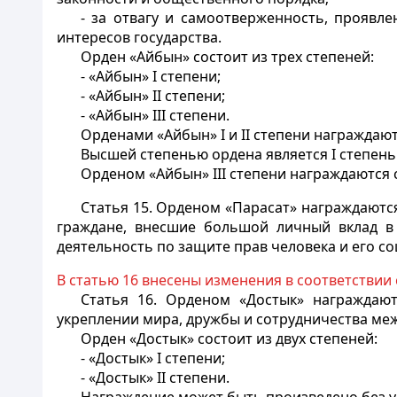
- за отвагу и самоотверженность, проявл
интересов государства.
Орден «Айбын» состоит из трех степеней:
- «Айбын» I степени;
- «Айбын» II степени;
- «Айбын» III степени.
Орденами «Айбын» I и II степени награждаю
Высшей степенью ордена является I степень.
Орденом «Айбын» III степени награждаются 
Статья 15.
Орденом «Парасат» награждаются 
граждане, внесшие большой личный вклад в 
деятельность по защите прав человека и его с
В статью 16 внесены изменения в соответствии
Статья 16.
Орденом «Достык» награждаютс
укреплении мира, дружбы и сотрудничества ме
Орден «Достык» состоит из двух степеней:
- «Достык» I степени;
- «Достык» II степени.