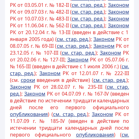
РК от 03.05.01 г. № 182-II (
см. стар. ред.
);
Законом
РК от 09.07.03 г. № 482-II (
см. стар. ред.
);
Законом
РК от 10.07.03 г. № 483-II (
см. стар. ред.
);
Законом
РК от 11.06.04 г. № 562-II (
см. стар. ред.
);
Законом
РК от 20.12.04 г. № 13-III (введен в действие с 1
января 2005 года) (
см. стар. ред.
);
Законом
РК от
08.07.05 г. № 69-III (
см. стар. ред.
);
Законом
РК от
23.12.05 г. № 107-III (
см. стар. ред.
);
Законом
РК
от 20.02.06 г. № 127-III;
Законом
РК от 05.07.06 г.
№ 165-III (введен в действие с 1 июля 2006 г.) (
см.
стар. ред.
);
Законом
РК от 12.01.07 г. № 222-III
(см.
сроки
введения в действие) (
см. стар. ред.
);
Законом
РК от 28.02.07 г. № 235-III (
см. стар.
ред.
);
Законом
РК от 04.07.09 г. № 167-IV (введен
в действие по истечении тридцати календарных
дней после его первого официального
опубликования
) (
см. стар. ред.
);
Законом
РК от
11.07.09 г. № 185-IV (введен в действие по
истечении тридцати календарных дней после
первого официального
опубликования
) (
см.