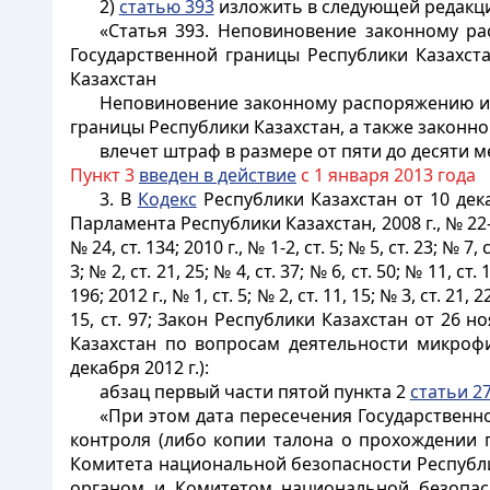
2)
статью 393
изложить в следующей редакц
«Статья 393. Неповиновение законному р
Государственной границы Республики Казахст
Казахстан
Неповиновение законному распоряжению ил
границы Республики Казахстан, а также законн
влечет штраф в размере от пяти до десяти м
Пункт 3
введен в действие
с 1 января 2013 года
3. В
Кодекс
Республики Казахстан от 10 дек
Парламента Республики Казахстан, 2008 г., № 22-I, 22-
№ 24, ст. 134; 2010 г., № 1-2, ст. 5; № 5, ст. 23; № 7, 
3; № 2, ст. 21, 25; № 4, ст. 37; № 6, ст. 50; № 11, ст.
196; 2012 г., № 1, ст. 5; № 2, ст. 11, 15; № 3, ст. 21, 2
15, ст. 97; Закон Республики Казахстан от 26
Казахстан по вопросам деятельности микрофи
декабря 2012 г.):
абзац первый части пятой пункта 2
статьи 2
«При этом дата пересечения Государственн
контроля (либо копии талона о прохождении 
Комитета национальной безопасности Республ
органом и Комитетом национальной безопасн