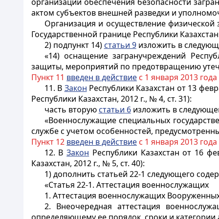
организации обеспечения безопасности загра
актом субъектов внешней разведки и уполномо
Организация и осуществление физической 
Государственной границе Республики Казахстан»
2) подпункт 14)
статьи 9
изложить в следующ
«14) оснащение загранучреждений Респуб
защиты, мероприятий по предотвращению утечк
Пункт 11
введен в действие
с 1 января 2013 года
11. В
Закон
Республики Казахстан от 13 февр
Республики Казахстан, 2012 г., № 4, ст. 31):
часть вторую
статьи 6
изложить в следующе
«Военнослужащие специальных государствен
службе с учетом особенностей, предусмотренных ст
Пункт 12
введен в действие
с 1 января 2013 года
12. В
Закон
Республики Казахстан от 16 фе
Казахстан, 2012 г., № 5, ст. 40):
1) дополнить статьей 22-1 следующего соде
«Статья 22-1. Аттестация военнослужащих
1. Аттестация военнослужащих Вооруженных
2. Внеочередная аттестация военнослуж
определяющему ее порядок, сроки и категории