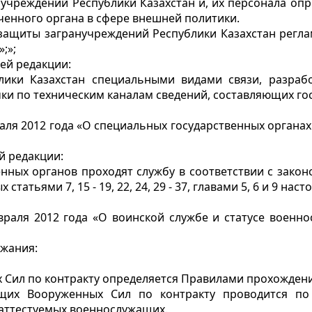
нучреждений Республики Казахстан и, их персонала о
ченного органа в сфере внешней политики.
защиты загранучреждений Республики Казахстан регла
;»;
ей редакции:
лики Казахстан специальными видами связи, разраб
и по техническим каналам сведений, составляющих гос
аля 2012 года «О специальных государственных органа
й редакции:
ных органов проходят службу в соответствии с закон
атьями 7, 15 - 19, 22, 24, 29 - 37, главами 5, 6 и 9 наст
враля 2012 года «О воинской службе и статусе военн
ржания:
 Сил по контракту определяется Правилами прохождени
ащих Вооруженных Сил по контракту проводится по
 аттестуемых военнослужащих.