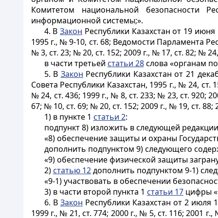
Комитетом национальной безопасности Рес
информационной системы;».
4. В
Закон
Республики Казахстан от 19 июня
1995 г., № 9-10, ст. 68; Ведомости Парламента Республ
№ 3, ст. 23; № 20, ст. 152; 2009 г., № 17, ст. 82; № 24,
в части третьей
статьи 28
слова «органам по
5. В
Закон
Республики Казахстан от 21 дека
Совета Республики Казахстан, 1995 г., № 24, ст. 1
№ 24, ст. 436; 1999 г., № 8, ст. 233; № 23, ст. 920; 200
67; № 10, ст. 69; № 20, ст. 152; 2009 г., № 19, ст. 88; 2
1) в пункте 1
статьи 2
:
подпункт 8) изложить в следующей редакции
«8) обеспечение защиты и охраны Государст
дополнить подпунктом 9) следующего содер
«9) обеспечение физической защиты заграну
2)
статью 12
дополнить подпунктом 9-1) сле
«9-1) участвовать в обеспечении безопаснос
3) в части второй пункта 1
статьи 17
цифры «6
6. В
Закон
Республики Казахстан от 2 июля 19
1999 г., № 21, ст. 774; 2000 г., № 5, ст. 116; 2001 г.,