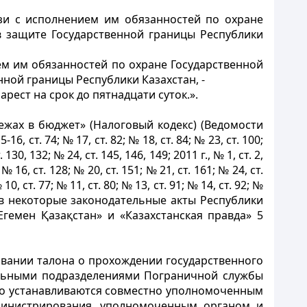
зи с исполнением им обязанностей по охране
в защите Государственной границы Республики
м им обязанностей по охране Государственной
ной границы Республики Казахстан, -
рест на срок до пятнадцати суток.».
ежах в бюджет» (Налоговый кодекс) (Ведомости
16, ст. 74; № 17, ст. 82; № 18, ст. 84; № 23, ст. 100;
. 130, 132; № 24, ст. 145, 146, 149; 2011 г., № 1, ст. 2,
; № 16, ст. 128; № 20, ст. 151; № 21, ст. 161; № 24, ст.
 № 10, ст. 77; № 11, ст. 80; № 13, ст. 91; № 14, ст. 92; №
й в некоторые законодательные акты Республики
гемен Қазақстан» и «Казахстанская правда» 5
овании талона о прохождении государственного
альными подразделениями Пограничной службы
го устанавливаются совместно уполномоченным
дминистрирования. уполномоченным органом и