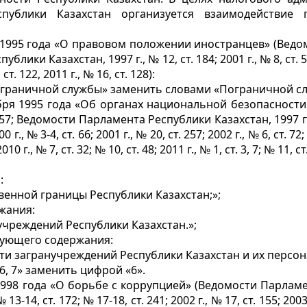
публики Казахстан организуется взаимодействие
 1995 года «О правовом положении иностранцев» (Ведом
ики Казахстан, 1997 г., № 12, ст. 184; 2001 г., № 8, ст. 50, 
 ст. 122, 2011 г., № 16, ст. 128):
граничной службы» заменить словами «Пограничной сл
бря 1995 года «Об органах национальной безопасности
57; Ведомости Парламента Республики Казахстан, 1997 г., № 1
0 г., № 3-4, ст. 66; 2001 г., № 20, ст. 257; 2002 г., № 6, ст. 72;
010 г., № 7, ст. 32; № 10, ст. 48; 2011 г., № 1, ст. 3, 7; № 11, ст
:
венной границы Республики Казахстан;»;
жания:
чреждений Республики Казахстан.»;
дующего содержания:
ти загранучреждений Республики Казахстан и их персона
, 7» заменить цифрой «6».
98 года «О борьбе с коррупцией» (Ведомости Парламента
 № 13-14, ст. 172; № 17-18, ст. 241; 2002 г., № 17, ст. 155; 2003 