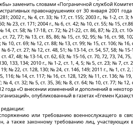
лужбы» заменить словами «Пограничной службой Комите
истративных правонарушениях от 30 января 2001 года 
281; 2002 г., № 4, ст. 33; № 17, ст. 155; 2003 г., № 1-2, ст. 3; №
0; № 23, ст. 171; 2004 г., № 6, ст. 42; № 10, ст. 55; № 15, ст.8
; № 14, ст. 58; № 17-18, ст. 72; № 21-22, ст. 86, 87; № 23, ст. 104
, ст. 72, 77; № 13, ст. 85, 86; № 15, ст. 92, 95; № 16, ст. 98, 10
67; № 10, ст. 69; № 12, ст. 88; № 13, ст. 99; № 15, ст. 106; № 16
, № 6-7, ст. 27; № 12, ст. 48, 51; № 13-14, ст. 54, 57, 58; № 15-
 ст. 47, 48; № 13-14, ст. 62, 63; № 15-16, ст. 70, 72, 73, 74, 75,
30, 133, 134; 2010 г., № 1-2, ст. 1, 4, 5; № 5, ст. 23; № 7, ст. 2
9; № 22, ст. 128, 130; № 24, ст. 146, 149; 2011 г., № 1, ст. 2, 3,
5, 116; № 14, ст. 117; № 16, ст. 128, 129; № 11, ст. 136; № 19, 
27; № 4, ст. 32; № 5, ст. 35, 36; № 8, ст. 64; № 10, ст. 77; № 12, 
2012 года «О внесении изменений и дополнений в некото
низаций», опубликованный в газетах «Егемен Қазақстан»
 редакции:
аспоряжению или требованию военнослужащего в свя
ан, а также законному требованию лиц, участвующих 