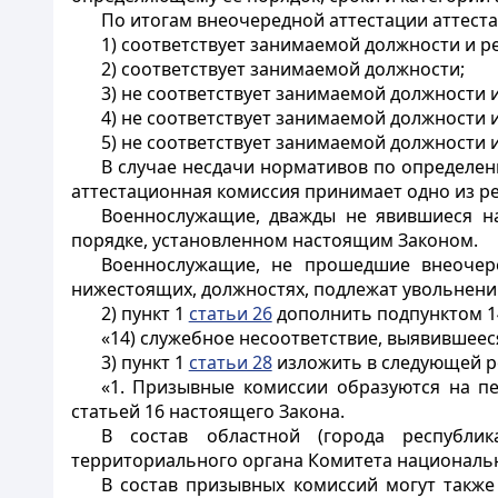
По итогам внеочередной аттестации аттест
1) соответствует занимаемой должности и 
2) соответствует занимаемой должности;
3) не соответствует занимаемой должности 
4) не соответствует занимаемой должности и
5) не соответствует занимаемой должности 
В случае несдачи нормативов по определе
аттестационная комиссия принимает одно из реш
Военнослужащие, дважды не явившиеся на
порядке, установленном настоящим Законом.
Военнослужащие, не прошедшие внеочере
нижестоящих, должностях, подлежат увольнени
2) пункт 1
статьи 26
дополнить подпунктом 1
«14) служебное несоответствие, выявившееся
3) пункт 1
статьи 28
изложить в следующей р
«1. Призывные комиссии образуются на п
статьей 16 настоящего Закона.
В состав областной (города республик
территориального органа Комитета национальн
В состав призывных комиссий могут также