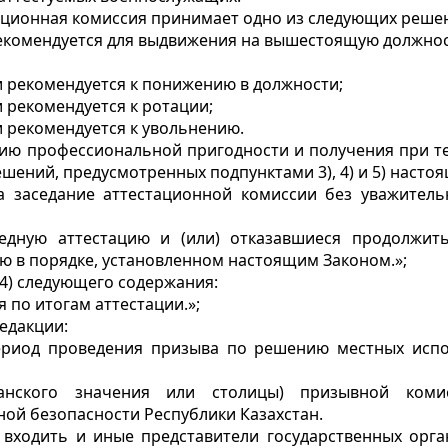
ационная комиссия принимает одно из следующих реше
рекомендуется для выдвижения на вышестоящую должнос
и рекомендуется к понижению в должности;
 рекомендуется к ротации;
и рекомендуется к увольнению.
нию профессиональной пригодности и получения при т
ений, предусмотренных подпунктами 3), 4) и 5) настоя
 заседание аттестационной комиссии без уважител
дную аттестацию и (или) отказавшиеся продолжит
ю в порядке, установленном настоящим Законом.»;
4) следующего содержания:
 по итогам аттестации.»;
едакции:
ериод проведения призыва по решению местных испо
анского значения или столицы) призывной комис
ой безопасности Республики Казахстан.
 входить и иные представители государственных орг