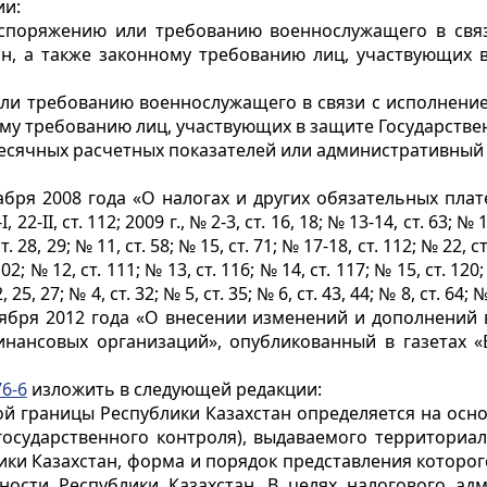
ии:
аспоряжению или требованию военнослужащего в свя
ан, а также законному требованию лиц, участвующих 
и требованию военнослужащего в связи с исполнение
ому требованию лиц, участвующих в защите Государствен
есячных расчетных показателей или административный а
абря 2008 года «О налогах и других обязательных плат
II, ст. 112; 2009 г., № 2-3, ст. 16, 18; № 13-14, ст. 63; № 15-
ст. 28, 29; № 11, ст. 58; № 15, ст. 71; № 17-18, ст. 112; № 22, ст
 102; № 12, ст. 111; № 13, ст. 116; № 14, ст. 117; № 15, ст. 120
2, 25, 27; № 4, ст. 32; № 5, ст. 35; № 6, ст. 43, 44; № 8, ст. 64;
 ноября 2012 года «О внесении изменений и дополнени
нансовых организаций», опубликованный в газетах «Е
76-6
изложить в следующей редакции:
ой границы Республики Казахстан определяется на осн
государственного контроля), выдаваемого территори
ики Казахстан, форма и порядок представления которо
ости Республики Казахстан. В целях налогового а