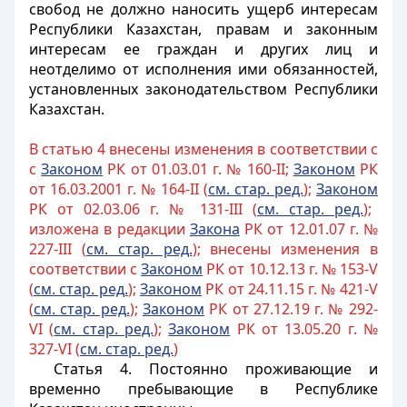
свобод не должно наносить ущерб интересам
Республики Казахстан, правам и законным
интересам ее граждан и других лиц и
неотделимо от исполнения ими обязанностей,
установленных законодательством Республики
Казахстан.
В статью 4 внесены изменения в соответствии с
с
Законом
РК от 01.03.01 г. № 160-II;
Законом
РК
от 16.03.2001 г. № 164-II (
см. стар. ред.
);
Законом
РК от 02.03.06 г. № 131-III (
см. стар. ред.
);
изложена в редакции
Закона
РК от 12.01.07 г. №
227-III (
см. стар. ред.
); внесены изменения в
соответствии с
Законом
РК от 10.12.13 г. № 153-V
(
см. стар. ред.
);
Законом
РК от 24.11.15 г. № 421-V
(
см. стар. ред.
);
Законом
РК от 27.12.19 г. № 292-
VI (
см. стар. ред.
);
Законом
РК от 13.05.20 г. №
327-VI (
см. стар. ред.
)
Статья 4. Постоянно проживающие и
временно пребывающие в Республике