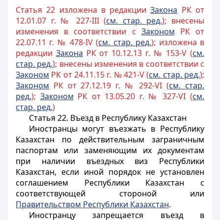
Статья 22 изложена в редакции
Закона
РК от
12.01.07 г. № 227-III (
см. стар. ред.
); внесены
изменения в соответствии с
Законом
РК от
22.07.11 г. № 478-IV (
см. стар. ред.
); изложена в
редакции
Закона
РК от 10.12.13 г. № 153-V (
см.
стар. ред.
); внесены изменения в соответствии с
Законом
РК от 24.11.15 г. № 421-V (
см. стар. ред.
);
Законом
РК от 27.12.19 г. № 292-VI (
см. стар.
ред.
);
Законом
РК от 13.05.20 г. № 327-VI (
см.
стар. ред.
)
Статья 22. Въезд в Республику Казахстан
Иностранцы могут въезжать в Республику
Казахстан по действительным заграничным
паспортам или заменяющим их документам
при наличии въездных виз Республики
Казахстан, если иной порядок не установлен
соглашением Республики Казахстан с
соответствующей стороной или
Правительством Республики Казахстан
.
Иностранцу запрещается въезд в