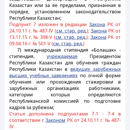
Казахстан или за ее пределами, признанная в
порядке, установленном законодательством
Республики Казахстан;
Подпункт 7 изложен в редакции
3акона
РК от
24.10.11 г. № 487-IV (
см. стар. ред.
);
Закона
РК от
13.11.15 г. № 398-V (
см. стар. ред.
);
Закона
РК от
09.04.16 г. № 501-V (
см. стар. ред.
)
7) международная стипендия «Болашак» -
стипендия,
учреждаемая
Президентом
Республики Казахстан для обучения граждан
Республики Казахстан в
ведущих зарубежных
высших учебных заведениях
по очной форме
обучения или прохождения стажировки в
зарубежных организациях работниками,
категории которых определяются
Республиканской комиссией по подготовке
кадров за рубежом;
Статья дополнена подпунктами 7-1 - 7-4 в
соответствии с
3аконом
РК от 24.10.11 г. № 487-
IV