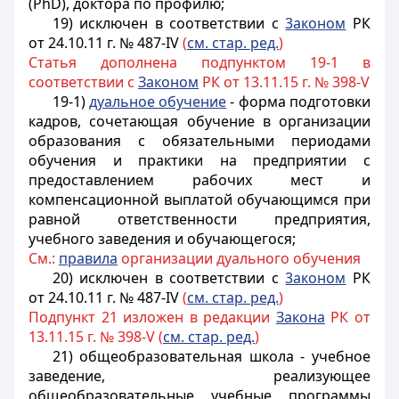
(PhD), доктора по профилю;
19) исключен в соответствии с
3аконом
РК
от 24.10.11 г. № 487-IV
(
см. стар. ред.
)
Статья дополнена подпунктом 19-1 в
соответствии с
Законом
РК от 13.11.15 г. № 398-V
19-1)
дуальное обучение
- форма подготовки
кадров, сочетающая обучение в организации
образования с обязательными периодами
обучения и практики на предприятии с
предоставлением рабочих мест и
компенсационной выплатой обучающимся при
равной ответственности предприятия,
учебного заведения и обучающегося;
См.:
правила
организации дуального обучения
20) исключен в соответствии с
3аконом
РК
от 24.10.11 г. № 487-IV
(
см. стар. ред.
)
Подпункт 21 изложен в редакции
Закона
РК от
13.11.15 г. № 398-V (
см. стар. ред.
)
21) общеобразовательная школа - учебное
заведение, реализующее
общеобразовательные учебные программы