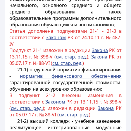
начального, основного среднего и общего
среднего образования, а также
образовательные программы дополнительного
образования обучающихся и воспитанников;
Статья дополнена подпунктами 21-1 - 21-3 в
соответствии с
3аконом
РК от 24.10.11 г. № 487-
IV
Подпункт 21-1 изложен в редакции
Закона
РК от
13.11.15 г. № 398-V (
см. стар. ред.
);
Закона
РК от
05.07.17 г. № 88-VI (
см. стар. ред.
)
21-1) подушевой норматив финансирования
-
норматив финансового обеспечения
гарантированной государственной стоимости
обучения на всех уровнях образования;
В подпункт 21-2 внесены изменения в
соответствии с
Законом
РК от 13.11.15 г. № 398-V
(
см. стар. ред.
); изложен в редакции
Закона
РК
от 05.07.17 г. № 88-VI (
см. стар. ред.
)
21-2) высший колледж - учебное заведение,
реализующее интегрированные модульные