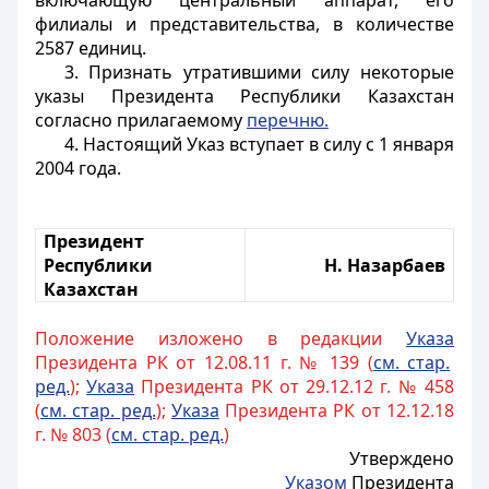
включающую центральный аппарат, его
филиалы и представительства, в количестве
2587 единиц.
3. Признать утратившими силу некоторые
указы Президента Республики Казахстан
согласно прилагаемому
перечню.
4. Настоящий Указ вступает в силу с 1 января
2004 года.
Президент
Республики
Н. Назарбаев
Казахстан
Положение изложено в редакции
Указа
Президента РК от 12.08.11 г. № 139 (
см. стар.
ред.
);
Указа
Президента РК от 29.12.12 г. № 458
(
см. стар. ред.
);
Указа
Президента РК от 12.12.18
г. № 803 (
см. стар. ред.
)
Утверждено
Указом
Президента