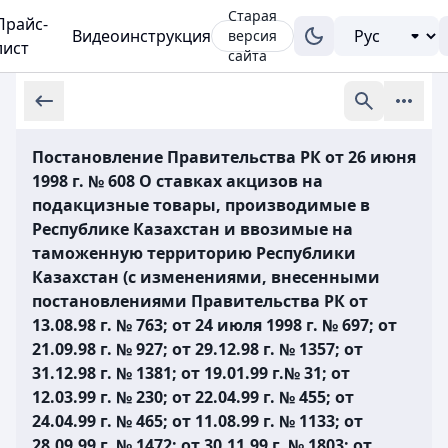
Старая
Прайс-
Видеоинструкция
версия
лист
сайта
Постановление Правительства РК от 26 июня
1998 г. № 608 О ставках акцизов на
подакцизные товары, производимые в
Республике Казахстан и ввозимые на
таможенную территорию Республики
Казахстан (с изменениями, внесенными
постановлениями Правительства РК от
13.08.98 г. № 763; от 24 июля 1998 г. № 697; от
21.09.98 г. № 927; от 29.12.98 г. № 1357; от
31.12.98 г. № 1381; от 19.01.99 г.№ 31; от
12.03.99 г. № 230; от 22.04.99 г. № 455; от
24.04.99 г. № 465; от 11.08.99 г. № 1133; от
28.09.99 г. № 1472; от 30.11.99 г. № 1803; от