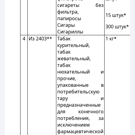
сигареты без
фильтра,
15 штук*
папиросы
Сигары
300 штук*
Сигариллы
4
Из 2403**
Табак
1 кг*
курительный,
табак
жевательный,
табак
нюхательный и
прочие,
упакованные в
потребительскую
тару и
предназначенные
для конечного
потребления, за
исключением
фармацевтической