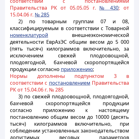
соответствии с постановлениями
Правительства РК от 05.05.05 г.
№ 430
; от
15.04.06 г.
№ 285
2) по товарным группам 07 и 08,
классифицируемым в соответствии с Товарной
номенклатурой
внешнеэкономической
деятельности ЕврАзЭС общим весом до 5 000
(пять тысяч) килограммов включительно, за
исключением свежей плодоовощной,
плодоягодной, бахчевой скоропортящейся
продукции согласно
приложению
;
Нормы дополнены подпунктом 3 в
соответствии с
постановлением
Правительства
РК от 15.04.06 г. № 285
3) по свежей плодоовощной, плодоягодной,
бахчевой скоропортящейся продукции
согласно приложению к настоящему
постановлению общим весом до 10000 (десять
тысяч) килограммов включительно, при
соблюдении установленных законодательством
допустимых весовых параметров