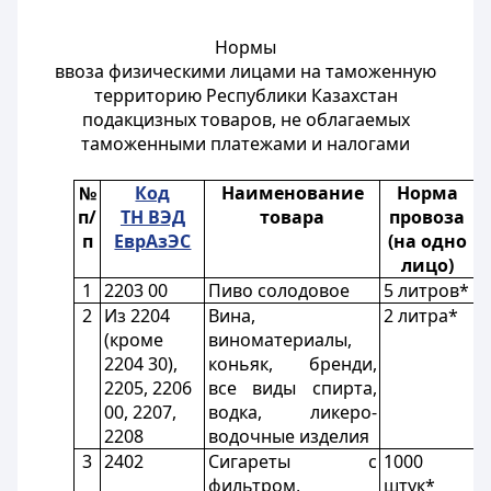
Нормы
ввоза физическими лицами на таможенную
территорию Республики Казахстан
подакцизных товаров, не облагаемых
таможенными платежами и налогами
№
Код
Наименование
Норма
п/
ТН ВЭД
товара
провоза
п
ЕврАзЭС
(на одно
лицо)
1
2203 00
Пиво солодовое
5 литров*
2
Из 2204
Вина,
2 литра*
(кроме
виноматериалы,
2204 30),
коньяк, бренди,
2205, 2206
все виды спирта,
00, 2207,
водка, ликеро-
2208
водочные изделия
3
2402
Сигареты с
1000
фильтром,
штук*