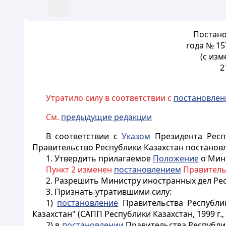
Постано
года № 1
(с из
2
Утратило силу в соответствии с
постановле
См.
предыдущие редакции
В соответствии с
Указом
Президента Респу
Правительство Республики Казахстан постановл
1. Утвердить прилагаемое
Положение
о Мини
Пункт 2 изменен
постановлением
Правительст
2. Разрешить Министру иностранных дел Рес
3. Признать утратившими силу:
1)
постановление
Правительства Республи
Казахстан" (САПП Республики Казахстан, 1999 г., №
2) в
постановлении
Правительства Республик