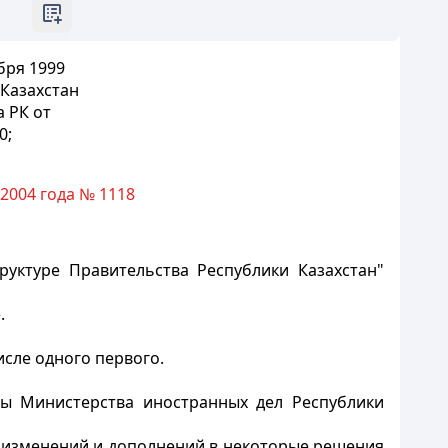
бря 1999
Казахстан
 РК от
0;
2004 года № 1118
уктуре Правительства Республики Казахстан"
.
исле одного первого.
сы Министерства иностранных дел Республики
ии изменений и дополнений в некоторые решения