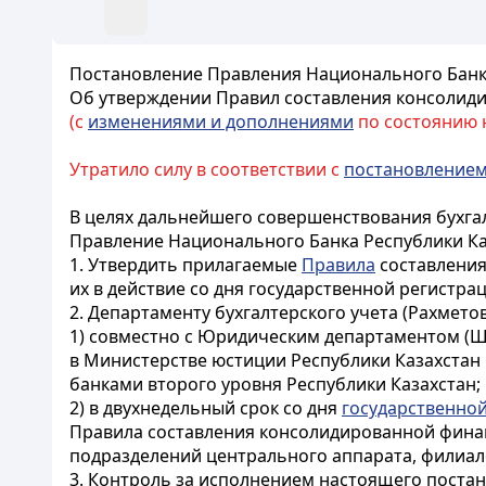
Постановление Правления Национального Банк
Об утверждении Правил составления
консолиди
(с
изменениями и дополнениями
по состоянию на
Утратило силу в соответствии с
постановление
В целях дальнейшего совершенствования бухгал
Правление Национального Банка Республики К
1. Утвердить прилагаемые
Правила
составления
их в действие со дня государственной регистра
2. Департаменту бухгалтерского учета (Рахметова
1) совместно с Юридическим департаментом (Ш
в Министерстве юстиции Республики Казахстан
банками второго уровня Республики Казахстан;
2) в двухнедельный срок со дня
государственно
Правила составления консолидированной финан
подразделений центрального аппарата, филиало
3. Контроль за исполнением настоящего поста