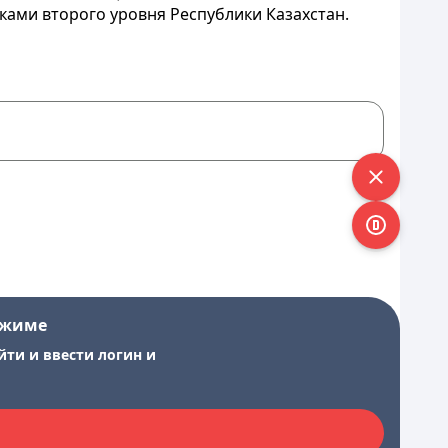
ами второго уровня Республики Казахстан.
ежиме
йти и ввести логин и