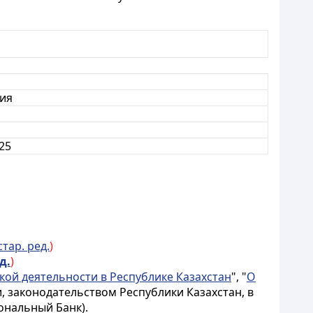
ия
25
стар. ред.
)
д.
)
кой деятельности в Республике Казахстан
", "
О
 законодательством Республики Казахстан, в
ональный Банк).