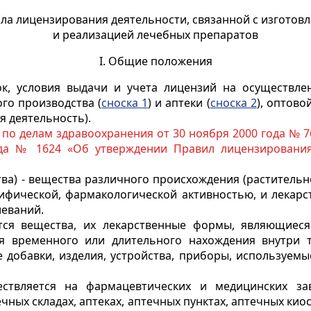
ла лицензирования деятельности, связанной с изготов
и реализацией лечебных препаратов
I. Общие положения
к, условия выдачи и учета лицензий на осуществлен
го производства (
сноска 1
) и аптеки (
сноска 2
), оптовой
я деятельность).
 по делам здравоохранения от 30 ноября 2000 года № 
ода № 1624 «Об утверждении Правил лицензирования
ва) - вещества различного происхождения (растительно
цифической, фармакологической активностью, и лека
леваний.
ся вещества, их лекарственные формы, являющиеся
 временного или длительного нахождения внутри т
добавки, изделия, устройства, приборы, используемы
ествляется на фармацевтических и медицинских зав
ных складах, аптеках, аптечных пунктах, аптечных кио