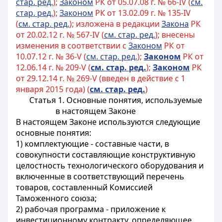
стар. ред.
);
Законом
РК от 05.07.08 г. № 66-IV (
см.
стар. ред.
);
Законом
РК от 13.02.09 г. № 135-IV
(
см. стар. ред.
); изложена в редакции
Закона
РК
от 20.02.12 г. № 567-IV (
см. стар. ред.
); внесены
изменения в соответствии с
Законом
РК от
10.07.12 г. № 36-V (
см. стар. ред.
);
Законом
РК от
12.06.14 г. № 209-V (
см. стар. ред.
);
Законом
РК
от 29.12.14 г. № 269-V (введен в действие с 1
января 2015 года) (
см. стар. ред.
)
Статья 1. Основные понятия, используемые
в настоящем Законе
В настоящем Законе используются следующие
основные понятия:
1) комплектующие - составные части, в
совокупности составляющие конструктивную
целостность технологического оборудования и
включенные в соответствующий перечень
товаров, составленный Комиссией
Таможенного союза;
2) рабочая программа - приложение к
инвестиционному контракту, определяющее