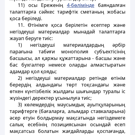
11) осы Ереженiң
4-бөлiмiнде
баяндалған
талаптарға сәйкес тарифтік сметаның жобасы
қоса беріледi.
11. Өтiнімге қоса берiлетін есептер және
негiздеушi материалдар мынадай талаптарға
жауап беруге тиiс:
1) негiздеушi материалдардың әрбір
парағына табиғи монополия субъектiсiнің
басшысы, ал қаржы құжаттарына - басшы және
бас бухгалтер немесе оларды алмастыратын
адамдар қол қояды;
2) негіздеушi материалдар ретiнде өтінiм
берердiң алдындағы төрт тоқсандағы және
өткен күнтізбелiк жылдағы шығындар туралы іс
жүзiндегі деректер ұсынылуға тиiс;
3) көлемдердiң маусымдық ауытқуларының
тарифтерге (бағаларға, алымдар ставкаларына)
әсер етуiн болдырмау мақсатында негіздемеге
салық есебiнiң позициясынан осындай есеп
мақсатсыз болатын жағдайларды қоспағанда,