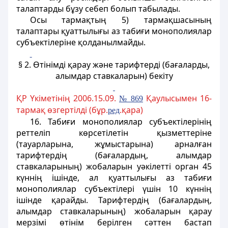
талаптарды бұзу себеп болып табылады.
Осы тармақтың 5) тармақшасының
талаптары қуаттылығы аз табиғи монополиялар
субъектілеріне қолданылмайды.
§ 2. Өтінiмді қарау және тарифтерді (бағаларды,
алымдар ставкаларын) бекіту
ҚР Үкіметінің 2006.15.09.
Қаулысымен 16-
№ 869
тармақ өзгертілді (бұр.
.қара)
ред
16. Табиғи монополиялар субъектілерiнiң
реттелiп көрсетiлетiн қызметтерiне
(тауарларына, жұмыстарына) арналған
тарифтердiң (бағалардың, алымдар
ставкаларының) жобаларын уәкiлетті орган 45
күннiң iшiнде
, ал қуаттылығы аз табиғи
монополиялар субъектілері үшін 10 күннің
ішінде
қарайды. Тарифтердiң (бағалардың,
алымдар ставкаларының) жобаларын қарау
мерзiмi өтінім берiлген сәттен бастап