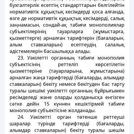
бухгалтерлік есептiң стандарттарын белгілейтін
нормативтік құқықтық кесiмдердi қоса алғанда,
өзге де нормативтік құқықтық кесiмдердi, салық
заңнамасын, сондай-ақ табиғи монополиялар
субъектілерінің тауарларға (жұмыстарға,
қызметтерге) арналған тарифтерiн (бағаларын,
алым ставкаларын) есептеудің салалық
әдiстемелерiн басшылыққа алады.
23. Уәкiлеттi органның табиғи монополия
субъектiсiнiң реттелiп көрсетілетiн
қызметтерiне (тауарларына, жұмыстарына)
арналған жаңа тарифтердi (бағаларды, алымдар
ставкаларын) бекіту немесе бекітуден бас тарту
туралы шешiмi уәкiлетті органның бұйрығымен
ресiмделедi және оларды қолданысқа енгiзген
сәтке дейiн 15 күннен кешiктiрмей табиғи
монополия субъектiсiне жолданады.
24. Уәкiлеттi орган төтенше реттеуші
шаралар түрiнде тарифтердi (бағаларды,
алымдар ставкаларын) бекіту туралы шешім