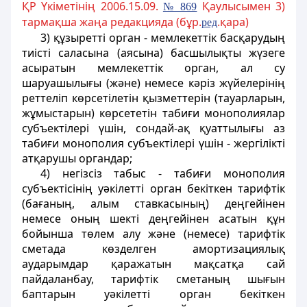
ҚР Үкіметінің 2006.15.09.
Қаулысымен 3)
№ 869
тармақша жаңа редакцияда (бұр.
.қара)
ред
3) құзыретті орган - мемлекеттік басқарудың
тиісті саласына (аясына) басшылықты жүзеге
асыратын мемлекеттік орган, ал су
шаруашылығы (және) немесе кәріз жүйелерінің
реттеліп көрсетілетін қызметтерін (тауарларын,
жұмыстарын) көрсететін табиғи монополиялар
субъектілері үшін, сондай-ақ қуаттылығы аз
табиғи монополия субъектілері үшін - жергілікті
атқарушы органдар;
4) негізсiз табыс - табиғи монополия
субъектiсiнiң уәкілеттi орган бекiткен тарифтік
(бағаның, алым ставкасының) деңгейiнен
немесе оның шектi деңгейiнен асатын құн
бойынша төлем алу және (немесе) тарифтiк
сметада көзделген амортизациялық
аударымдар қаражатын мақсатқа сай
пайдаланбау, тарифтiк сметаның шығын
баптарын уәкілетті орган бекiткен