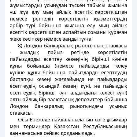
жұмыстарды) ұсынудан түскен табысы жылына
үш жүз елу мың айлық есептiк көрсеткiштен
немесе реттелiп көрсетілетiн қызметтердiң
әрбір түрi бойынша жылына елу мың айлық
есептiк көрсеткiштен аспайтын соманы құраған
жеке кәсiпкер немесе заңды тұлға;
8) Лондон банкаралық рыногының ставкасы
- жылдық пайыз ретінде көрсетiлетiн
пайыздарды есептеу кезеңінің бірiншi күнiне
құны бойынша (немесе пайыздарды төлеу
күнiне құны бойынша пайыздарды есептеудiң
бастапқы кезеңi жағдайында не пайыздарды
есептеудiң осындай кезеңi күнi, не пайыздық
есептеудiң бірiншi күнi алдындағы келесi күнi)
алты айлық бір валюталық депозиттер бойынша
Лондон банкаралық рыногындағы ұсыныс
ставкасы.
Осы Ережеде пайдаланылатын өзге ұғымдар
мен терминдер Қазақстан Республикасының
заңнамасына сәйкес қолданылады.