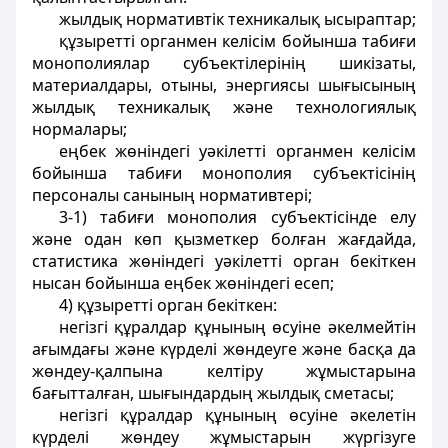
жылдық нормативтік техникалық ысыраптар;
құзыретті органмен келісім бойынша табиғи
монополиялар субъектілерінің шикізаты,
материалдары, отыны, энергиясы шығысының
жылдық техникалық және технологиялық
нормалары;
еңбек жөніндегі уәкілетті органмен келісім
бойынша табиғи монополия субъектісінің
персоналы санының нормативтері;
3-1) табиғи монополия субъектісінде елу
және одан көп қызметкер болған жағдайда,
статистика жөніндегі уәкілетті орган бекіткен
нысан бойынша еңбек жөніндегі есеп;
4) құзыретті орган бекiткен:
негiзгi құралдар құнының өсуiне әкелмейтін
ағымдағы және күрделi жөндеуге және басқа да
жөндеу-қалпына келтiру жұмыстарына
бағытталған, шығындардың жылдық сметасы;
негiзгi құралдар құнының өсуiне әкелетін
күрделi жөндеу жұмыстарын жүргізуге