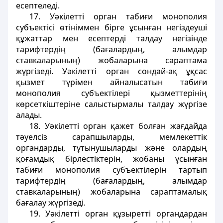
есептеледi.
17. Уәкiлетті орган табиғи монополия
субъектiсi өтiнiммен бірге ұсынған негiздеуші
құжаттар мен есептердi талдау негiзiнде
тарифтердiң (бағалардың, алымдар
ставкаларының) жобаларына сараптама
жүргiзедi. Уәкілетті орган сондай-ақ ұқсас
қызмет түрiмен айналысатын табиғи
монополия субъектiлерi қызметтерiнiң
көрсеткiштерiне салыстырмалы талдау жүргізе
алады.
18. Уәкiлеттi орган қажет болған жағдайда
тәуелсiз сарапшыларды, мемлекеттік
органдарды, тұтынушыларды және олардың
қоғамдық бірлестiктерiн, жобаны ұсынған
табиғи монополия субъектілерiн тартып
тарифтердің (бағалардың, алымдар
ставкаларының) жобаларына сараптамалық
бағалау жүргізедi.
19. Уәкiлетті орган құзыретті органдардан