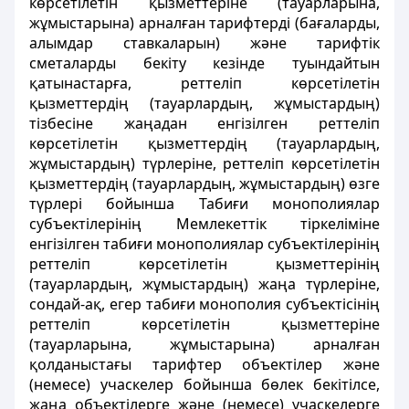
көрсетілетiн қызметтеріне (тауарларына,
жұмыстарына) арналған тарифтердi (бағаларды,
алымдар ставкаларын) және тарифтік
сметаларды бекіту кезiнде туындайтын
қатынастарға, реттеліп көрсетiлетiн
қызметтердiң (тауарлардың, жұмыстардың)
тiзбесiне жаңадан енгізiлген реттелiп
көрсетілетiн қызметтердің (тауарлардың,
жұмыстардың) түрлеріне, реттелiп көрсетілетiн
қызметтердiң (тауарлардың, жұмыстардың) өзге
түрлерi бойынша Табиғи монополиялар
субъектілерiнiң Мемлекеттік тіркелiмiне
енгiзiлген табиғи монополиялар субъектілерiнiң
реттеліп көрсетiлетiн қызметтерінің
(тауарлардың, жұмыстардың) жаңа түрлеріне
,
сондай-ақ, егер табиғи монополия субъектісінің
реттеліп көрсетілетін қызметтеріне
(тауарларына, жұмыстарына) арналған
қолданыстағы тарифтер объектілер және
(немесе) учаскелер бойынша бөлек бекітілсе,
жаңа объектілерге және (немесе) учаскелерге