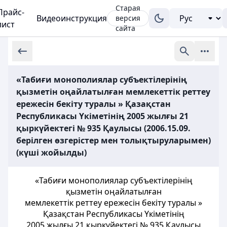
Старая
Прайс-
Видеоинструкция
версия
лист
сайта
«Табиғи монополиялар субъектілерінің
қызметін оңайлатылған мемлекеттік реттеу
ережесін бекіту туралы » Қазақстан
Республикасы Үкіметінің 2005 жылғы 21
қыркүйектегі № 935 Қаулысы (2006.15.09.
берілген өзгерістер мен толықтыруларымен)
(күші жойылды)
«Табиғи монополиялар субъектiлерінiң
қызметiн оңайлатылған
мемлекеттік реттеу ережесін бекіту туралы »
Қазақстан Республикасы Үкіметінің
2005 жылғы 21 қыркүйектегі № 935 Қаулысы