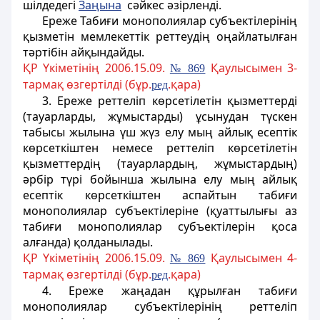
шілдедегі
Заңына
сәйкес әзiрлендi.
Ереже Табиғи монополиялар субъектiлерінің
қызметiн мемлекеттік реттеудің оңайлатылған
тәртібiн айқындайды.
ҚР Үкіметінің 2006.15.09.
Қаулысымен 3-
№ 869
тармақ өзгертілді (бұр.
.қара)
ред
3. Ереже реттелiп көрсетiлетiн қызметтердi
(тауарларды, жұмыстарды) ұсынудан түскен
табысы жылына үш жүз елу мың айлық есептік
көрсеткiштен немесе реттелiп көрсетiлетiн
қызметтердiң (тауарлардың, жұмыстардың)
әрбір түрi бойынша жылына елу мың айлық
есептiк көрсеткiштен аспайтын табиғи
монополиялар субъектілерiне
(қуаттылығы аз
табиғи монополиялар субъектілерін қоса
алғанда)
қолданылады.
ҚР Үкіметінің 2006.15.09.
Қаулысымен 4-
№ 869
тармақ өзгертілді (бұр.
.қара)
ред
4. Ереже жаңадан құрылған табиғи
монополиялар субъектiлерiнiң реттелiп