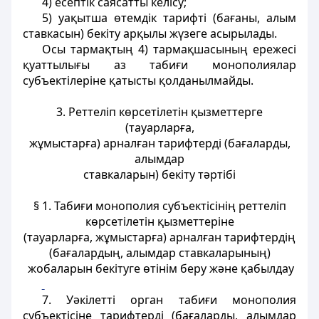
4) есептiк саясатты келiсу;
5) уақытша өтемдiк тарифтi (бағаны, алым
ставкасын) бекіту арқылы жүзеге асырылады.
Осы тармақтың 4) тармақшасының ережесі
қуаттылығы аз табиғи монополиялар
субъектілеріне қатысты қолданылмайды.
3. Реттелiп көрсетілетін қызметтерге
(тауарларға,
жұмыстарға) арналған тарифтердi (бағаларды,
алымдар
ставкаларын) бекіту тәртібі
§ 1. Табиғи монополия субъектісiнiң реттелiп
көрсетілетiн қызметтерiне
(тауарларға, жұмыстарға) арналған тарифтердiң
(бағалардың, алымдар ставкаларының)
жобаларын бекітуге өтiнім беру және қабылдау
7. Уәкiлетті орган табиғи монополия
субъектiсiне тарифтердi (бағаларды, алымдар