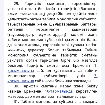
29. Тарифтік сметаның көрсеткiштерi
уәкілеттi орган белгілейтiн тарифтiң (бағаның,
алым ставкасының) деңгейiн негіздейтiн және
қалыптастыратын табиғи монополия субъектiсi
табыстарының және шығыстарының баптары,
реттеліп көрсетілетін қызметтердiң
(тауарлардың, жұмыстардың) көлемi және
табиғи монополия субъектiсi қызметiнiң басқа
да экономикалық көрсеткіштерi туралы негiзгi
жиынтық деректер болып табылады. Табиғи
монополия субъектiсiне тарифтік сметаны
уәкілеттi орган тарифпен бірге бір мезгiлде
бекiтедi. Тарифтiк смета осы Ереженiң
1-
қосымшасына
сай, ал қуаттылығы аз табиғи
монополиялар субъектілері үшін
3-
қосымшасына
сай нысан бойынша жасалады.
30. Тарифтік сметаны қарау және бекіту
кезiнде Ереженiң
10-тармағында
көрсетілген
материалдар мен ақпарат пайдаланылады.
31. Табиғи монополия субъектісi ағымдағы