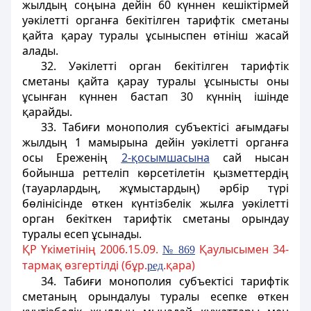
жылдың соңына дейiн 60 күннен кешіктірмей
уәкiлетті органға бекітілген тарифтік сметаны
қайта қарау туралы ұсыныспен өтiнiш жасай
алады.
32. Уәкілетті орган бекітілген тарифтік
сметаны қайта қарау туралы ұсынысты оны
ұсынған күннен бастап 30 күннiң iшiнде
қарайды.
33. Табиғи монополия субъектісi ағымдағы
жылдың 1 мамырына дейiн уәкілеттi органға
осы Ереженiң
2-қосымшасына
сай нысан
бойынша реттеліп көрсетілетiн қызметтердiң
(тауарлардың, жұмыстардың) әрбір түрi
бөлiнiсiнде өткен күнтізбелiк жылға уәкiлетті
орган бекiткен тарифтiк сметаны орындау
туралы есеп ұсынады.
ҚР Үкіметінің 2006.15.09.
Қаулысымен 34-
№ 869
тармақ өзгертілді (бұр.
.қара)
ред
34. Табиғи монополия субъектісі тарифтік
сметаның орындалуы туралы есепке өткен