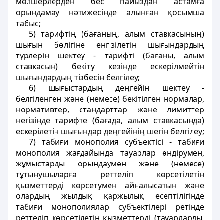
мөлшерлерден бес пайыздан астамға
орындамау нәтижесінде алынған қосымша
табыс;
5) тарифтің (бағаның, алым ставкасының)
шығын бөлiгіне енгізілетiн шығындардың
түрлерiн шектеу - тарифтi (бағаны, алым
ставкасын) бекіту кезінде ескерiлмейтiн
шығындардың тiзбесiн белгілеу;
6) шығыстардың деңгейiн шектеу -
белгіленген және (немесе) бекітілген нормалар,
нормативтер, стандарттар және лимиттер
негiзiнде тарифте (бағада, алым ставкасында)
ескерілетін шығындар деңгейiнiң шегін белгілеу;
7) табиғи монополия субъектiсi - табиғи
монополия жағдайында тауарлар өндiрумен,
жұмыстарды орындаумен және (немесе)
тұтынушыларға реттелiп көрсетілетін
қызметтердi көрсетумен айналысатын және
олардың жылдық қаржылық есептiлiгінде
табиғи монополиялар субъектілерi ретiнде
реттелiп көрсетiлетiн қызметтердi (тауарларды,