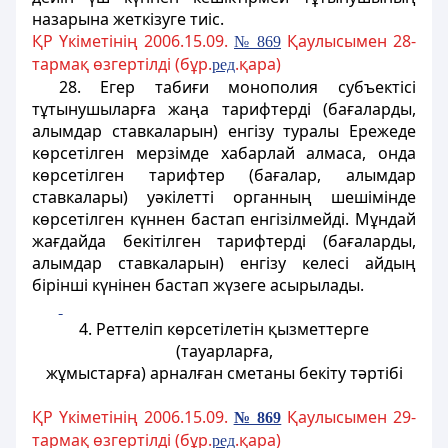
назарына жеткізуге тиіс.
ҚР Үкіметінің 2006.15.09.
Қаулысымен 28-
№ 869
тармақ өзгертілді (бұр.
.қара)
ред
28. Егер табиғи монополия субъектiсi
тұтынушыларға жаңа тарифтердi (бағаларды,
алымдар ставкаларын) енгізу туралы Ережеде
көрсетілген мерзiмде хабарлай алмаса, онда
көрсетілген тарифтер (бағалар, алымдар
ставкалары) уәкiлеттi органның шешімінде
көрсетiлген күннен бастап енгізілмейді. Мұндай
жағдайда бекітілген тарифтердi (бағаларды,
алымдар ставкаларын) енгізу келесі айдың
бірінші күнінен бастап жүзеге асырылады.
4. Реттелiп көрсетiлетiн қызметтерге
(тауарларға,
жұмыстарға) арналған сметаны бекіту тәртібі
ҚР Үкіметінің 2006.15.09.
Қаулысымен 29-
№ 869
тармақ өзгертілді (бұр.
.қара)
ред