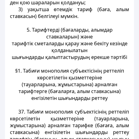
ден қою шараларын қолдануы;
3) уақытша өтемдік тариф (баға, алым
ставкасын) белгiлеуi мүмкiн.
5. Тарифтердi (бағаларды, алымдар
ставкаларын) және
тарифтiк сметаларды қарау және бекіту кезiнде
қолданылатын
шығындарды қалыптастырудың ерекше тәртiбі
§1. Табиғи монополия субъектiсiнiң реттелiп
көрсетiлетiн қызметтеріне
(тауарларына, жұмыстарына) арналған
тарифтерге (бағаларға, алым ставкасына)
енгізілетiн шығындарды реттеу
37. Табиғи монополия субъектiсiнiң реттеліп
көрсетілетін қызметтерiне (тауарларына,
жұмыстарына) арналған тарифке (бағаға, алым
ставкасына) енгiзілетін шығындарды реттеу