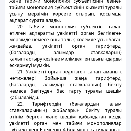
және табиғи монополия субъектiсiнiң өзiнен
табиғи монополия субъектiсiнiң қызметi туралы
ұсыну мерзiмiн көрсете отырып, қосымша
ақпарат сұрата алады.
2
0. Табиғи монополия субъектiсi талап
етiлген ақпаратты уәкілеттi орган белгiлеген
мерзiмде немесе оны толық көлемде ұсынбаған
жағдайда, уәкiлетті орган тарифтердi
(бағаларды, алымдар ставкаларын)
қалыптастыру кезiнде мәлімделген шығындарды
ескермеуі мүмкiн.
21. Уәкiлеттi орган жүргiзген сараптаманың
нәтижелерi бойынша жаңа тарифтердi
(бағаларды, алымдар ставкаларын) бекіту
немесе бекітуден бас тарту туралы шешiм
қабылдайды.
22. Тарифтердiң (бағалардың, алым
ставкаларының) жобаларын бекіту туралы
өтiнiм берген және шешiм қабылдаған кезде
уәкiлетті орган мен табиғи монополиялар
субъектiлерi Ереженiң 4-бөлімiнің қағидаларын,