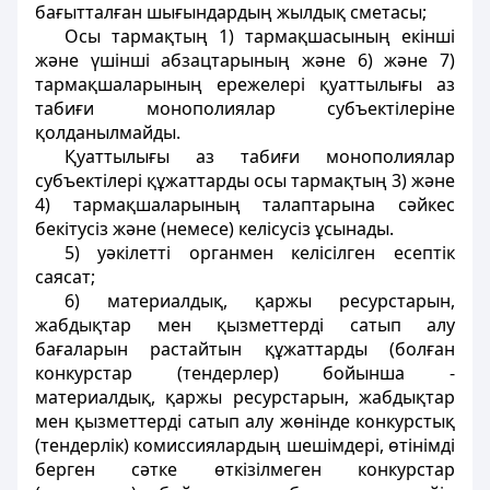
бағытталған шығындардың жылдық сметасы;
Осы тармақтың 1) тармақшасының екінші
және үшінші абзацтарының және 6) және 7)
тармақшаларының ережелері қуаттылығы аз
табиғи монополиялар субъектілеріне
қолданылмайды.
Қуаттылығы аз табиғи монополиялар
субъектілері құжаттарды осы тармақтың 3) және
4) тармақшаларының талаптарына сәйкес
бекітусіз және (немесе) келісусіз ұсынады.
5) уәкiлетті органмен келісілген есептiк
саясат;
6) материалдық, қаржы ресурстарын,
жабдықтар мен қызметтердi сатып алу
бағаларын растайтын құжаттарды (болған
конкурстар (тендерлер) бойынша -
материалдық, қаржы ресурстарын, жабдықтар
мен қызметтердi сатып алу жөнiнде конкурстық
(тендерлiк) комиссиялардың шешiмдерi, өтiнiмдi
берген сәтке өткiзiлмеген конкурстар