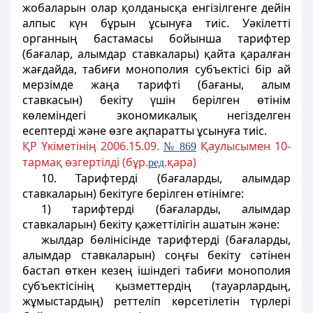
жобаларын олар қолданысқа енгiзiлгенге дейiн
алпыс күн бұрын ұсынуға тиiс. Уәкiлетті
органның бастамасы бойынша тарифтер
(бағалар, алымдар ставкалары) қайта қаралған
жағдайда, табиғи монополия субъектісi бір ай
мерзiмде жаңа тарифтi (бағаны, алым
ставкасын) бекіту үшiн берiлген өтінім
көлеміндегі экономикалық негiзделген
есептердi және өзге ақпаратты ұсынуға тиiс.
ҚР Үкіметінің 2006.15.09.
Қаулысымен 10-
№ 869
тармақ өзгертілді (бұр.
.қара)
ред
10. Тарифтердi (бағаларды, алымдар
ставкаларын) бекітуге берiлген өтiнiмге:
1) тарифтердi (бағаларды, алымдар
ставкаларын) бекіту қажеттілігін ашатын және:
жылдар бөлiнiсiнде тарифтердi (бағаларды,
алымдар ставкаларын) соңғы бекіту сәтінен
бастап өткен кезең iшіндегі табиғи монополия
субъектісiнiң
қызметтердің (тауарлардың,
жұмыстардың) реттеліп көрсетілетін түрлері