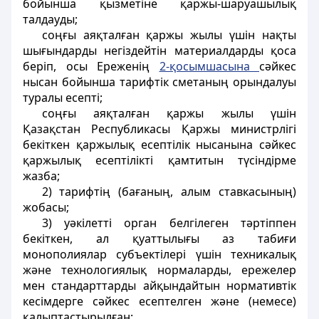
бойынша
қызметіне қаржы-шаруашылық
талдауды;
соңғы аяқталған қаржы жылы үшін нақты
шығындарды негiздейтiн материалдарды қоса
берiп, осы Ереженiң
2-қосымшасына
сәйкес
нысан бойынша тарифтiк сметаның орындалуы
туралы есепті;
соңғы аяқталған қаржы жылы үшiн
Қазақстан Республикасы Қаржы министрлігі
бекiткен қаржылық есептілік нысанына сәйкес
қаржылық есептіліктi қамтитын түсіндiрме
жазба;
2) тарифтiң (бағаның, алым ставкасының)
жобасы;
3) уәкілетті орган белгілеген тәртіппен
бекіткен, ал қуаттылығы аз табиғи
монополиялар субъектілері үшін техникалық
және технологиялық нормаларды, ережелер
мен стандарттарды айқындайтын нормативтік
кесімдерге сәйкес есептелген және (немесе)
қалыптастырылған: