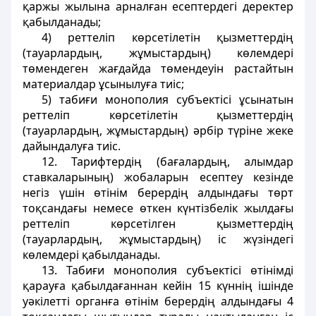
қаржы жылына арналған есептердегi деректер
қабылданады;
4) реттеліп көрсетілетін қызметтердің
(тауарлардың, жұмыстардың) көлемдерi
төмендеген жағдайда төмендеуiн растайтын
материалдар ұсынылуға тиiс;
5) табиғи монополия субъектiсi ұсынатын
реттеліп көрсетілетін қызметтердiң
(тауарлардың, жұмыстардың) әрбір түрiне жеке
дайындалуға тиiс.
12. Тарифтердiң (бағалардың, алымдар
ставкаларының) жобаларын есептеу кезiнде
негiз үшін өтiнiм берердiң алдындағы төрт
тоқсандағы немесе өткен күнтізбелік жылдағы
реттелiп көрсетiлген қызметтердің
(тауарлардың, жұмыстардың) іс жүзіндегі
көлемдерi қабылданады.
13. Табиғи монополия субъектiсi өтiнiмдi
қарауға қабылдағаннан кейiн 15 күннің iшiнде
уәкілетті органға өтiнім берердiң алдындағы 4