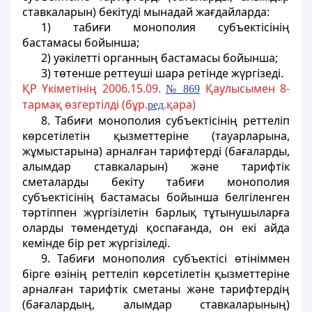
ставкаларын) бекітуді мынадай жағдайларда:
1) табиғи монополия субъектiсiнің
бастамасы бойынша;
2) уәкiлетті органның бастамасы бойынша;
3) төтенше реттеушi шара ретiнде жүргiзедi.
ҚР Үкіметінің 2006.15.09.
Қаулысымен 8-
№ 869
тармақ өзгертілді (бұр.
.қара)
ред
8. Табиғи монополия субъектісінің реттелiп
көрсетілетін қызметтерiне (тауарларына,
жұмыстарына) арналған тарифтердi (бағаларды,
алымдар ставкаларын)
және тарифтік
сметаларды
бекіту
табиғи монополия
субъектiсінің бастамасы бойынша белгiленген
тәртiппен жүргiзiлетiн барлық тұтынушыларға
оларды төмендетудi қоспағанда,
он екі айда
кемiнде бір рет жүргiзiледi.
9. Табиғи монополия субъектiсi өтініммен
бірге өзiнiң реттелiп көрсетілетін қызметтерiне
арналған тарифтік сметаны және тарифтердiң
(бағалардың, алымдар ставкаларының)