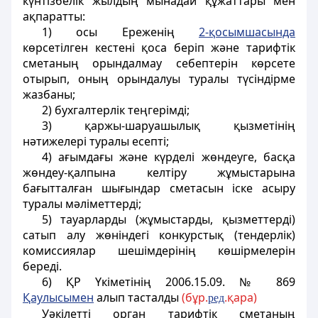
күнтізбелiк жылдың мынадай құжаттары мен
ақпаратты:
1) осы Ереженiң
2-қосымшасында
көрсетілген кестенi қоса берiп және тарифтiк
сметаның орындалмау себептерiн көрсете
отырып, оның орындалуы туралы түсiндiрме
жазбаны;
2) бухгалтерлік теңгерiмдi;
3) қаржы-шаруашылық қызметiнiң
нәтижелерi туралы есептi;
4) ағымдағы және күрделi жөндеуге, басқа
жөндеу-қалпына келтiру жұмыстарына
бағытталған шығындар сметасын iске асыру
туралы мәлiметтердi;
5) тауарларды (жұмыстарды, қызметтердi)
сатып алу жөніндегі конкурстық (тендерлiк)
комиссиялар шешiмдерiнiң көшірмелерін
береді.
6) ҚР Үкіметінің 2006.15.09.
№ 869
Қаулысымен
алып тасталды
(бұр.
.қара)
ред
Уәкiлеттi орган тарифтік сметаның