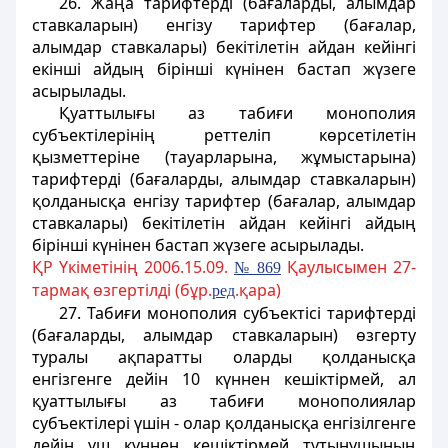
26. Жаңа тарифтердi (бағаларды, алымдар
ставкаларын) енгізу тарифтер (бағалар,
алымдар ставкалары) бекітілетін айдан кейінгі
екінші айдың бірiншi күнінен бастап жүзеге
асырылады.
Қуаттылығы аз табиғи монополия
субъектілерінің реттеліп көрсетілетін
қызметтеріне (тауарларына, жұмыстарына)
тарифтерді (бағаларды, алымдар ставкаларын)
қолданысқа енгізу тарифтер (бағалар, алымдар
ставкалары) бекітілетін айдан кейінгі айдың
бірінші күнінен бастап жүзеге асырылады.
ҚР Үкіметінің 2006.15.09.
Қаулысымен 27-
№ 869
тармақ өзгертілді (бұр.
.қара)
ред
27. Табиғи монополия субъектiсi тарифтердi
(бағаларды, алымдар ставкаларын) өзгерту
туралы ақпаратты оларды қолданысқа
енгізгенге дейiн 10 күннен кешіктірмей, ал
қуаттылығы аз табиғи монополиялар
субъектілері үшін - олар қолданысқа енгізілгенге
дейін үш күннен кешіктірмей тұтынушының