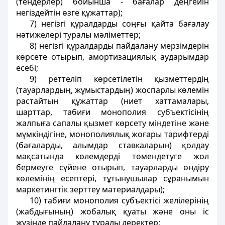
(тендерлер) бойынша - бағалар деңгейiн
негiздейтiн өзге құжаттар);
7) негізгі құралдарды соңғы қайта бағалау
нәтижелерi туралы мәлiметтер;
8) негiзгi құралдарды пайдалану мерзiмдерiн
көрсете отырып, амортизациялық аударымдар
есебi;
9) peттеліп көрсетiлетін қызметтердiң
(тауарлардың, жұмыстардың) жоспарлы көлемін
растайтын құжаттар (ниет хаттамалары,
шарттар, табиғи монополия субъектiсiнің
жалпыға сапалы қызмет көрсету мiндетiне және
мүмкiндігіне, монополиялық жоғары тарифтердi
(бағаларды, алымдар ставкаларын) қолдау
мақсатында көлемдердi төмендетуге жол
бермеуге сүйене отырып, тауарларды өндiру
көлемiнiң есептерi, тұтынушылар сұранымын
маркетингтік зерттеу материалдары);
10) табиғи монополия субъектiсi желілерiнің
(жабдығының) жобалық қуаты және оны iс
жүзiнде пайдалану туралы деректер;