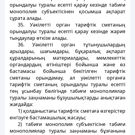
орындалуы туралы есептi қарау кезінде табиғи
монополия субъектісінен қосымша ақпарат
сұрата алады.
35. Уәкiлеттi орган тарифтiк сметаның
орындалуы туралы есептi қарау кезiнде жария
тыңдаулар өткiзе алады.
36. Уәкiлетті орган тұтынушылардың
арыздары, шағымдары, бұқаралық ақпарат
құралдарының материалдары, мемлекеттік
органдардың өтiнiштерi бойынша және өз
бастамасы бойынша бекітілген тарифтік
сметаны орындамау, ал уәкiлеттi органға
тарифтік сметаның орындалуы туралы есептi
тең ұсынбау бөлiгiнде табиғи монополиялар
туралы заңнаманы бұзушылықтарды анықтаған
жағдайда:
1) қолданыстағы тарифтiк сметаға өзгерістер
енгізуге бастамашылық жасауы;
2) табиғи монополия субъектiсiне табиғи
монополиялар туралы заңнаманы бұзғанына