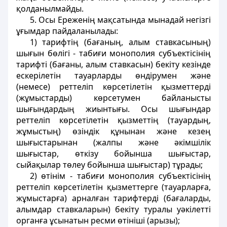
қолданылмайды.
5. Осы Ереженiң мақсатында мынадай негiзгi
ұғымдар пайдаланылады:
1) тарифтiң (бағаның, алым ставкасының)
шығын бөлiгi - табиғи монополия субъектiсінің
тарифтi (бағаны, алым ставкасын) бекіту кезiнде
ескерілетін тауарларды өндiрумен және
(немесе) реттелiп көрсетiлетін қызметтерді
(жұмыстарды) көрсетумен байланысты
шығындардың жиынтығы. Осы шығындар
реттелiп көрсетілетiн қызметтiң (тауардың,
жұмыстың) өзiндiк құнынан және кезең
шығыстарынан (жалпы және әкiмшiлiк
шығыстар, өткізу бойынша шығыстар,
сыйақылар төлеу бойынша шығыстар) тұрады;
2) өтiнiм - табиғи монополия субъектiсiнiң
реттелiп көрсетiлетiн қызметтерге (тауарларға,
жұмыстарға) арналған тарифтердi (бағаларды,
алымдар ставкаларын) бекіту туралы уәкілетті
органға ұсынатын ресми өтiнiшi (арызы);