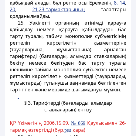
қабылдай алады, бұл ретте осы Ереженiң
8,
14
,
20
,
21
,
23-тармақтарының
талаптары
қолданылмайды.
25. Уәкілеттi органның өтiнімдi қарауға
қабылдау немесе қарауға қабылдаудан бас
тарту туралы, табиғи монополия субъектiсінің
реттелiп көрсетілетін қызметтеріне
(тауарларына, жұмыстарына) арналған
тарифтерді (бағаларды, алымдар ставкаларын)
бекіту немесе бекітуден бас тарту туралы
шешімiне табиғи монополия субъектiсi немесе
реттеліп көрсетілетін қызметтерді (тауарларды,
жұмыстарды) тұтынушы заңнамада белгiленген
тәртіппен және мерзiмде шағымдануы мүмкiн.
§ 3. Тарифтерді (бағаларды, алымдар
ставкаларын) енгізу
ҚР Үкіметінің 2006.15.09.
Қаулысымен 26-
№ 869
тармақ өзгертілді (бұр.
.қара)
ред