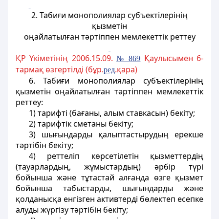
2. Табиғи монополиялар субъектілерiнiң
қызметiн
оңайлатылған тәртiппен мемлекеттік реттеу
ҚР Үкіметінің 2006.15.09.
Қаулысымен 6-
№ 869
тармақ өзгертілді (бұр.
.қара)
ред
6. Табиғи монополиялар субъектілерiнiң
қызметiн оңайлатылған тәртiппен мемлекеттік
реттеу:
1) тарифтi (бағаны, алым ставкасын) бекіту;
2) тарифтік сметаны бекіту;
3) шығындарды қалыптастырудың ерекше
тәртібін бекіту;
4) реттеліп көрсетілетін қызметтердiң
(тауарлардың, жұмыстардың) әрбір түрi
бойынша және тұтастай алғанда өзге қызмет
бойынша табыстарды, шығындарды және
қолданысқа енгiзген активтердi бөлектеп есепке
алуды жүргiзу тәртібін бекіту;