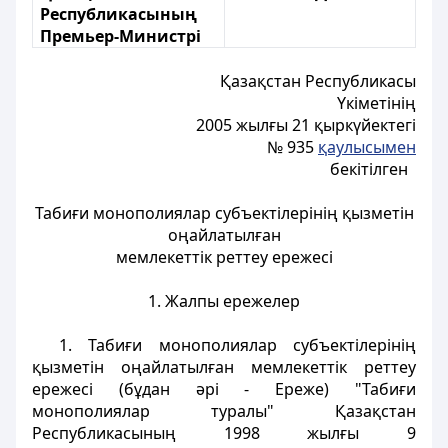
Республикасының
Премьер-Министрі
Қазақстан Республикасы
Үкiметінің
2005 жылғы 21 қыркүйектегі
№ 935
қаулысымен
бекітілген
Табиғи монополиялар субъектілерiнiң қызметiн
оңайлатылған
мемлекеттік реттеу ережесi
1. Жалпы ережелер
1. Taбиғи монополиялар субъектілерінің
қызметiн оңайлатылған мемлекеттік реттеу
ережесi (бұдан әрi - Ереже) "Табиғи
монополиялар туралы" Қазақстан
Республикасының 1998 жылғы 9