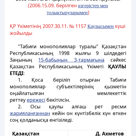
(2006.15.09. берілген
ө
згерістер мен
)
толы
қ
тыруларымен
ҚР Үкіметінің 2007.30.11. № 1157
күші
Қ
аулысымен
жойылды
"Табиғи монополиялар туралы" Қазақстан
Республикасының 1998 жылғы 9 шілдедегi
Заңының
15-бабының 3-тармағына
сәйкес
Қазақстан Республикасының Үкіметі
ҚАУЛЫ
ЕТЕДI
:
1. Қоса беріліп отырған Табиғи
монополиялар субъектiлерiнiң қызметін
оңайлатылған мемлекеттік
реттеу
ережесi
бекітілсiн.
2. Осы қаулы алғаш рет ресми
жарияланғаннан
кейiн он күнтiзбелiк күн өткен
соң қолданысқа енгізіледі.
Қазақстан
Д. Ахметов