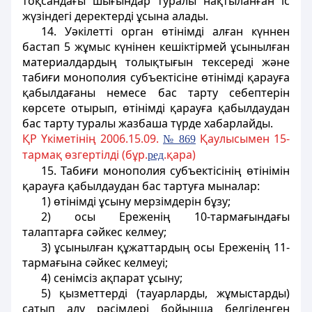
тоқсандағы шығындар туралы нақтыланған іс
жүзiндегі деректердi ұсына алады.
14. Уәкілеттi орган өтiнiмдi алған күннен
бастап 5 жұмыс күнiнен кешіктірмей ұсынылған
материалдардың толықтығын тексередi және
табиғи монополия субъектiсiне өтінімдi қарауға
қабылдағаны немесе бас тарту себептерiн
көрсете отырып, өтінiмдi қарауға қабылдаудан
бас тарту туралы жазбаша түрде хабарлайды.
ҚР Үкіметінің 2006.15.09.
Қаулысымен 15-
№ 869
тармақ өзгертілді (бұр.
.қара)
ред
15. Табиғи монополия субъектiсiнiң өтiнімiн
қарауға қабылдаудан бас тартуға мыналар:
1) өтінімдi ұсыну мерзiмдерiн бұзу;
2) осы Ереженің 10-тармағындағы
талаптарға сәйкес келмеу;
3) ұсынылған құжаттардың осы Ереженің 11-
тармағына сәйкес келмеуі;
4) сенiмсiз ақпарат ұсыну;
5) қызметтердi (тауарларды, жұмыстарды)
сатып алу рәсімдері бойынша белгіленген