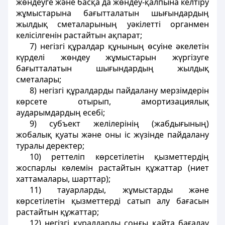
жөндеуге және басқа да жөндеу-қалпына келтіру
жұмыстарына бағытталатын шығындардың
жылдық сметаларының уәкілетті органмен
келісілгенін растайтын ақпарат;
7) негізгі құралдар құнының өсуіне әкелетін
күрделі жөндеу жұмыстарын жүргізуге
бағытталатын шығындардың жылдық
сметалары;
8) негізгі құралдарды пайдалану мерзімдерін
көрсете отырып, амортизациялық
аударымдардың есебі;
9) субъект желілерінің (жабдығының)
жобалық қуаты және оны іс жүзінде пайдалану
туралы деректер;
10) реттеліп көрсетілетін қызметтердің
жоспарлы көлемін растайтын құжаттар (ниет
хаттамалары, шарттар);
11) тауарларды, жұмыстарды және
көрсетілетін қызметтерді сатып алу бағасын
растайтын құжаттар;
12) негізгі құралдарды соңғы қайта бағалау