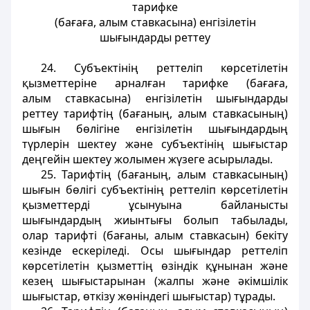
тарифке
(бағаға, алым ставкасына) енгізілетін
шығындарды реттеу
24. Субъектінің реттеліп көрсетілетін
қызметтеріне арналған тарифке (бағаға,
алым ставкасына) енгізілетін шығындарды
реттеу тарифтің (бағаның, алым ставкасының)
шығын бөлігіне енгізілетін шығындардың
түрлерін шектеу және субъектінің шығыстар
деңгейін шектеу жолымен жүзеге асырылады.
25. Тарифтің (бағаның, алым ставкасының)
шығын бөлігі субъектінің реттеліп көрсетілетін
қызметтерді ұсынуына байланысты
шығындардың жиынтығы болып табылады,
олар тарифті (бағаны, алым ставкасын) бекіту
кезінде ескеріледі. Осы шығындар реттеліп
көрсетілетін қызметтің өзіндік құнынан және
кезең шығыстарынан (жалпы және әкімшілік
шығыстар, өткізу жөніндегі шығыстар) тұрады.