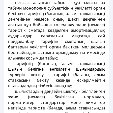
негізсіз алынған табыс - қуаттылығы аз
табиғи монополия субъектісінің уәкілетті орган
бекіткен тарифтің (бағаның, алым ставкасының)
деңгейінен немесе оның шекті деңгейінен
асатын құн бойынша төлем алу және (немесе)
тарифтік сметада көзделген амортизациялық
аударымдар қаражатын мақсатқа сай
пайдаланбау, тарифтік сметаның шығын
баптарын уәкілетті орган бекіткен мөлшерден
бес пайыздан астамға орындамау нәтижесінде
алынған қосымша табыс;
тарифтің (бағаның, алым ставкасының)
шығын бөлігіне енгізілетін шығындардың
түрлерін шектеу - тарифті (бағаны, алым
ставкасын) бекіту кезінде ескерілмейтін
шығындардың тізбесін анықтау;
шығыстардың деңгейін шектеу - белгіленген
және (немесе) бекітілген нормалар,
нормативтер, стандарттар және лимиттер
негізінде тарифте (бағада, алым ставкасында)