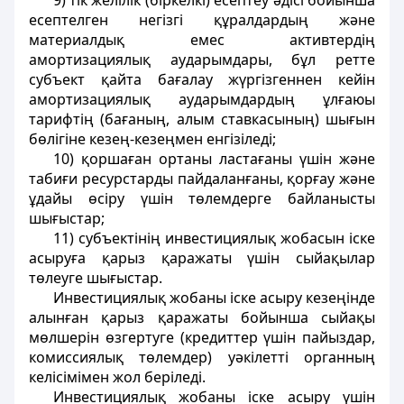
9) тік желілік (біркелкі) есептеу әдісі бойынша
есептелген негізгі құралдардың және
материалдық емес активтердің
амортизациялық аударымдары, бұл ретте
субъект қайта бағалау жүргізгеннен кейін
амортизациялық аударымдардың ұлғаюы
тарифтің (бағаның, алым ставкасының) шығын
бөлігіне кезең-кезеңмен енгізіледі;
10) қоршаған ортаны ластағаны үшін және
табиғи ресурстарды пайдаланғаны, қорғау және
ұдайы өсіру үшін төлемдерге байланысты
шығыстар;
11) субъектінің инвестициялық жобасын іске
асыруға қарыз қаражаты үшін сыйақылар
төлеуге шығыстар.
Инвестициялық жобаны іске асыру кезеңінде
алынған қарыз қаражаты бойынша сыйақы
мөлшерін өзгертуге (кредиттер үшін пайыздар,
комиссиялық төлемдер) уәкілетті органның
келісімімен жол беріледі.
Инвестициялық жобаны іске асыру үшін