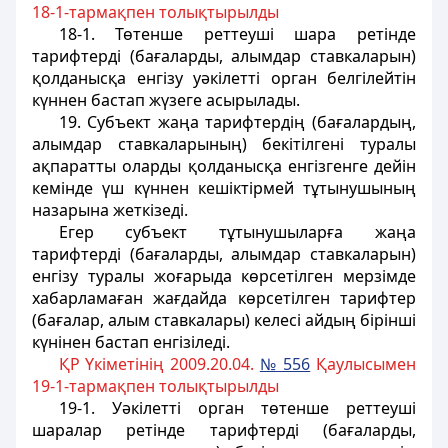
18-1-тармақпен толықтырылды
18-1. Төтенше реттеуші шара ретінде
тарифтерді (бағаларды, алымдар ставкаларын)
қолданысқа енгізу уәкілетті орган белгілейтін
күннен бастап жүзеге асырылады.
19. Субъект жаңа тарифтердің (бағалардың,
алымдар ставкаларының) бекітілгені туралы
ақпаратты оларды қолданысқа енгізгенге дейін
кемінде үш күннен кешіктірмей тұтынушының
назарына жеткізеді.
Егер субъект тұтынушыларға жаңа
тарифтерді (бағаларды, алымдар ставкаларын)
енгізу туралы жоғарыда көрсетілген мерзімде
хабарламаған жағдайда көрсетілген тарифтер
(бағалар, алым ставкалары) келесі айдың бірінші
күнінен бастап енгізіледі.
ҚР Үкіметінің 2009.20.04.
№ 556
Қаулысымен
19-1-тармақпен толықтырылды
19-1. Уәкілетті орган төтенше реттеуші
шаралар ретінде тарифтерді (бағаларды,