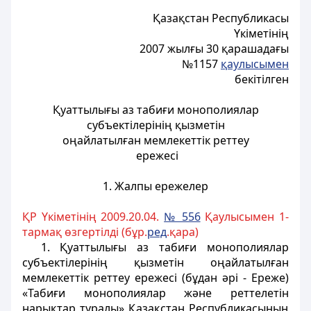
Қазақстан Республикасы
Үкіметінің
2007 жылғы 30 қарашадағы
№1157
қаулысымен
б
екітілген
Қуаттылығы аз табиғи монополиялар
субъектілерінің қызметін
оңайлатылған мемлекеттік реттеу
ережесі
1. Жалпы ережелер
ҚР Үкіметінің 2009.20.04.
№ 556
Қаулысымен 1-
тармақ өзгертілді (бұр.
ред
.қара)
1. Қуаттылығы аз табиғи монополиялар
субъектілерінің қызметін оңайлатылған
мемлекеттік реттеу ережесі (бұдан әрі - Ереже)
«Табиғи монополиялар
және реттелетін
нарықтар
туралы» Қазақстан Республикасының