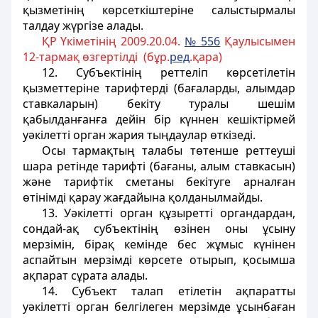
қызметінің көрсеткіштеріне салыстырмалы
талдау жүргізе алады.
ҚР Үкіметінің 2009.20.04.
№ 556
Қаулысымен
12-тармақ өзгертілді (бұр.
ред
.қара)
12. Субъектінің реттеліп көрсетілетін
қызметтеріне тарифтерді (бағаларды, алымдар
ставкаларын) бекіту туралы шешім
қабылданғанға дейін бір күннен кешіктірмей
уәкілетті орган жария тыңдаулар өткізеді.
Осы тармақтың талабы төтенше реттеуші
шара ретінде тарифті (бағаны, алым ставкасын)
және тарифтік сметаны бекітуге арналған
өтінімді қарау жағдайына қолданылмайды.
13. Уәкілетті орган құзыретті органдардан,
сондай-ақ субъектінің өзінен оны ұсыну
мерзімін, бірақ кемінде бес жұмыс күнінен
аспайтын мерзімді көрсете отырып, қосымша
ақпарат сұрата алады.
14. Субъект талап етілетін ақпаратты
уәкілетті орган белгілеген мерзімде ұсынбаған