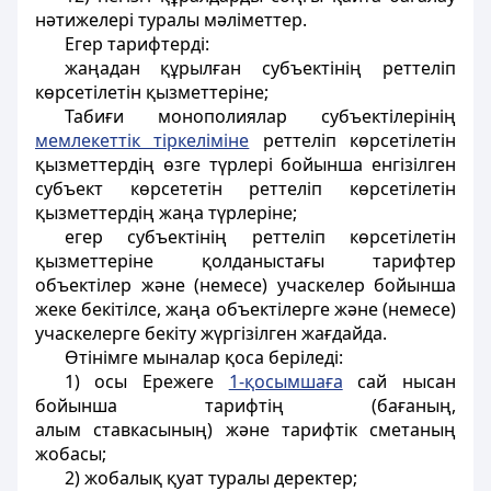
нәтижелері туралы мәліметтер.
Егер тарифтерді:
жаңадан құрылған субъектінің реттеліп
көрсетілетін қызметтеріне;
Табиғи монополиялар субъектілерінің
мемлекеттік тіркеліміне
реттеліп көрсетілетін
қызметтердің өзге түрлері бойынша енгізілген
субъект көрсететін реттеліп көрсетілетін
қызметтердің жаңа түрлеріне;
егер субъектінің реттеліп көрсетілетін
қызметтеріне қолданыстағы тарифтер
объектілер және (немесе) учаскелер бойынша
жеке бекітілсе, жаңа объектілерге және (немесе)
учаскелерге бекіту жүргізілген жағдайда.
Өтінімге мыналар қоса беріледі:
1) осы Ережеге
1-қосымшаға
сай нысан
бойынша тарифтің (бағаның,
алым ставкасының) және тарифтік сметаның
жобасы;
2) жобалық қуат туралы деректер;