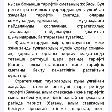
нысан бойынша тарифтік сметаның жобасы. Бұл
ретте стратегиялық тауарлардың құны ұлғайған
жағдайда тарифтік сметада, оларды
коммуналдық-тұрмыстық мұқтаждарға
пайдалануды қоспағанда, стратегиялық
тауарларды пайдалануды қамтитын
шығындардың баптары ғана түзетіледі;
3) азаматтардың өмірін, денсаулығын, жеке
және заңды тұлғалардың мүлкін қорғау, сондай-
ақ қоршаған ортаны қорғау мақсатында
төтенше реттеуші шара ретінде тарифті
(бағаны, алым ставкасын) және тарифтік
сметаны бекіту қажеттілігін растайтын
құжаттар.
Стратегиялық тауарлардың құны ұлғайған
жағдайда төтенше реттеуші шара ретінде
тарифті (бағаны, алым ставкасын) және тарифтік
сметаны бекіту қажеттілігін растайтын құжаттар
ретінде тарифті (бағаны, алым ставкасын)
бекітуге арналған өтінімге шарттар, шот-