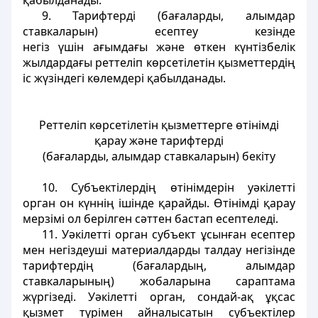
қабылданады.
9. Тарифтерді (бағаларды, алымдар
ставкаларын) есептеу кезінде
негіз үшін ағымдағы және өткен күнтізбелік
жылдардағы реттеліп көрсетілетін қызметтердің
іс жүзіндегі көлемдері қабылданады.
Реттеліп көрсетілетін қызметтерге өтінімді
қарау және тарифтерді
(бағаларды, алымдар ставкаларын) бекіту
10. Субъектілердің өтінімдерін уәкілетті
орган он күннің ішінде қарайды. Өтінімді қарау
мерзімі ол берілген сәттен бастап есептеледі.
11. Уәкілетті орган субъект ұсынған есептер
мен негіздеуші материалдарды талдау негізінде
тарифтердің (бағалардың, алымдар
ставкаларының) жобаларына сараптама
жүргізеді. Уәкілетті орган, сондай-ақ ұқсас
қызмет түрімен айналысатын субъектілер