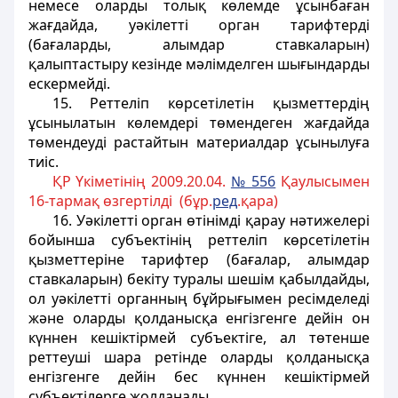
немесе оларды толық көлемде ұсынбаған
жағдайда, уәкілетті орган тарифтерді
(бағаларды, алымдар ставкаларын)
қалыптастыру кезінде мәлімделген шығындарды
ескермейді.
15. Реттеліп көрсетілетін қызметтердің
ұсынылатын көлемдері төмендеген жағдайда
төмендеуді растайтын материалдар ұсынылуға
тиіс.
ҚР Үкіметінің 2009.20.04.
№ 556
Қаулысымен
16-тармақ өзгертілді (бұр.
ред
.қара)
16. Уәкілетті орган өтінімді қарау нәтижелері
бойынша субъектінің реттеліп көрсетілетін
қызметтеріне тарифтер (бағалар, алымдар
ставкаларын) бекіту туралы шешім қабылдайды,
ол уәкілетті органның бұйрығымен ресімделеді
және оларды қолданысқа енгізгенге дейін он
күннен кешіктірмей субъектіге
, ал төтенше
реттеуші шара ретінде оларды қолданысқа
енгізгенге дейін бес күннен кешіктірмей
субъектілерге
жолданады.