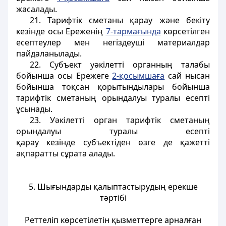
жасалады.
21. Тарифтік сметаны қарау және бекіту
кезінде осы Ереженің
7-тармағында
көрсетілген
есептеулер мен негіздеуші материалдар
пайдаланылады.
22. Субъект уәкілетті органның талабы
бойынша осы Ережеге
2-қосымшаға
сай нысан
бойынша тоқсан қорытындылары бойынша
тарифтік сметаның орындалуы туралы есепті
ұсынады.
23. Уәкілетті орган тарифтік сметаның
орындалуы туралы есепті
қарау кезінде субъектіден өзге де қажетті
ақпаратты сұрата алады.
5. Шығындарды қалыптастырудың ерекше
тәртібі
Реттеліп көрсетілетін қызметтерге арналған