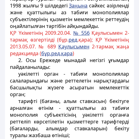
1998 жылғы 9 шілдедегі
Заңына
сәйкес әзірленді
және қуаттылығы аз табиғи монополиялар
субъектілерінің қызметін мемлекеттік реттеудің
оңайлатылған тәртібін айқындайды.
ҚР Үкіметінің 2009.20.04.
№ 556
Қаулысымен 2-
тармақ өзгертілді (бұр.
ред
.қара); ҚР Үкіметінің
2013.05.07. № 689
Қаулысымен
2-тармақ жаңа
редакцияда (
бұр.ред.қара
)
2. Осы Ережеде мынадай негізгі ұғымдар
пайдаланылады:
уәкілетті орган - табиғи монополиялар
салаларындағы және реттелетін нарықтардағы
басшылықты жүзеге асыратын мемлекеттік
орган;
тарифті (бағаны, алым ставкасын) бекітуге
арналған өтінім - қуаттылығы аз табиғи
монополия субъектісінің уәкілетті органға
реттеліп көрсетілетін қызметтерге тарифтерді
(бағаларды, алымдар ставкаларын) бекіту
туралы жазбаша өтініші;