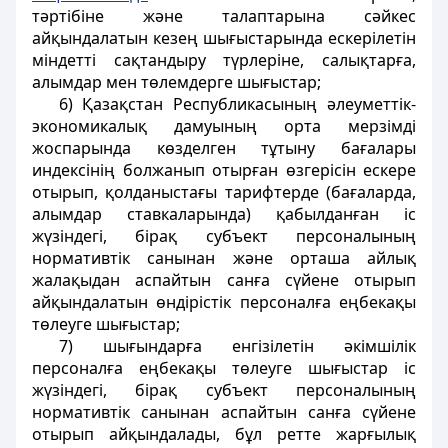
тәртібіне және талаптарына сәйкес
айқындалатын кезең шығыстарында ескерілетін
міндетті сақтандыру түрлеріне, салықтарға,
алымдар мен төлемдерге шығыстар;
6) Қазақстан Республикасының әлеуметтік-
экономикалық дамуының орта мерзімді
жоспарында көзделген тұтыну бағалары
индексінің болжанып отырған өзгерісін ескере
отырып, қолданыстағы тарифтерде (бағаларда,
алымдар ставкаларында) қабылданған іс
жүзіндегі, бірақ субъект персоналының
нормативтік санынан және орташа айлық
жалақыдан аспайтын санға сүйене отырып
айқындалатын өндірістік персоналға еңбекақы
төлеуге шығыстар;
7) шығындарға енгізілетін әкімшілік
персоналға еңбекақы төлеуге шығыстар іс
жүзіндегі, бірақ субъект персоналының
нормативтік санынан аспайтын санға сүйене
отырып айқындалады, бұл ретте жарғылық