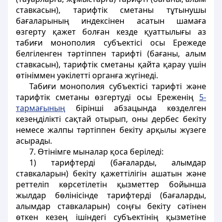
ставкасын), тарифтік сметаны тұтынушы
бағаларының индексінен асатын шамаға
өзгерту қажет болған кезде қуаттылығы аз
табиғи монополия субъектісі осы Ережеде
белгіленген тәртіппен тарифті (бағаны, алым
ставкасын), тарифтік сметаны қайта қарау үшін
өтініммен уәкілетті органға жүгінеді.
Табиғи монополия субъектісі тарифті және
тарифтік сметаны өзгертуді осы Ереженің
5-
тармағының
бірінші абзацында көзделген
кезеңділікті сақтай отырып, оны дербес бекіту
немесе жалпы тәртіппен бекіту арқылы жүзеге
асырады.
7. Өтінімге мыналар қоса беріледі:
1) тарифтерді (бағаларды, алымдар
ставкаларын) бекіту қажеттілігін ашатын және
реттеліп көрсетілетін қызметтер бойынша
жылдар бөлінісінде тарифтерді (бағаларды,
алымдар ставкаларын) соңғы бекіту сәтінен
өткен кезең ішіндегі субъектінің қызметіне