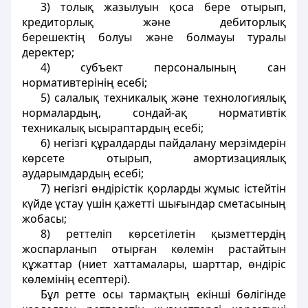
3) толық жазылуын қоса бере отырып,
кредиторлық және дебиторлық
берешектің болуы және болмауы туралы
деректер;
4) субъект персоналының сан
нормативтерінің есебі;
5) салалық техникалық және технологиялық
нормалардың, сондай-ақ нормативтік
техникалық ысыраптардың есебі;
6) негізгі құралдарды пайдалану мерзімдерін
көрсете отырып, амортизациялық
аударымдардың есебі;
7) негізгі өндірістік қорларды жұмыс істейтін
күйде ұстау үшін қажетті шығындар сметасының
жобасы;
8) реттеліп көрсетілетін қызметтердің
жоспарланып отырған көлемін растайтын
құжаттар (ниет хаттамалары, шарттар, өндіріс
көлемінің есептері).
Бұл ретте осы тармақтың екінші бөлігінде