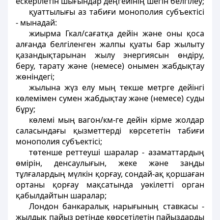
ескерілетін шығындар деңгейінің шегін белгілеу;
қуаттылығы аз табиғи монополия субъектісі
- мынадай:
жиырма Гкал/сағатқа дейін және оны қоса
алғанда белгіленген жалпы қуаты бар жылыту
қазандықтарынан жылу энергиясын өндіру,
беру, тарату және (немесе) онымен жабдықтау
жөніндегі;
жылына жүз елу мың текше метрге дейінгі
көлемімен сумен жабдықтау және (немесе) суды
бұру;
көлемі мың вагон/км-ге дейін кірме жолдар
саласындағы қызметтерді көрсететін табиғи
монополия субъектісі;
төтенше реттеуші шаралар - азаматтардың
өмірін, денсаулығын, жеке және заңды
тұлғалардың мүлкін қорғау, сондай-ақ қоршаған
ортаны қорғау мақсатында уәкілетті орган
қабылдайтын шаралар;
Лондон банкаралық нарығының ставкасы -
жылдық пайыз ретінде көрсетілетін пайыздарды