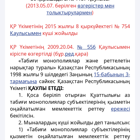
(2013.05.07. берілген
өзгерістер мен
толықтырулармен
)
ҚР Үкіметінің 2015 жылғы 8 қыркүйектегі № 754
Қаулысымен
күші жойылды
ҚР Үкіметінің 2009.20.04.
№ 556
Қаулысымен
кіріспе өзгертілді (бұр.
ред
.қара)
«Табиғи монополиялар
және реттелетін
нарықтар
туралы» Қазақстан Республикасының
1998 жылғы 9 шілдедегі Заңының
15-бабының 3-
тармағына
сәйкес Қазақстан Республикасының
Үкіметі
ҚАУЛЫ ЕТЕДІ:
1. Қоса беріліп отырған Қуаттылығы аз
табиғи монополиялар субъектілерінің қызметін
оңайлатылған мемлекеттік реттеу
ережесі
бекітілсін.
2. Мыналардың күші жойылды деп танылсын:
1) «Табиғи монополиялар субъектілерінің
қызметін оңайлатылған мемлекеттік реттеу