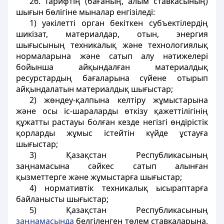
26. Тарифтің (бағаның, алым ставкасының)
шығын бөлігіне мыналар енгізіледі:
1) уәкілетті орган бекіткен субъектілердің
шикізат, материалдар, отын, энергия
шығысының техникалық және технологиялық
нормаларына және сатып алу нәтижелері
бойынша айқындалған материалдық
ресурстардың бағаларына сүйене отырып
айқындалатын материалдық шығыстар;
2) жөндеу-қалпына келтіру жұмыстарына
және осы іс-шараларды өткізу қажеттілігінің
құжатты растауы болған кезде негізгі өндірістік
қорларды жұмыс істейтін күйде ұстауға
шығыстар;
3) Қазақстан Республикасының
заңнамасына сәйкес сатып алынған
қызметтерге және жұмыстарға шығыстар;
4) нормативтік техникалық ысыраптарға
байланысты шығыстар;
5) Қазақстан Республикасының
заңнамасында
белгіленген төлем ставкаларына,