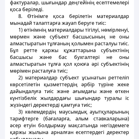
фактуралар, шығындар деңгейінің есептемелері
қоса беріледі.
8. Өтінімге қоса берілетін материалдар
мынадай талаптарға жауап беруге тиіс:
1) өтінімнің материалдары тігілуі, нөмірленуі,
мөрмен және субъект басшысының не оны
алмастыратын тұлғаның қолымен расталуы тиіс.
Бұл ретте қаржы құжаттарына субъектінің
басшысы және бас бухгалтері не оны
алмастыратын тұлға қол қоюға әрі субъектінің
мөрімен расталуға тиіс;
2) материалдар субъект ұсынатын реттеліп
көрсетілетін қызметтердің әрбір түріне жеке
дайындалуға тиіс және ағымдағы және өткен
күнтізбелік жылдардағы шығындар туралы іс
жүзіндегі деректерді қамтуға тиіс;
3) көлемдердің маусымдық ауытқуларының
тарифтерге (бағаларға, алым ставкаларына)
әсер етуін болдырмау мақсатында негіздемеге
қаржы жылына арналған есептердегі деректер