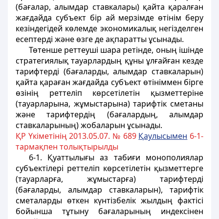
(бағалар, алымдар ставкалары) қайта қаралған
жағдайда субъект бір ай мерзімде өтінім беру
кезіндегідей көлемде экономикалық негізделген
есептерді және өзге де ақпаратты ұсынады.
Төтенше реттеуші шара ретінде, оның ішінде
стратегиялық тауарлардың құны ұлғайған кезде
тарифтерді (бағаларды, алымдар ставкаларын)
қайта қараған жағдайда субъект өтініммен бірге
өзінің реттеліп көрсетілетін қызметтеріне
(тауарларына, жұмыстарына) тарифтік сметаны
және тарифтердің (бағалардың, алымдар
ставкаларының) жобаларын ұсынады.
ҚР Үкіметінің 2013.05.07. № 689
Қаулысымен
6-1-
тармақпен толықтырылды
6-1. Қуаттылығы аз табиғи монополиялар
субъектілері реттеліп көрсетілетін қызметтерге
(тауарларға, жұмыстарға) тарифтерді
(бағаларды, алымдар ставкаларын), тарифтік
сметаларды өткен күнтізбелік жылдың фактісі
бойынша тұтыну бағаларының индексінен