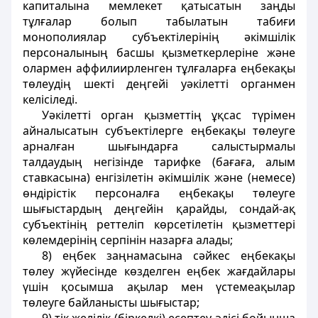
капиталына мемлекет қатысатын заңды
тұлғалар болып табылатын табиғи
монополиялар субъектілерінің әкімшілік
персоналының басшы қызметкерлеріне және
олармен аффилиирленген тұлғаларға еңбекақы
төлеудің шекті деңгейі уәкілетті органмен
келісіледі.
Уәкілетті орган қызметтің ұқсас түрімен
айналысатын субъектілерге еңбекақы төлеуге
арналған шығындарға салыстырмалы
талдаудың негізінде тарифке (бағаға, алым
ставкасына) енгізілетін әкімшілік және (немесе)
өндірістік персоналға еңбекақы төлеуге
шығыстардың деңгейін қарайды, сондай-ақ
субъектінің реттеліп көрсетілетін қызметтері
көлемдерінің серпінін назарға алады;
8) еңбек заңнамасына сәйкес еңбекақы
төлеу жүйесінде көзделген еңбек жағдайлары
үшін қосымша ақылар мен үстемеақылар
төлеуге байланысты шығыстар;