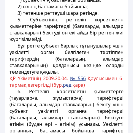
1) субъектінің бастамасы бойынша;
2) өзінің бастамасы бойынша;
3) төтенше реттеуші шара ретінде.
5. Субъектінің реттеліп көрсетілетін
қызметтеріне тарифтерді (бағаларды, алымдар
ставкаларын) бекітуді он екі айда бір реттен жиі
жүргізілмейді.
Бұл ретте субъект барлық тұтынушылар үшін
уәкілетті орган белгілеген тәртіппен
тарифтердің (бағалардың, алымдар
ставкаларының) қолданысы кезінде оларды
төмендетуге құқылы.
ҚР Үкіметінің 2009.20.04.
№ 556
Қаулысымен 6-
тармақ өзгертілді (бұр.
ред
.қара)
6. Реттеліп көрсетілетін қызметтерге
(тауарларға, жұмыстарға) тарифтерді
(бағаларды, алымдар ставкаларын) бекіту үшін
субъект уәкілетті органға тарифтерді
(бағаларды, алымдар ставкаларын) бекітуге
өтінім (бұдан әрі - өтінім) ұсынады. Уәкілетті
органның бастамасы бойынша тарифтер