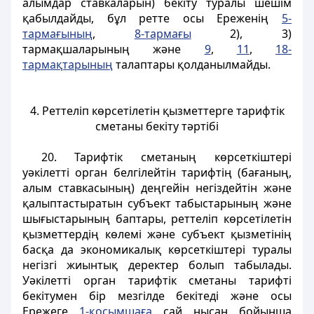
алымдар ставкаларын) бекіту туралы шешім
қабылдайды, бұл ретте осы Ереженің
5-
тармағының
,
8-тармағы
2), 3)
тармақшаларының және
9
,
11
,
18-
тармақтарының
талаптары қолданылмайды.
4. Реттеліп көрсетілетін қызметтерге тарифтік
сметаны бекіту тәртібі
20. Тарифтік сметаның көрсеткіштері
уәкілетті орган белгілейтін тарифтің (бағаның,
алым ставкасының) деңгейін негіздейтін және
қалыптастыратын субъект табыстарының және
шығыстарының баптары, реттеліп көрсетілетін
қызметтердің көлемі және субъект қызметінің
басқа да экономикалық көрсеткіштері туралы
негізгі жиынтық деректер болып табылады.
Уәкілетті орган тарифтік сметаны тарифті
бекітумен бір мезгілде бекітеді және осы
Ережеге
1-қосымшаға
сай нысан бойынша