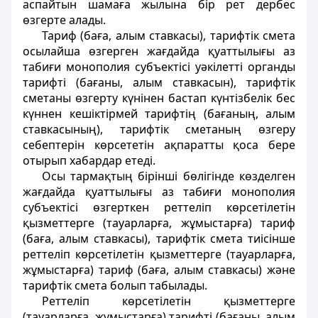
аспайтын шамаға жылына бір рет дербес
өзгерте алады.
Тариф (баға, алым ставкасы), тарифтік смета
осылайша өзгерген жағдайда қуаттылығы аз
табиғи монополия субъектісі уәкілетті органды
тарифті (бағаны, алым ставкасын), тарифтік
сметаны өзгерту күнінен бастап күнтізбелік бес
күннен кешіктірмей тарифтің (бағаның, алым
ставкасының), тарифтік сметаның өзгеру
себептерін көрсететін ақпаратты қоса бере
отырып хабардар етеді.
Осы тармақтың бірінші бөлігінде көзделген
жағдайда қуаттылығы аз табиғи монополия
субъектісі өзгерткен реттеліп көрсетілетін
қызметтерге (тауарларға, жұмыстарға) тариф
(баға, алым ставкасы), тарифтік смета тиісінше
реттеліп көрсетілетін қызметтерге (тауарларға,
жұмыстарға) тариф (баға, алым ставкасы) және
тарифтік смета болып табылады.
Реттеліп көрсетілетін қызметтерге
(тауарларға, жұмыстарға) тарифті (бағаны, алым