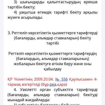
3) шығындарды қалыптастырудың ерекше
тәртібін бекіту;
4) уақытша өтемдік тарифті бекіту арқылы
жүзеге асырылады.
3. Реттеліп көрсетілетін қызметтерге тарифтерді
(бағаларды, алымдар ставкаларын) бекіту
тәртібі
Реттеліп көрсетілетін қызметтерге тарифтердің
(бағалардың, алымдар ставкаларының)
жобаларын бекітуге өтінім беру және оны
қабылдау
ҚР Үкіметінің 2009.20.04.
№ 556
Қаулысымен 4-
тармақ өзгертілді (бұр.
ред
.қара)
4. Уәкілетті орган субъектіге тарифтерді
(бағаларды, алымдар ставкаларын) бекітуді
мынадай жағдайларда: