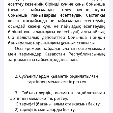
есептеу кезеңінің бірінші күніне құны бойынша
(немесе пайыздарды төлеу күніне құны
бойынша пайыздарды есептеудің бастапқы
кезеңі жағдайында не пайыздарды есептеудің
осындай кезеңі күні, не пайыздық есептеудің
бірінші күні алдындағы келесі күні) алты айлық
бір валюталық депозиттер бойынша Лондон
банкаралық нарығындағы ұсыныс ставкасы.
Осы Ережеде пайдаланылатын өзге ұғымдар
мен терминдер Қазақстан Республикасының
заңнамасына сәйкес қолданылады.
2. Субъектілердің қызметін оңайлатылған
тәртіппен мемлекеттік реттеу
3. Субъектілердің қызметін оңайлатылған
тәртіппен мемлекеттік реттеу:
1) тарифті (бағаны, алым ставкасын) бекіту;
2) тарифтік сметаларды бекіту;