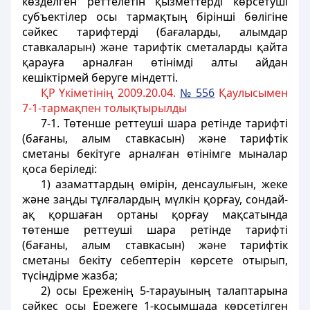
көзделген реттелетін қызметтерді көрсетуші
субъектілер осы тармақтың бірінші бөлігіне
сәйкес тарифтерді (бағаларды, алымдар
ставкаларын) және тарифтік сметаларды қайта
қарауға арналған өтінімді алты айдан
кешіктірмей беруге міндетті.
ҚР Үкіметінің 2009.20.04.
№ 556
Қаулысымен
7-1-тармақпен толықтырылды
7-1. Төтенше реттеуші шара ретінде тарифті
(бағаны, алым ставкасын) және тарифтік
сметаны бекітуге арналған өтінімге мыналар
қоса беріледі:
1) азаматтардың өмірін, денсаулығын, жеке
және заңды тұлғалардың мүлкін қорғау, сондай-
ақ қоршаған ортаны қорғау мақсатында
төтенше реттеуші шара ретінде тарифті
(бағаны, алым ставкасын) және тарифтік
сметаны бекіту себептерін көрсете отырып,
түсіндірме жазба;
2) осы Ереженің 5-тарауының талаптарына
сәйкес осы Ережеге 1-қосымшада көрсетілген