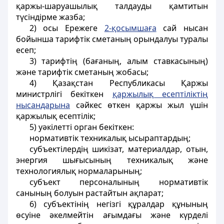
қаржы-шаруашылық талдауды қамтитын
түсіндірме жазба;
2) осы Ережеге
2-қосымшаға
сай нысан
бойынша тарифтік сметаның орындалуы туралы
есеп;
3) тарифтің (бағаның, алым ставкасының)
және тарифтік сметаның жобасы;
4) Қазақстан Республикасы Қаржы
министрлігі бекіткен
қаржылық есептіліктің
нысандарына
сәйкес өткен қаржы жыл үшін
қаржылық есептілік;
5) уәкілетті орган бекіткен:
нормативтік техникалық ысыраптардың;
субъектілердің шикізат, материалдар, отын,
энергия шығысының техникалық және
технологиялық нормаларының;
субъект персоналының нормативтік
санының болуын растайтын ақпарат;
6) субъектінің негізгі құралдар құнының
өсуіне әкелмейтін ағымдағы және күрделі