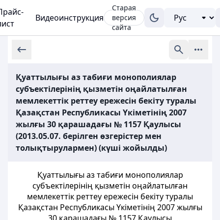
Старая
Прайс-
Видеоинструкция
версия
лист
сайта
Қуаттылығы аз табиғи монополиялар
субъектілерінің қызметін оңайлатылған
мемлекеттік реттеу ережесін бекіту туралы
Қазақстан Республикасы Үкіметінің 2007
жылғы 30 қарашадағы № 1157 Қаулысы
(2013.05.07. берілген өзгерістер мен
толықтырулармен) (күші жойылды)
Қуаттылығы аз табиғи монополиялар
субъектілерінің қызметін оңайлатылған
мемлекеттік реттеу ережесін бекіту туралы
Қазақстан Республикасы Үкіметінің 2007 жылғы
30 қарашадағы № 1157 Қаулысы