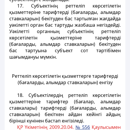
17. Субъектінің реттеліп көрсетілетін
қызметтеріне тарифтерді (бағаларды, алымдар
ставкаларын) бекітуден бас тартылған жағдайда
уәкілетті орган бас тартуды жазбаша негіздейді.
Уәкілетті органның субъектінің реттеліп
көрсетілетін қызметтеріне тарифтерді
(бағаларды, алымдар ставкаларын) бекітуден
бас тартуына субъект сот тәртібімен
шағымдануы мүмкін.
Реттеліп көрсетілетін қызметтерге тарифтерді
(бағаларды, алымдар ставкаларын) енгізу
18. Субъектілердің реттеліп көрсетілетін
қызметтеріне тарифтер (бағалар, алымдар
ставкалары) тарифтерді (бағаларды, алымдар
ставкаларын) бекіткен айдан кейінгі айдың
бірінші күнінен бастап енгізіледі.
ҚР Үкіметінің 2009.20.04.
№ 556
Қаулысымен