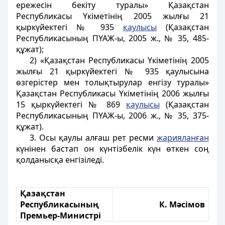
ережесін бекіту туралы» Қазақстан
Республикасы Үкіметінің 2005 жылғы 21
қыркүйектегі № 935
қаулысы
(Қазақстан
Республикасының ПҮАЖ-ы, 2005 ж., № 35, 485-
құжат);
2) «Қазақстан Республикасы Үкіметінің 2005
жылғы 21 қыркүйектегі № 935 қаулысына
өзгерістер мен толықтырулар енгізу туралы»
Қазақстан Республикасы Үкіметінің 2006 жылғы
15 қыркүйектегі № 869
қаулысы
(Қазақстан
Республикасының ПҮАЖ-ы, 2006 ж., № 35, 375-
құжат).
3. Осы қаулы алғаш рет ресми
жарияланған
күнінен бастап он күнтізбелік күн өткен соң
қолданысқа енгізіледі.
Қазақстан
Республикасының
К. Мәсімов
Премьер-Министрі