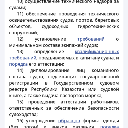
10) осуществление технического надзора за
судами;
11) обеспечение проведения технического
освидетельствования судов, портов, береговых
объектов, судоходных гидротехнических
сооружений;
12) установление
требований
о
минимальном составе экипажей судов;
13) определение
квалификационных
требований
, предъявляемых к капитану судна, и
порядка
его аттестации;
14) дипломирование лиц командного
состава судов, подлежащих государственной
регистрации в Государственном судовом
реестре Республики Казахстан или судовой
книге, а также выдача паспортов моряка;
15) проведение аттестации работников,
ответственных за обеспечение безопасности
судоходства;
16) утверждение
образцов
формы одежды
(без погон) и знаков различия,
порядка