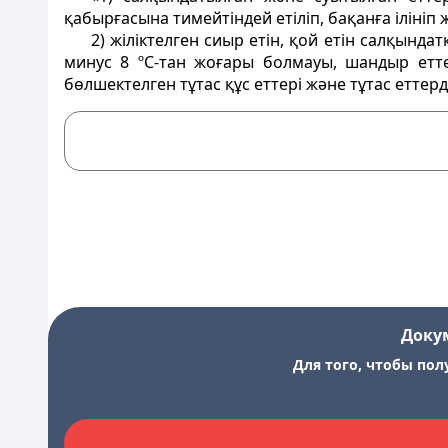
қабырғасына тимейтіндей етіліп, бақанға іліні
2) жіліктелген сиыр етін, қой етін салқын
минус 8 ºС-тан жоғары болмауы, шандыр етт
бөлшектелген тұтас құс еттері және тұтас еттерд
Доку
Для того, чтобы пол