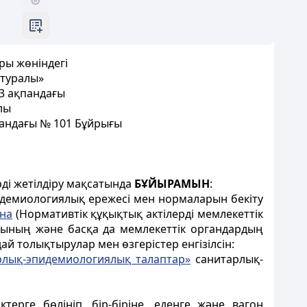
ры жөніндегі
 туралы»
 3 ақпандағы
лы
пандағы № 101 Бұйрығы
ді жетілдіру мақсатында
БҰЙЫРАМЫН
:
пидемиологиялық ережесі мен нормаларын бекіту
на
(Нормативтік құқықтық актілерді мемлекеттік
рының және басқа да мемлекеттік органдардың
ай толықтырулар мен өзгерістер енгізілсін:
арлық-эпидемиологиялық талаптар»
санитарлық-
терге бөлініп, бір-біріне, еденге және вагон