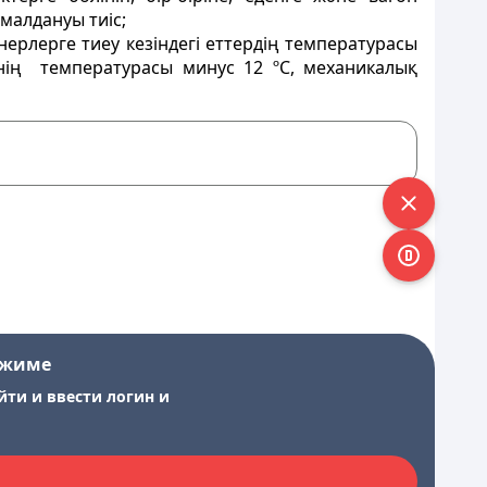
малдануы тиіс;
ерлерге тиеу кезіндегі еттердің температурасы
нің температурасы минус 12 ºС, механикалық
ежиме
йти и ввести логин и