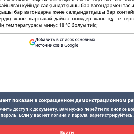
п жайылған күйінде салқындатқышы бар вагондармен тасы
датқышы бар вагондарға және салқындатқышы бар контейн
ердің және жартылай дайын өнімдер және құс еттері
ің температурасы минус 18 ºС болуы тиіс;
Добавить в список основных
источников в Google
мент показан в сокращенном демонстрационном р
учить доступ к документу, Вам нужно перейти по кнопке Во
пароль. Если у вас нет логина и пароля, зарегистрируйтесь.
Войти