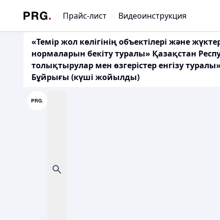
Прайс-лист
Видеоинструкция
«Темір жол көлігінің объектілері және жүк
нормаларын бекіту туралы» Қазақстан Респ
толықтырулар мен өзгерістер енгізу туралы
Бұйрығы (күші жойылды)