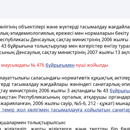
көлігінің объектілері және жүктерді тасымалдау жағдайла
лық-эпидемиологиялық ережесі мен нормаларын бекіту
еспубликасы Денсаулық сақтау министрінің 2006 жылғы
 43 бұйрығына толықтырулар мен өзгерістер енгізу тура
сының Денсаулық сақтау министрінің 2007 жылғы 13 ақ
0 маусымдағы № 476
бұйрығымен
күші жойылды
ауаттылығы саласындағы нормативтік құқықтық актілер
жүктерді тасымалдау жағдайлары жөніндегі санитарлық-э
қтау министрінің 2006 жылғы 3 ақпандағы № 43
бұйрығы
 Қазақстан Республикасының орталық атқарушы органда
жарияланған, 2006 жылғы сәуір, №5-6, 212 - құжат) мынад
і темір жол көлігімен тасымалдауға қойылатын санит
мақшалармен толықтырылсын:
жіліктеліп, жарты жіліктерге және төрттен бір бөлік