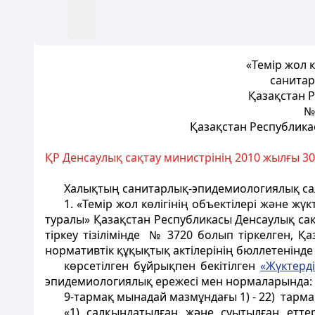
«Темір жол 
санитар
Қазақстан Р
№
Қазақстан Республика
ҚР Денсаулық сақтау министрінің 2010 жылғы 3
Халықтың санитарлық-эпидемиологиялық сал
1. «Темір жол көлігінің объектілері және 
туралы» Қазақстан Республикасы Денсаулық са
тіркеу тізілімінде № 3720 болып тіркелген,
нормативтік құқықтық актілерінің бюллетенінде 
көрсетілген бұйрықпен бекітілген
«Жүктерд
эпидемиологиялық ережесі мен нормаларында:
9-тармақ мынадай мазмұндағы 1) - 22) тар
«1) салқындатылған және суытылған еттер 