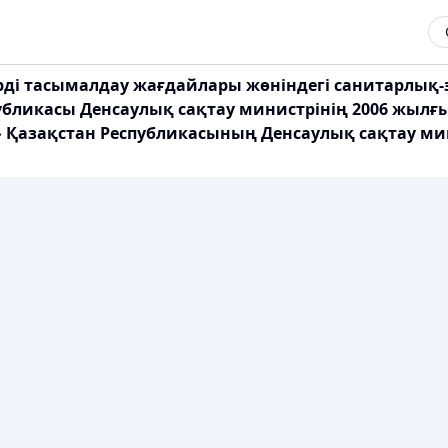
терді тасымалдау жағдайлары жөніндегі санитарлы
убликасы Денсаулық сақтау министрінің 2006 жылғ
» Қазақстан Республикасының Денсаулық сақтау ми