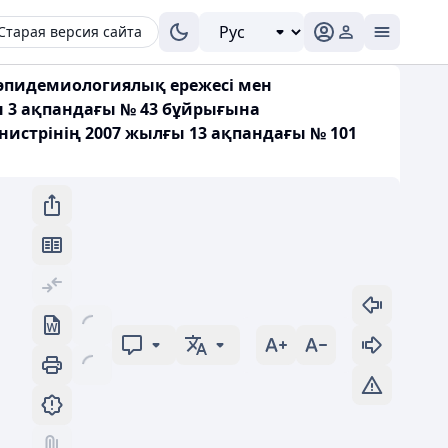
Старая версия сайта
қ-эпидемиологиялық ережесі мен
ы 3 ақпандағы № 43 бұйрығына
нистрінің 2007 жылғы 13 ақпандағы № 101