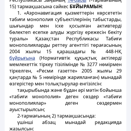
Республикасы Заңының
14-бабы
1-тармағының
15) тармақшасына сәйкес
БҰЙЫРАМЫН
:
1. «Аэронавигация қызметтерін көрсететін
табиғи монополия субъектілерінің табыстарды,
шығындар мен іске қосылған активтерді
бөлектеп есепке алуды жүргізу ережесін бекіту
туралы» Қазақстан Республикасы Табиғи
монополияларды реттеу агенттігі төрағасының
2004 жылғы 15 қарашадағы № 448-НҚ
бұйрығына
(Нормативтік құқықтық актілерді
мемлекеттік тіркеу тізілімінде № 3277 нөмірмен
тіркелген, «Ресми газетте» 2005 жылғы 29
қаңтарда № 5 нөмірінде жарияланған) мынадай
өзгерістер мен толықтырулар енгізілсін:
тақырыбында және бұдан әрі мәтін бойынша
«табиғи монополия» деген сөздер «табиғи
монополиялар» деген сөздермен
ауыстырылсын;
2-тармағының 2) тармақшасында:
үшінші абзац мынадай редакцияда
жазылсын: