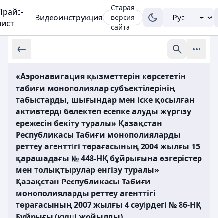
Старая
Прайс-
Видеоинструкция
версия
лист
сайта
«Аэронавигация қызметтерін көрсететін
табиғи монополиялар субъектілерінің
табыстарды, шығындар мен іске қосылған
активтерді бөлектеп есепке алуды жүргізу
ережесін бекіту туралы» Қазақстан
Республикасы Табиғи монополияларды
реттеу агенттігі төрағасының 2004 жылғы 15
қарашадағы № 448-НҚ бұйрығына өзгерістер
мен толықтырулар енгізу туралы»
Қазақстан Республикасы Табиғи
монополияларды реттеу агенттігі
төрағасының 2007 жылғы 4 сәуірдегі № 86-НҚ
Бұйрығы (күші жойылды)