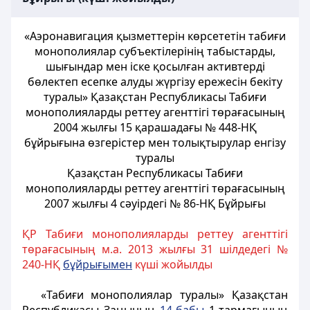
«Аэронавигация қызметтерін көрсететін табиғи
монополиялар субъектілерінің табыстарды,
шығындар мен іске қосылған активтерді
бөлектеп есепке алуды жүргізу ережесін бекіту
туралы» Қазақстан Республикасы Табиғи
монополияларды реттеу агенттігі төрағасының
2004 жылғы 15 қарашадағы № 448-НҚ
бұйрығына өзгерістер мен толықтырулар енгізу
туралы
Қазақстан Республикасы Табиғи
монополияларды реттеу агенттігі төрағасының
2007 жылғы 4 сәуірдегі № 86-НҚ Бұйрығы
ҚР Табиғи монополияларды реттеу агенттігі
төрағасының м.а. 2013 жылғы 31 шілдедегі №
240-НҚ
бұйрығымен
күші жойылды
«Табиғи монополиялар туралы» Қазақстан