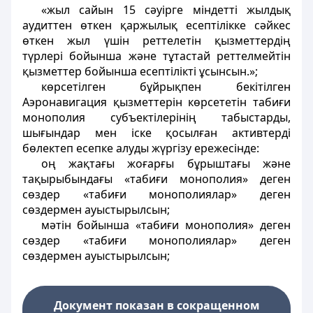
«жыл сайын 15 сәуірге міндетті жылдық
аудиттен өткен қаржылық есептілікке сәйкес
өткен жыл үшін реттелетін қызметтердің
түрлері бойынша және тұтастай реттелмейтін
қызметтер бойынша есептілікті ұсынсын.»;
көрсетілген бұйрықпен бекітілген
Аэронавигация қызметтерін көрсететін табиғи
монополия субъектілерінің табыстарды,
шығындар мен іске қосылған активтерді
бөлектеп есепке алуды жүргізу ережесінде:
оң жақтағы жоғарғы бұрыштағы және
тақырыбындағы «табиғи монополия» деген
сөздер «табиғи монополиялар» деген
сөздермен ауыстырылсын;
мәтін бойынша «табиғи монополия» деген
сөздер «табиғи монополиялар» деген
сөздермен ауыстырылсын;
Документ показан в сокращенном