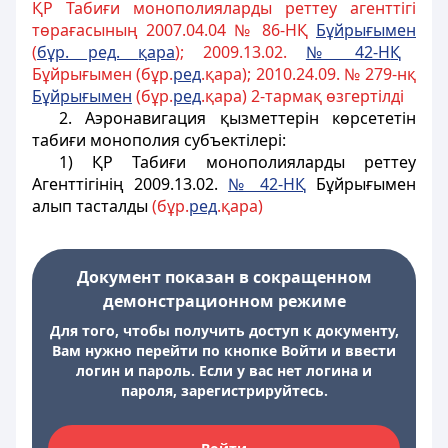
ҚР Табиғи монополияларды реттеу агенттігі
төрағасының 2007.04.04 № 86-НҚ
Б
ұ
йры
ғ
ымен
(
б
ұ
р. ред.
қ
ара
); 2009.13.02.
№ 42-Н
Қ
Бұйрығымен (бұр.
ред
.қара); 2010.24.09. № 279-нқ
Б
ұ
йры
ғ
ымен
(бұр.
ред
.қара) 2-тармақ өзгертілді
2. Аэронавигация қызметтерін көрсететін
табиғи монополия субъектілері:
1) ҚР Табиғи монополияларды реттеу
Агенттігінің 2009.13.02.
№ 42-НҚ
Бұйрығымен
алып тасталды
(бұр.
ред
.қара)
Документ показан в сокращенном
демонстрационном режиме
Для того, чтобы получить доступ к документу,
Вам нужно перейти по кнопке Войти и ввести
логин и пароль. Если у вас нет логина и
пароля, зарегистрируйтесь.