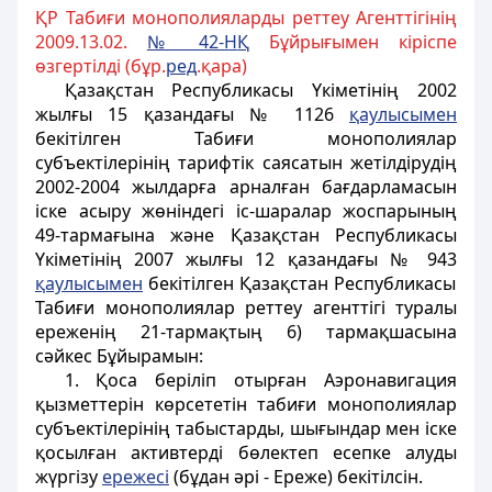
ҚР Табиғи монополияларды реттеу Агенттігінің
2009.13.02.
№ 42-Н
Қ
Бұйрығымен кіріспе
өзгертілді (бұр.
ред
.қара)
Қазақстан Республикасы Үкіметінің 2002
жылғы 15 қазандағы № 1126
қаулысымен
бекітілген Табиғи монополиялар
субъектілерінің тарифтік саясатын жетілдірудің
2002-2004 жылдарға арналған бағдарламасын
іске асыру жөніндегі іс-шаралар жоспарының
49-тармағына және Қазақстан Республикасы
Үкіметінің
2007 жылғы 12 қазандағы № 943
қаулысымен
бекітілген Қазақстан Республикасы
Табиғи монополиялар реттеу агенттігі туралы
ереженің
21-тармақтың 6) тармақшасына
сәйкес
Бұйырамын
:
1. Қоса беріліп отырған Аэронавигация
қызметтерін көрсететін табиғи монополиялар
субъектілерінің табыстарды, шығындар мен іске
қосылған активтерді бөлектеп есепке алуды
жүргізу
ережесі
(бұдан әрі - Ереже) бекітілсін.