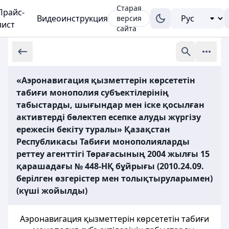
Старая
Прайс-
Видеоинструкция
версия
лист
сайта
«Аэронавигация қызметтерін көрсететін
табиғи монополия субъектілерінің
табыстарды, шығындар мен іске қосылған
активтерді бөлектеп есепке алуды жүргізу
ережесін бекіту туралы» Қазақстан
Республикасы Табиғи монополияларды
реттеу агенттігі Төрағасының 2004 жылғы 15
қарашадағы № 448-НҚ бұйрығы (2010.24.09.
берілген өзгерістер мен толықтыруларымен)
(күші жойылды)
Аэронавигация қызметтерін көрсететін табиғи