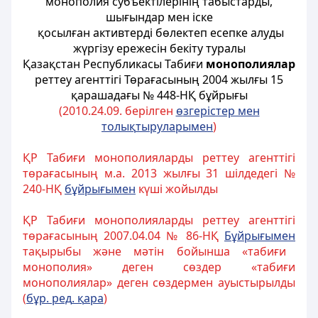
монополия субъектілерінің табыстарды,
шығындар мен іске
қосылған активтерді бөлектеп есепке алуды
жүргізу ережесін бекіту туралы
Қазақстан Республикасы Табиғи
монополиялар
реттеу агенттігі Төрағасының 2004 жылғы 15
қарашадағы № 448-НҚ бұйрығы
(2010.24.09. берілген
ө
згерістер мен
толы
қ
тыруларымен
)
ҚР Табиғи монополияларды реттеу агенттігі
төрағасының м.а. 2013 жылғы 31 шілдедегі №
240-НҚ
бұйрығ
ы
мен
күші жойылды
ҚР Табиғи монополияларды реттеу агенттігі
төрағасының 2007.04.04 № 86-НҚ
Б
ұ
йры
ғ
ымен
тақырыбы және мәтін бойынша «табиғи
монополия» деген сөздер «табиғи
монополиялар» деген сөздермен ауыстырылды
(
б
ұ
р
.
ред
.
қ
ара
)