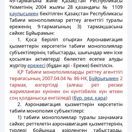
49-тармағына және Қазақстан Республикасы
Үкіметінің 2004 жылғы 28 қазандағы № 1109
қаулысымен
бекітілген Қазақстан Республикасы
Табиғи монополиялар реттеу агенттігі туралы
ереженің 9-тармағының 3) тармақшасына
сәйкес
Бұйырамын
:
1. Қоса беріліп отырған Аэронавигация
қызметтерін көрсететін табиғи монополиялар
субъектілерінің табыстарды, шығындар мен іске
қосылған активтерді бөлектеп есепке алуды
жүргізу
ережесі
(бұдан әрі - Ереже) бекітілсін.
ҚР Табиғи монополияларды реттеу агенттігі
төрағасының 2007.04.04 № 86-НҚ
Бұйрығымен
2
тармақ өзгертілді (алғаш рет ресми
жарияланған күнінен он күнтізбелік күн өткен
соң қолданысқа енгізіледі) (
бұр. ред. қара
)
2. Аэронавигация қызметтерін көрсететін
табиғи монополия субъектілері:
1) табиғи монополиялар туралы заңнамаға
сәйкес реттелетін аэронавигация қызметтерінің
түрлері бойынша әзірленген табыстарды,