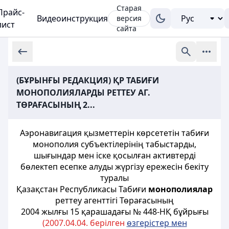
Старая
Прайс-
Видеоинструкция
версия
лист
сайта
(БҰРЫНҒЫ РЕДАКЦИЯ) ҚР ТАБИҒИ
МОНОПОЛИЯЛАРДЫ РЕТТЕУ АГ.
ТӨРАҒАСЫНЫҢ 2...
Аэронавигация қызметтерін көрсететін табиғи
монополия субъектілерінің табыстарды,
шығындар мен іске қосылған активтерді
бөлектеп есепке алуды жүргізу ережесін бекіту
туралы
Қазақстан Республикасы Табиғи
монополиялар
реттеу агенттігі Төрағасының
2004 жылғы 15 қарашадағы № 448-НҚ бұйрығы
(2007.04.04. берілген
өзгерістер мен