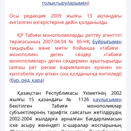
толықтыруларымен
)
Осы редакция 2009 жылғы 13 ақпандағы
енгізілген өзгерістеріне дейін қолданылды
ҚР Табиғи монополияларды реттеу агенттігі
төрағасының 2007.04.04 № 86-НҚ
Бұйрығымен
тақырыбы және мәтін бойынша «табиғи
монополия» деген сөздер «табиғи
монополиялар» деген сөздермен ауыстырылды
(алғаш рет ресми жарияланған күнінен он
күнтізбелік күн өткен соң қолданысқа енгізіледі)
(
бұр. ред. қара
)
Қазақстан Республикасы Үкіметінің 2002
жылғы 15 қазандағы № 1126
қаулысымен
бекітілген Табиғи монополиялар
субъектілерінің тарифтік саясатын жетілдірудің
2002-2004 жылдарға арналған бағдарламасын
іске асыру жөніндегі іс-шаралар жоспарының