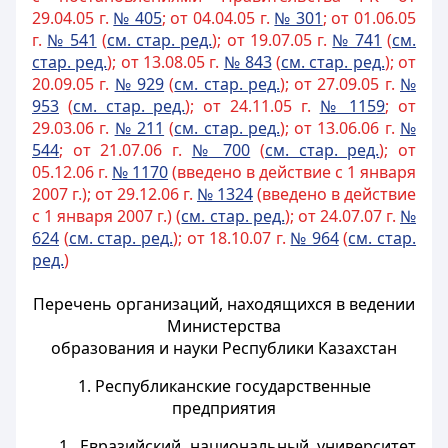
29.04.05 г.
№ 405
; от 04.04.05 г.
№ 301
; от 01.06.05
г.
№ 54
1
(
см. стар. ред.
); от 19.07.05 г.
№ 741
(
см.
стар. ред.
); от 13.08.05 г.
№ 843
(
см. стар. ред.
); от
20.09.05 г.
№ 929
(
см. стар. ред.
); от 27.09.05 г.
№
953
(
см. стар. ред.
); от 24.11.05 г.
№ 115
9
; от
29.03.06 г.
№ 211
(
см. стар. ред.
); от 13.06.06 г.
№
544
; от 21.07.06 г.
№ 700
(
см. стар. ред.
); от
05.12.06 г.
№ 1170
(введено в действие с 1 января
2007 г.); от 29.12.06 г.
№ 1324
(введено в действие
с 1 января 2007 г.) (
см. стар. ред.
); от 24.07.07 г.
№
624
(
см. стар. ред.
); от 18.10.07 г.
№ 964
(
см. стар.
ред.
)
Перечень организаций, находящихся в ведении
Министерства
образования и науки Республики Казахстан
1. Республиканские государственные
предприятия
1. Евразийский национальный университет