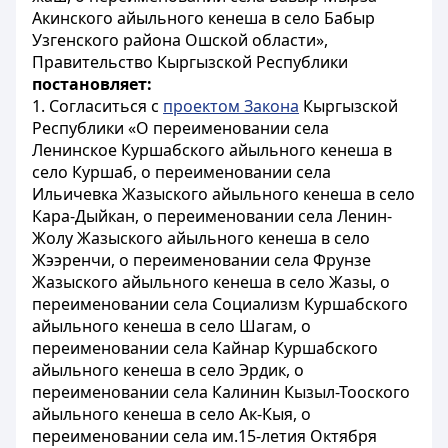
Акинского айыльного кенеша в село Бабыр
Узгенского района Ошской области»,
Правительство Кыргызской Республики
постановляет:
1. Согласиться с
проектом Закона
Кыргызской
Республики «О переименовании села
Ленинское Куршабского айыльного кенеша в
село Куршаб, о переименовании села
Ильичевка Жазыского айыльного кенеша в село
Кара-Дыйкан, о переименовании села Ленин-
Жолу Жазыского айыльного кенеша в село
Жээренчи, о переименовании села Фрунзе
Жазыского айыльного кенеша в село Жазы, о
переименовании села Социализм Куршабского
айыльного кенеша в село Шагам, о
переименовании села Кайнар Куршабского
айыльного кенеша в село Эрдик, о
переименовании села Калинин Кызыл-Тооского
айыльного кенеша в село Ак-Кыя, о
переименовании села им.15-летия Октября