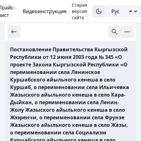
Старая
Прайс-
Видеоинструкция
версия
лист
сайта
Постановление Правительства Кыргызской
Республики от 12 июня 2003 года № 345 «О
проекте Закона Кыргызской Республики «О
переименовании села Ленинское
Куршабского айыльного кенеша в село
Куршаб, о переименовании села Ильичевка
Жазыского айыльного кенеша в село Кара-
Дыйкан, о переименовании села Ленин-
Жолу Жазыского айыльного кенеша в село
Жээренчи, о переименовании села Фрунзе
Жазыского айыльного кенеша в село Жазы,
о переименовании села Социализм
Куршабского айыльного кенеша в село