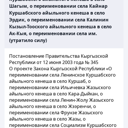
Шагым, о переименовании села Кайнар
Куршабского айыльного кенеша в село
Эрдик, о переименовании села Калинин
Кызыл-Тооского айыльного кенеша в село
Ак-Кыя, о переименовании села им.
(утратило силу)
Постановление Правительства Кыргызской
Республики от 12 июня 2003 года № 345
О проекте Закона Кыргызской Республики «О
переименовании села Ленинское Куршабского
айыльного кенеша в село Куршаб, о
переименовании села Ильичевка Жазыского
айыльного кенеша в село Кара-Дыйкан, о
переименовании села Ленин-Жолу Жазыского
айыльного кенеша в село Жээренчи, о
переименовании села Фрунзе Жазыского
айыльного кенеша в село Жазы, о
переименовании села Социализм Куршабского