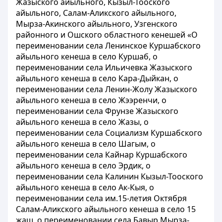
Жазыского айыльного, Кызыл-Тооского
айыльного, Салам-Аликского айыльного,
Мырза-Акинского айыльного, Узгенского
районного и Ошского областного кенешей «О
переименовании села Ленинское Куршабского
айыльного кенеша в село Куршаб, о
переименовании села Ильичевка Жазыского
айыльного кенеша в село Кара-Дыйкан, о
переименовании села Ленин-Жолу Жазыского
айыльного кенеша в село Жээренчи, о
переименовании села Фрунзе Жазыского
айыльного кенеша в село Жазы, о
переименовании села Социализм Куршабского
айыльного кенеша в село Шагым, о
переименовании села Кайнар Куршабского
айыльного кенеша в село Эрдик, о
переименовании села Калинин Кызыл-Тооского
айыльного кенеша в село Ак-Кыя, о
переименовании села им.15-летия Октября
Салам-Аликского айыльного кенеша в село 15
жаш, о переименовании села Бавыр Мырза-