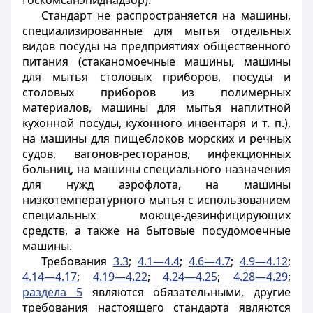
Госкомсанэпиднадзор).
Стандарт не распространяется на машины,
специализированные для мытья отдельных
видов посуды на предприятиях общественного
питания (стаканомоечные машины, машины
для мытья столовых приборов, посуды и
столовых приборов из полимерных
материалов, машины для мытья наплитной
кухонной посуды, кухонного инвентаря и т. п.),
на машины для пищеблоков морских и речных
судов, вагонов-ресторанов, инфекционных
больниц, на машины специального назначения
для нужд аэрофлота, на машины
низкотемпературного мытья с использованием
специальных моюще-дезинфицирующих
средств, а также на бытовые посудомоечные
машины.
Требования
3.3
;
4.1—4.4
;
4.6—4.7
;
4.9—4.12
;
4.14—4.17
;
4.19—4.22
;
4.24—4.25
;
4.28—4.29
;
раздела 5
являются обязательными, другие
требования настоящего стандарта являются