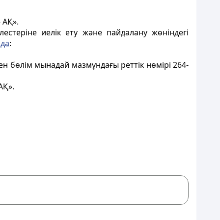
 АҚ».
естеріне иелік ету және пайдалану жөніндегі
да
:
н бөлім мынадай мазмұндағы реттік нөмірі 264-
АҚ».