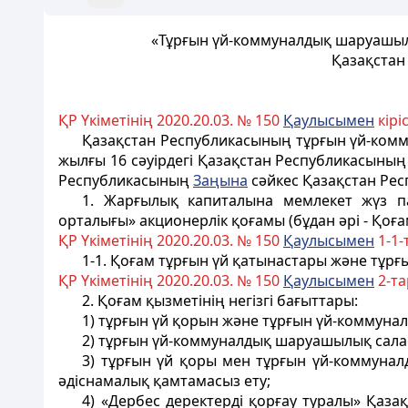
«Тұрғын үй-коммуналдық шаруашыл
Қазақстан
ҚР Үкіметінің 2020.20.03. № 150
Қаулысымен
кірі
Қазақстан Республикасының тұрғын үй-комм
жылғы 16 сәуірдегі Қазақстан Республикасыны
Республикасының
Заңына
сәйкес Қазақстан Рес
1. Жарғылық капиталына мемлекет жүз 
орталығы» акционерлік қоғамы (бұдан әрі - Қоға
ҚР Үкіметінің 2020.20.03. № 150
Қаулысымен
1-1
1-1. Қоғам тұрғын үй қатынастары және тұр
ҚР Үкіметінің 2020.20.03. № 150
Қаулысымен
2-т
2. Қоғам қызметінің негізгі бағыттары:
1) тұрғын үй қорын және тұрғын үй-коммун
2) тұрғын үй-коммуналдық шаруашылық сала
3) тұрғын үй қоры мен тұрғын үй-коммуна
әдіснамалық қамтамасыз ету;
4) «Дербес деректерді қорғау туралы» Қаз