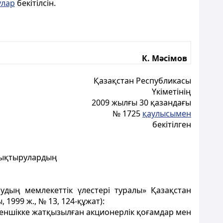
улар
бекітілсін.
К. Мәсімов
Қазақстан Республикасы
Үкіметінің
2009 жылғы 30 қазандағы
№ 1725
қаулысымен
бекітілген
олықтырулардың
удың мемлекеттік үлестері туралы» Қазақстан
1999 ж., № 13, 124-құжат):
меншікке жатқызылған акционерлік қоғамдар мен