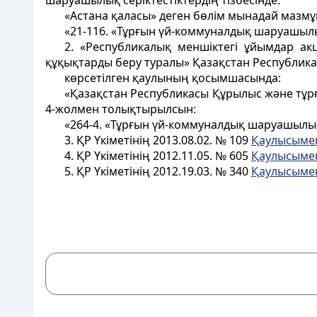
шаруашылық серіктестіктердің тізбесінде:
«Астана қаласы» деген бөлім мынадай мазмұ
«21-116. «Тұрғын үй-коммуналдық шаруашыл
2. «Республикалық меншіктегі ұйымдар ак
құқықтарды беру туралы» Қазақстан Республика
көрсетілген қаулының қосымшасында:
«Қазақстан Республикасы Құрылыс және тұрғ
4-жолмен толықтырылсын:
«264-4. «Тұрғын үй-коммуналдық шаруашылы
3. ҚР Үкіметінің 2013.08.02. № 109
Қаулысыме
4. ҚР Үкіметінің 2012.11.05. № 605
Қаулысыме
5. ҚР Үкіметінің 2012.19.03. № 340
Қаулысыме