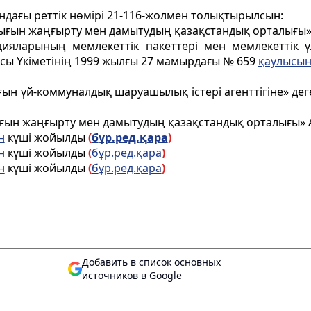
ндағы реттік нөмірі 21-116-жолмен толықтырылсын:
ығын жаңғырту мен дамытудың қазақстандық орталығы»
цияларының мемлекеттік пакеттері мен мемлекеттік үл
сы Үкіметінің 1999 жылғы 27 мамырдағы № 659
қаулысын
ын үй-коммуналдық шаруашылық істері агенттігіне» деге
ғын жаңғырту мен дамытудың қазақстандық орталығы» 
н
күші жойылды
(
б
ұ
р.ред.
қ
ара
)
н
күші жойылды
(
б
ұ
р.ред.
қ
ара
)
н
күші жойылды
(
б
ұ
р.ред.
қ
ара
)
Добавить в список основных
источников в Google