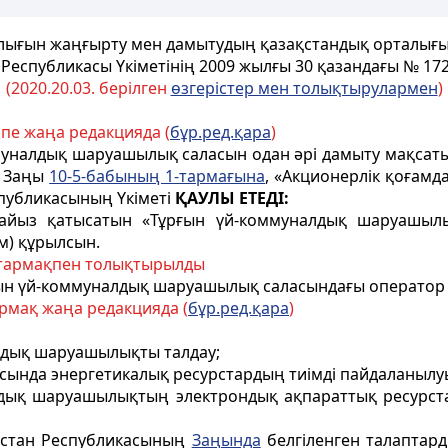
ығын жаңғырту мен дамытудың қазақстандық орталығы»
 Республикасы Үкіметінің 2009 жылғы 30 қазандағы № 17
(2020.20.03. берілген
өзгерістер мен толықтырулармен
)
спе жаңа редакцияда (
бұр.ред.қара
)
уналдық шаруашылық саласын одан әрі дамыту мақсаты
ң Заңы
10-5-бабының 1-тармағына
, «Акционерлік қоғам
публикасының Үкіметі
ҚАУЛЫ ЕТЕДІ:
пайыз қатысатын «Тұрғын үй-коммуналдық шаруашыл
м) құрылсын.
-тармақпен толықтырылды
ғын үй-коммуналдық шаруашылық саласындағы оператор 
армақ жаңа редакцияда (
бұр.ред.қара
)
алдық шаруашылықты талдау;
сында энергетикалық ресурстардың тиімді пайдаланылуы
лдық шаруашылықтың электрондық ақпараттық ресурст
ақстан Республикасының
Заңында
белгіленген талаптар