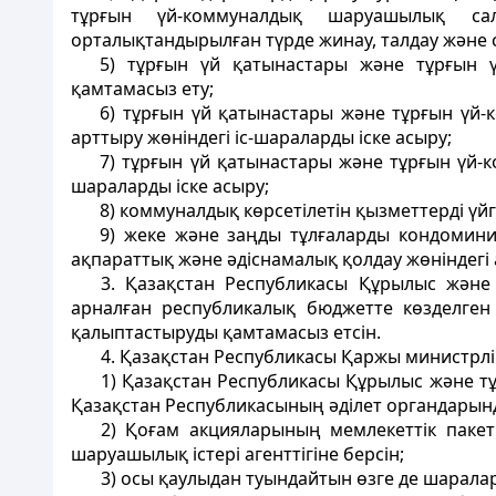
тұрғын үй-коммуналдық шаруашылық сал
орталықтандырылған түрде жинау, талдау және 
5) тұрғын үй қатынастары және тұрғын ү
қамтамасыз ету;
6) тұрғын үй қатынастары және тұрғын үй-
арттыру жөніндегі іс-шараларды іске асыру;
7) тұрғын үй қатынастары және тұрғын үй-
шараларды іске асыру;
8) коммуналдық көрсетілетін қызметтерді үй
9) жеке және заңды тұлғаларды кондоминиу
ақпараттық және әдіснамалық қолдау жөніндегі
3. Қазақстан Республикасы Құрылыс және 
арналған республикалық бюджетте көзделген
қалыптастыруды қамтамасыз етсін.
4. Қазақстан Республикасы Қаржы министрліг
1) Қазақстан Республикасы Құрылыс және тұ
Қазақстан Республикасының әділет органдарында
2) Қоғам акцияларының мемлекеттік паке
шаруашылық істері агенттігіне берсін;
3) осы қаулыдан туындайтын өзге де шарала