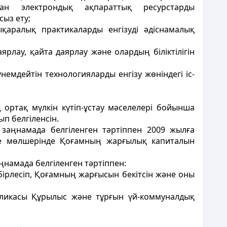
ан электрондық ақпараттық ресурстарды
ыз ету;
аралық практикаларды енгізуді әдіснамалық
лау, қайта даярлау және олардың біліктілігін
мдейтін технологияларды енгізу жөніндегі іс-
 ортақ мүлкін күтіп-ұстау мәселелері бойынша
п белгіленсін.
 заңнамада белгіленген тәртіппен 2009 жылға
ңге мөлшерінде Қоғамның жарғылық капиталын
ңнамада белгіленген тәртіппен:
бірлесіп, Қоғамның жарғысын бекітсін және оны
бликасы Құрылыс және тұрғын үй-коммуналдық