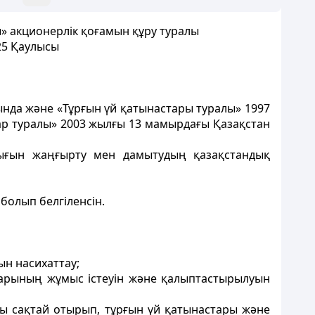
 акционерлік қоғамын құру туралы
25 Қаулысы
нда және «Тұрғын үй қатынастары туралы» 1997
дар туралы» 2003 жылғы 13 мамырдағы Қазақстан
ығын жаңғырту мен дамытудың қазақстандық
болып белгіленсін.
н насихаттау;
арының жұмыс істеуін және қалыптастырылуын
ды сақтай отырып, тұрғын үй қатынастары және