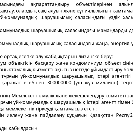
асындағы ақпараттандыру объектілерінен алынғ
сақтау, олардың сақталуын және құпиялылығын қамтамас
й-коммуналдық шаруашылық саласындағы үздік халық
коммуналдық шаруашылық саласындағы мамандарды даяр
коммуналдық шаруашылық саласындағы жаңа, энергия үне
ге ортақ есепке алу жабдықтарын лизингке беру;
м объектісін басқару және кондоминиум объектісінің
 анықтамалық қызметті ақысыз негізде ұйымдастыру болы
тұрғын үй-коммуналдық шаруашылық істері агенттігі
 қаражат есебінен 300000000 (үш жүз миллион) те
інің Мемлекеттік мүлік және жекешелендіру комитеті за
рғын үй-коммуналдық шаруашылық істері агенттігімен 
 мемлекеттік тіркеуді қамтамасыз етсін;
тін иелену және пайдалану құқығын Қазақстан Респу
рды қабылдасын.