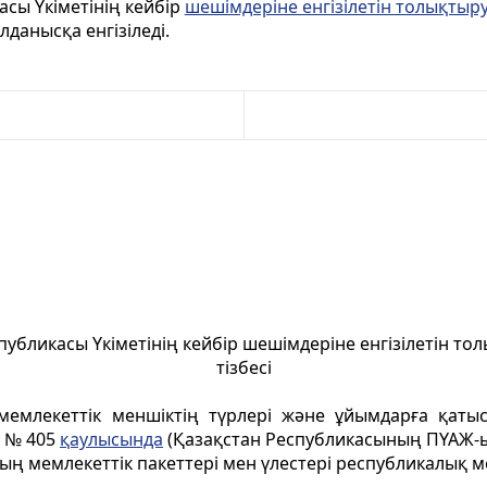
асы Үкіметінің кейбір
шешімдеріне енгізілетін толықтыр
лданысқа енгізіледі.
публикасы Үкіметінің кейбір шешімдеріне енгізілетін т
тізбесі
 мемлекеттік меншіктің түрлері және ұйымдарға қатыс
і № 405
қаулысында
(Қазақстан Республикасының ПҮАЖ-ы, 
ның мемлекеттік пакеттері мен үлестері республикалық 