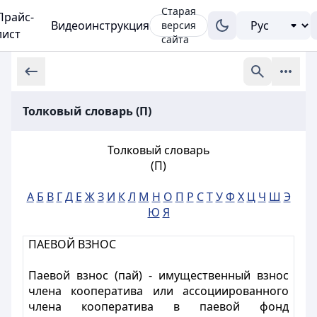
Старая
Прайс-
Видеоинструкция
версия
лист
сайта
Толковый словарь (П)
Толковый словарь
(П)
А
Б
В
Г
Д
Е
Ж
З
И
К
Л
М
Н
О
П
Р
С
Т
У
Ф
Х
Ц
Ч
Ш
Э
Ю
Я
ПАЕВОЙ ВЗНОС
Паевой взнос (пай) - имущественный взнос
члена кооператива или ассоциированного
члена кооператива в паевой фонд