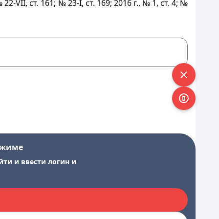
№ 22-VII, ст. 161; № 23-I, ст. 169; 2016 г., № 1, ст. 4; №
ежиме
йти и ввести логин и