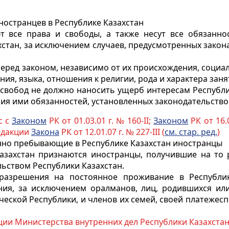
ностранцев в Республике Казахстан
т все права и свободы, а также несут все обязанно
стан, за исключением случаев, предусмотренных зако
перед законом, независимо от их происхождения, соци
ия, языка, отношения к религии, рода и характера заня
 свобод не должно наносить ущерб интересам Республи
ния ими обязанностей, установленных законодательство
с с
Законом
РК от 01.03.01 г. № 160-II;
Законом
РК от 16.0
редакции
Закона
РК от 12.01.07 г. № 227-III (
см. стар. ред.
)
нно пребывающие в Республике Казахстан иностранцы
захстан признаются иностранцы, получившие на то 
ьством Республики Казахстан.
разрешения на постоянное проживание в Республик
ия, за исключением оралманов, лиц, родившихся или
ческой Республики, и членов их семей, своей платежес
и Министерства внутренних дел Республики Казахста