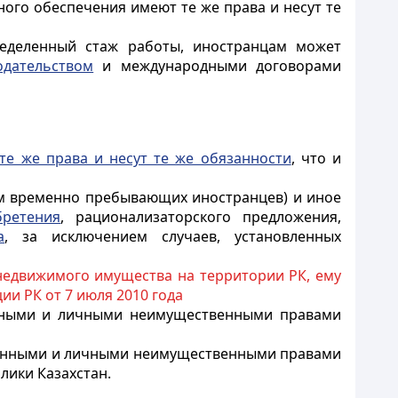
ного обеспечения имеют те же права и несут те
ределенный стаж работы,
иностранцам
может
одательством
и международными договорами
те же права и несут те же обязанности
, что и
ием временно пребывающих
иностранцев
) и иное
бретения
, рационализаторского предложения,
а
, за исключением случаев, установленных
недвижимого имущества на территории РК, ему
и РК от 7 июля 2010 года
енными и личными неимущественными правами
енными и личными неимущественными правами
лики Казахстан.