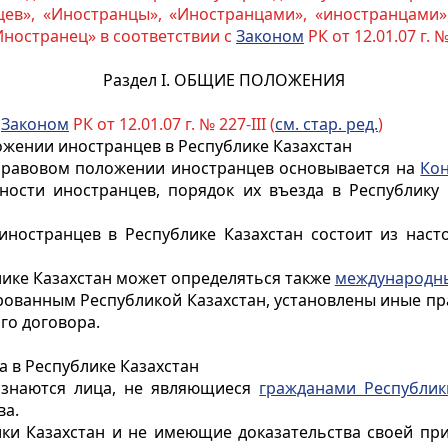
ев», «Иностранцы», «Иностранцами», «иностранцами»,
Иностранец» в соответствии с
Законом
РК от 12.01.07 г. № 
Раздел I.
ОБЩИЕ ПОЛОЖЕНИЯ
с
Законом
РК от 12.01.07 г. № 227-III (
см. стар. ред.
)
ожении иностранцев в Республике Казахстан
 правовом положении
иностранцев
основывается на
Ко
нности
иностранцев
, порядок их въезда в Республику
иностранцев
в Республике Казахстан состоит из нас
ике Казахстан может определяться также
международны
ванным Республикой Казахстан, установлены иные пра
го договора.
а в Республике Казахстан
изнаются лица, не являющиеся
гражданами Республик
ва.
ки Казахстан и не имеющие доказательства своей прин