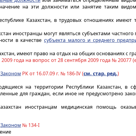
льные должности
или заниматься определенным видом т
значение на эти должности или занятие таким видо
спублике Казахстан, в трудовых отношениях имеют т
тан иностранцы могут являться субъектами частного 
ности в качестве
субъекта малого и среднего предпр
хстан, имеют право на отдых на общих основаниях с гр
009 года на вопрос от 28 сентября 2009 года № 20077 (e
с
Законом
РК от 16.07.09 г. № 186-IV (
см. стар. ред.
)
одящиеся на территории Республики Казахстан, в 
овленные для граждан, если иное не предусмотрено за
Казахстан
иностранцам
медицинская помощь оказыва
с
Законом
№ 134-I
чение