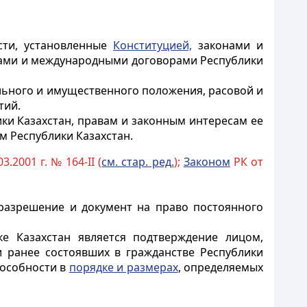
сти, установленные
Конституцией,
законами и
нами и международными договорами Республики
ального и имущественного положения, расовой и
тий.
ки Казахстан, правам и законным интересам ее
м Республики Казахстан.
3.2001 г. № 164-II (
см. стар. ред.
);
Законом
РК от
разрешение и документ на право постоянного
е Казахстан является подтверждение лицом,
 ранее состоявших в гражданстве Республики
пособности в
порядке и размерах
, определяемых
н