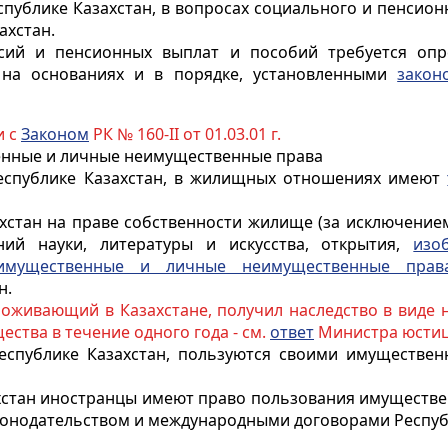
публике Казахстан, в вопросах социального и пенсион
ахстан.
енсий и пенсионных выплат и пособий требуется оп
 на основаниях и в порядке, установленными
закон
и с
Законом
РК № 160-II от 01.03.01 г.
венные и личные неимущественные права
еспублике Казахстан, в жилищных отношениях имеют
ахстан на праве собственности жилище (за исключен
ний науки, литературы и искусства, открытия,
изо
имущественные и личные неимущественные прав
н.
роживающий в Казахстане, получил наследство в виде 
ства в течение одного года - см.
ответ
Министра юстици
еспублике Казахстан, пользуются своими имуществ
хстан
иностранцы
имеют право пользования имуществ
аконодательством и международными договорами Респуб