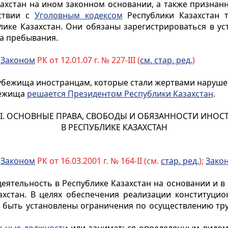
захстан на ином законном основании, а также признан
тствии с
Уголовным кодексом
Республики Казахстан 
ке Казахстан. Они обязаны зарегистрироваться в ус
ка пребывания.
с
Законом
РК от 12.01.07 г. № 227-III (
см. стар. ред.
)
 убежища
иностранцам
, которые стали жертвами наруше
бежища
решается Президентом Республики Казахстан
.
I.
ОСНОВНЫЕ ПРАВА, СВОБОДЫ И ОБЯЗАННОСТИ ИНОС
В РЕСПУБЛИКЕ КАЗАХСТАН
с
Законом
РК от 16.03.2001 г. № 164-II (см.
стар. ред.
);
Зако
еятельность в Республике Казахстан на основании и 
стан. В целях обеспечения реализации конституцион
т быть установлены ограничения по осуществлению тр