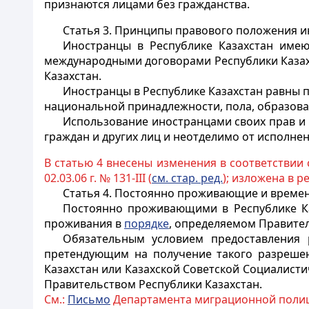
признаются лицами без гражданства.
Статья 3. Принципы правового положения и
Иностранцы
в Республике Казахстан имею
международными договорами Республики Казах
Казахстан.
Иностранцы
в Республике Казахстан равны 
национальной принадлежности, пола, образован
Использование
иностранцами
своих прав и
граждан и других лиц и неотделимо от исполне
В статью 4 внесены изменения в соответствии 
02.03.06 г. № 131-III (
см. стар. ред.
); изложена в 
Статья 4. Постоянно проживающие и време
Постоянно проживающими в Республике Ка
проживания в
порядке
, определяемом Правител
Обязательным условием предоставления 
претендующим на получение такого разрешен
Казахстан или Казахской Советской Социалисти
Правительством Республики Казахстан.
См.:
Письмо
Департамента миграционной полици