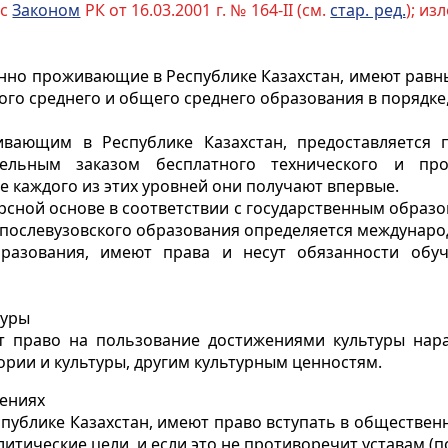
 с
Законом
РК от 16.03.2001 г. № 164-II (см.
стар. ред.
); и
янно проживающие в Республике Казахстан, имеют равны
ого среднего и общего среднего образования в порядк
ивающим в Республике Казахстан, предоставляется 
тельным заказом бесплатного технического и про
е каждого из этих уровней они получают впервые.
рсной основе в соответствии с государственным образо
 послевузовского образования определяется междунаро
разования, имеют права и несут обязанности обу
туры
т право на пользование достижениями культуры нара
рии и культуры, другим культурным ценностям.
нениях
публике Казахстан, имеют право вступать в обществен
тические цели, и если это не противоречит уставам (