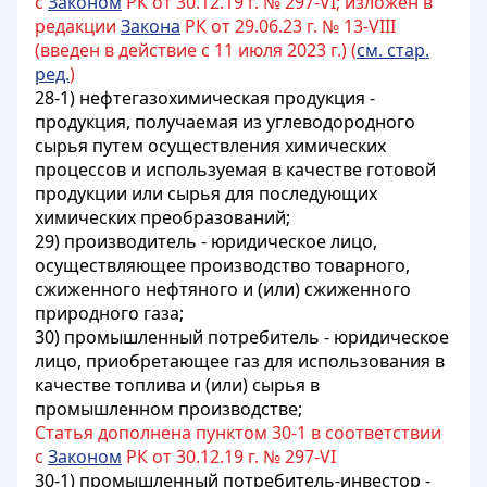
с
Законом
РК от 30.12.19 г. № 297-VI; изложен в
редакции
Закона
РК от 29.06.23 г. № 13-VIII
(введен в действие с 11 июля 2023 г.) (
см. стар.
ред.
)
28-1) нефтегазохимическая продукция -
продукция, получаемая из углеводородного
сырья путем осуществления химических
процессов и используемая в качестве готовой
продукции или сырья для последующих
химических преобразований;
29) производитель - юридическое лицо,
осуществляющее производство товарного,
сжиженного нефтяного и (или) сжиженного
природного газа;
30) промышленный потребитель - юридическое
лицо, приобретающее газ для использования в
качестве топлива и (или) сырья в
промышленном производстве;
Статья дополнена пунктом 30-1 в соответствии
с
Законом
РК от 30.12.19 г. № 297-VI
30-1) промышленный потребитель-инвестор -