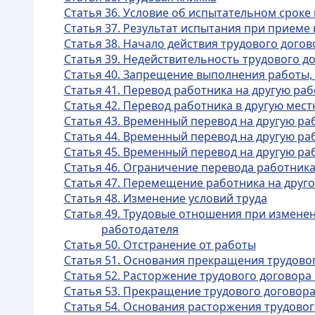
Статья 36. Условие об испытательном сроке
Статья 37. Результат испытания при приеме 
Статья 38. Начало действия трудового догов
Статья 39. Недействительность трудового д
Статья 40. Запрещение выполнения работы,
Статья 41. Перевод работника на другую раб
Статья 42. Перевод работника в другую мес
Статья 43. Временный перевод на другую ра
Статья 44. Временный перевод на другую раб
Статья 45. Временный перевод на другую ра
Статья 46. Ограничение перевода работника
Статья 47. Перемещение работника на друг
Статья 48. Изменение условий труда
Статья 49. Трудовые отношения при измене
работодателя
Статья 50. Отстранение от работы
Статья 51. Основания прекращения трудово
Статья 52. Расторжение трудового договора
Статья 53. Прекращение трудового договора
Статья 54. Основания расторжения трудово