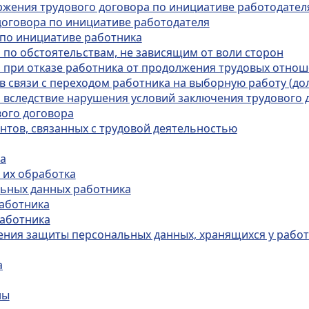
ржения трудового договора по инициативе работодател
договора по инициативе работодателя
 по инициативе работника
 по обстоятельствам, не зависящим от воли сторон
а при отказе работника от продолжения трудовых отно
 в связи с переходом работника на выборную работу (д
а вследствие нарушения условий заключения трудового 
ого договора
ентов, связанных с трудовой деятельностью
ка
 их обработка
льных данных работника
работника
работника
чения защиты персональных данных, хранящихся у рабо
а
ны