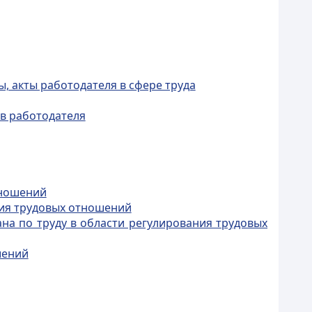
, акты работодателя в сфере труда
ов работодателя
тношений
ния трудовых отношений
на по труду в области регулирования трудовых
шений