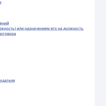
я
шений
олжность) или назначением его на должность
договора
тодателя