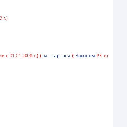
 г.)
 с 01.01.2008 г.) (
см. ста
р. ред.
);
Законом
РК от