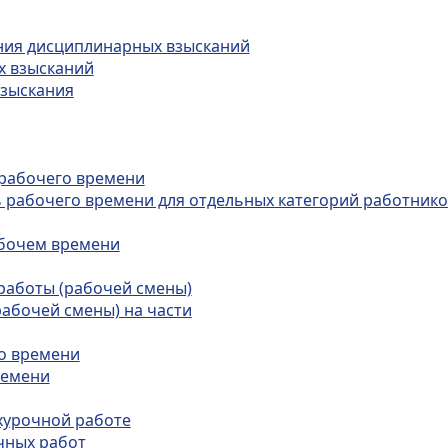
ния дисциплинарных взысканий
х взысканий
взыскания
 рабочего времени
 рабочего времени для отдельных категорий работнико
абочем времени
работы (рабочей смены)
рабочей смены) на части
го времени
ремени
хурочной работе
чных работ