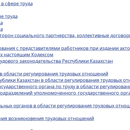
 в сфере труда
е труда
да
са
сторон социального партнерства, коллективные договоры
сования с представителями работников при издании акт
ных настоящим Кодексом
рудового законодательства Республики Казахстан
 в области регулирования трудовых отношений
публики Казахстан в области регулирования трудовых о
осударственного органа по труду в области регулирова
одразделений уполномоченного государственного орга
льных органов в области регулирования трудовых отно
ания возникновения трудовых отношений