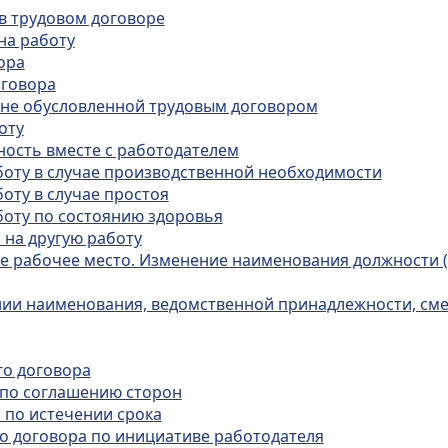
 в трудовом договоре
на работу
ора
оговора
 не обусловленной трудовым договором
оту
тность вместе с работодателем
боту в случае производственной необходимости
оту в случае простоя
боту по состоянию здоровья
 на другую работу
ое рабочее место. Изменение наименования должности 
нии наименования, ведомственной принадлежности, см
го договора
 по соглашению сторон
 по истечении срока
го договора по инициативе работодателя