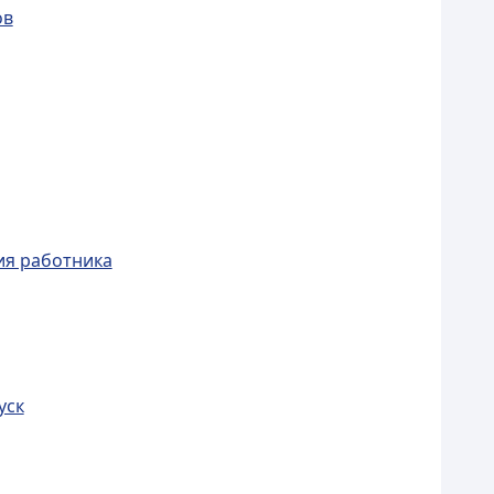
ов
ия работника
уск