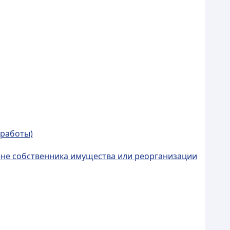
(работы)
ене собственника имущества или реорганизации