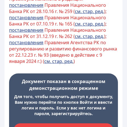
постановления
Правления Национального
Банка РК от 28.10.16 г. № 259 (
см. стар. ред.
);
постановления
Правления Национального
Банка РК от 07.10.19 г. № 165 (
см. стар. ред.
);
постановления
Правления Национального
Банка РК от 31.12.19 г. № 262 (
см. стар. ред.
);
постановления
Правления Агентства РК по
регулированию и развитию финансового рынка
от 22.12.23 г. № 93 (введено в действие с 9
января 2024 г.) (
см. стар. ред.
)
Документ показан в сокращенном
демонстрационном режиме
Для того, чтобы получить доступ к документу,
Вам нужно перейти по кнопке Войти и ввести
логин и пароль. Если у вас нет логина и
пароля, зарегистрируйтесь.