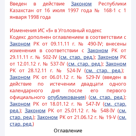
Введен в действие
За
коном
Республики
Казахстан от 16 июля 1997 года № 168-1 с 1
января 1998 года
Изменения ИС «§» в Уголовный кодекс
Кодекс дополнен оглавлением в соответствии с
Законом
РК от 09.11.11 г. № 490-IV; внесены
изменения в соответствии с
Законом
РК от
29.11.11 г. № 502-IV (
см. стар. ред.
);
Законом
РК
от 12.01.12 г. № 537-IV (
см. стар. ред.
);
Законом
РК от 28.12.11 г. № 524-IV (
см. стар. ред.
);
Законом
РК от 06.01.12 г. № 529-IV (введен в
действие по истечении двадцати одного
календарного дня после его первого
официального
опубликования
) (
см. стар. ред.
);
Законом
РК от 18.01.12 г. № 547-IV (
см. стар.
ред.
);
Законом
РК от 25.01.12 г. № 548-IV (
см.
стар. ред.
);
Законом
РК от 21.06.12 г. № 19-V (
см.
стар. ред.
)
Оглавление