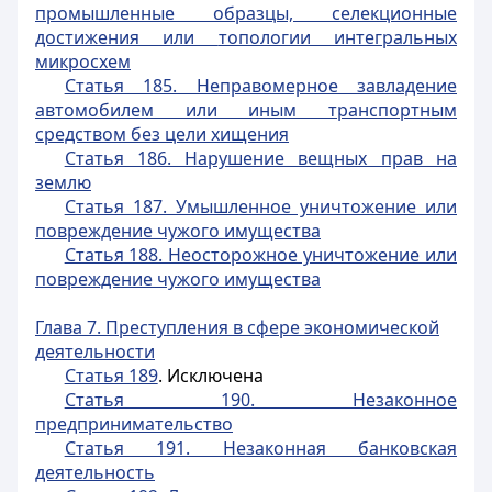
промышленные образцы, селекционные
достижения или
топологии интегральных
микросхем
Статья 185. Неправомерное завладение
автомобилем или иным транспортным
средством без цели хищения
Статья 186. Нарушение вещных прав на
землю
Статья 187. Умышленное уничтожение или
повреждение чужого имущества
Статья 188. Неосторожное уничтожение или
повреждение чужого имущества
Глава 7. Преступления в сфере экономической
деятельности
Статья 189
. Исключена
Статья 190. Незаконное
предпринимательство
Статья 191. Незаконная банковская
деятельность