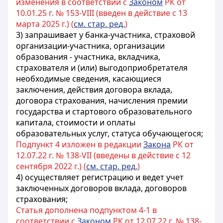
изменения в соответствии с
Законом
РК от
10.01.25 г. № 153-VIII (введен в действие с 13
марта 2025 г.) (
см. стар. ред.
)
3)
запрашивает у банка-участника, страховой
организации-участника, организации
образования - участника
, вкладчика,
страхователя
и (или) выгодоприобретателя
необходимые сведения, касающиеся
заключения, действия договора вклада,
договора страхования, начисления премии
государства
и стартового образовательного
капитала
, стоимости и оплаты
образовательных услуг, статуса обучающегося
;
Подпункт 4 изложен в редакции
Закона
РК от
12.07.22 г. № 138-VII (введены в действие с 12
сентября 2022 г.) (
см. стар. ред.
)
4)
осуществляет регистрацию и ведет учет
заключенных договоров вклада, договоров
страхования
;
Статья дополнена подпунктом 4-1 в
соответствии с
Законом
РК от 12.07.22 г. № 138-