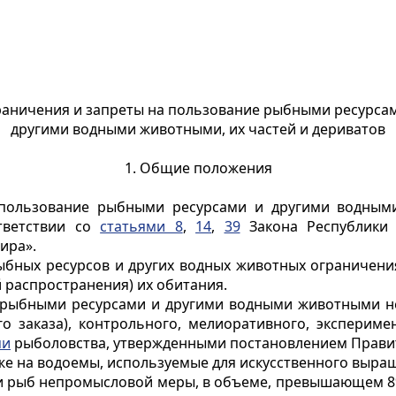
аничения и запреты на пользование рыбными ресурса
другими водными животными, их частей и дериватов
1. Общие положения
пользование рыбными ресурсами и другими водными
тветствии со
статьями 8
,
14
,
39
Закона Республики 
ира».
рыбных ресурсов и других водных животных ограничения
 распространения) их обитания.
 рыбными ресурсами и другими водными животными не
го заказа), контрольного, мелиоративного, эксперим
ми
рыболовства, утвержденными постановлением Правите
также на водоемы, используемые для искусственного выр
б и рыб непромысловой меры, в объеме, превышающем 8