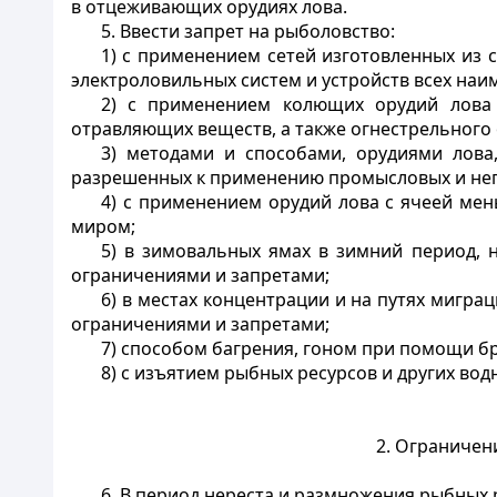
в отцеживающих орудиях лова.
5. Ввести запрет на рыболовство:
1) с применением сетей изготовленных из 
электроловильных систем и устройств всех наи
2) с применением колющих орудий лова (
отравляющих веществ, а также огнестрельного
3) методами и способами, орудиями лов
разрешенных к применению промысловых и неп
4) с применением орудий лова с ячеей ме
миром;
5) в зимовальных ямах в зимний период, 
ограничениями и запретами;
6) в местах концентрации и на путях мигр
ограничениями и запретами;
7) способом багрения, гоном при помощи бр
8) с изъятием рыбных ресурсов и других во
2. Ограничен
6. В период нереста и размножения рыбных 