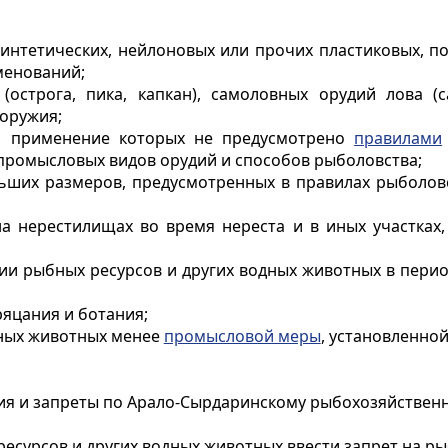
синтетических, нейлоновых или прочих пластиковых, 
менований;
острога, пика, капкан), самоловных орудий лова (с
 оружия;
а, применение которых не предусмотрено
правилами
ромысловых видов орудий и способов рыболовства;
ньших размеров, предусмотренных в правилах рыболо
на нерестилищах во время нереста и в иных участках,
ации рыбных ресурсов и других водных животных в пер
яцания и ботания;
дных животных менее
промысловой меры
, установленно
ия и запреты по Арало-Сырдаринскому рыбохозяйствен
ресурсов и других водных животных ввести запрет на ры