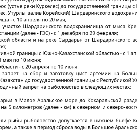
ос (устье реки Куркелес) до государственной границы с
ес, Утурлы, залив Корейский) Шардаринского водохранил
а - с 10 апреля по 20 мая;
 участке Шардаринского водохранилища от мыса Креп
нции (далее - ГЭС) - с 1 декабря по 29 февраля;
нской области и на реке Сырдарья от Шардаринского 
ая;
тивной границы с Южно-Казахстанской областью - с 1 ап
1 мая по 10 июня;
ласти - с 20 апреля по 10 июня.
 запрет на сбор и заготовку цист артемии на Боль
захстан до государственной границы с Республикой Узб
огодичный запрет на рыболовство в следующих местах:
рдарьи в Малое Аральское море до Кокаральской раз
на 5 километров (далее - км) в северном и северо-вос
ели рыбы рыболовство допускается в нижнем бьефе К
ем, а также в период сброса воды в Большое Аральское