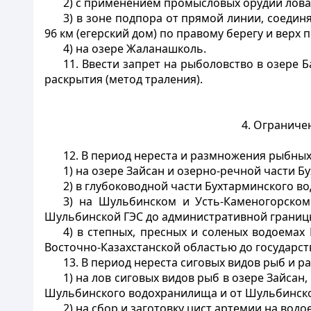
2) с применением промысловых орудий лова 
3) в зоне подпора от прямой линии, соеди
96 км (егерский дом) по правому берегу и верх
4) на озере Жаланашколь.
11. Ввести запрет на рыболовство в озере
раскрытия (метод траления).
4. Ограниче
12. В период нереста и размножения рыбных
1) на озере Зайсан и озерно-речной части Б
2) в глубоководной части Бухтарминского во
3) на Шульбинском и Усть-Каменогорско
Шульбинской ГЭС до административной границы 
4) в степных, пресных и соленых водоема
Восточно-Казахстанской областью до государств
13. В период нереста сиговых видов рыб и р
1) на лов сиговых видов рыб в озере Зайса
Шульбинского водохранилища и от Шульбинской 
2) на сбор и заготовку цист артемии на водо