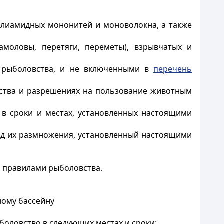
полиамидных мононитей и моноволокна, а также
амоловы, перетяги, переметы), взрывчатых и
рыболовства, и не включенными в
перечень
вства и разрешениях на пользование животным
 в сроки и местах, установленных настоящими
иод их размножения, установленный настоящими
й правилами рыболовства.
ному бассейну
боловство в следующих местах и сроки: