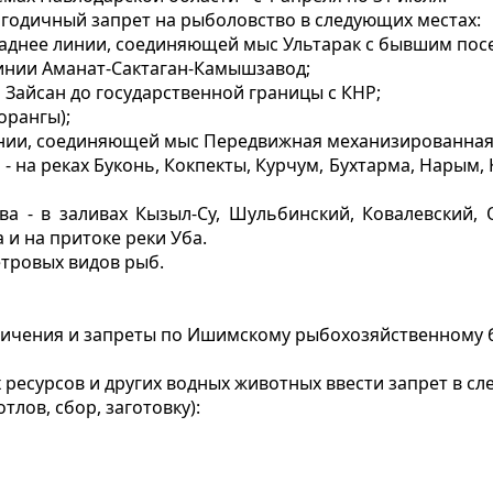
логодичный запрет на рыболовство в следующих местах:
ападнее линии, соединяющей мыс Ультарак с бывшим пос
линии Аманат-Сактаган-Камышзавод;
 Зайсан до государственной границы с КНР;
орангы);
инии, соединяющей мыс Передвижная механизированная 
 на реках Буконь, Кокпекты, Курчум, Бухтарма, Нарым, К
а - в заливах Кызыл-Су, Шульбинский, Ковалевский,
и на притоке реки Уба.
етровых видов рыб.
ничения и запреты по Ишимскому рыбохозяйственному 
 ресурсов и других водных животных ввести запрет в сл
тлов, сбор, заготовку):