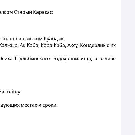
елком Старый Каракас;
колонна с мысом Куандык;
алжыр, Ак-Каба, Кара-Каба, Аксу, Кендерлик с их
 Осиха Шульбинского водохранилища, в заливе
бассейну
едующих местах и сроки: