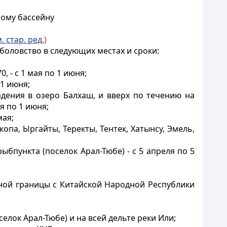
ному бассейну
. стар. ред.
)
боловство в следующих местах и сроки:
 - с 1 мая по 1 июня;
 1 июня;
падения в озеро Балхаш, и вверх по течению на
я по 1 июня;
мая;
копа, Ыргайты, Теректы, Тентек, Хатынсу, Эмель,
бпункта (поселок Арал-Тюбе) - с 5 апреля по 5
ной границы с Китайской Народной Республики
елок Арал-Тюбе) и на всей дельте реки Или;