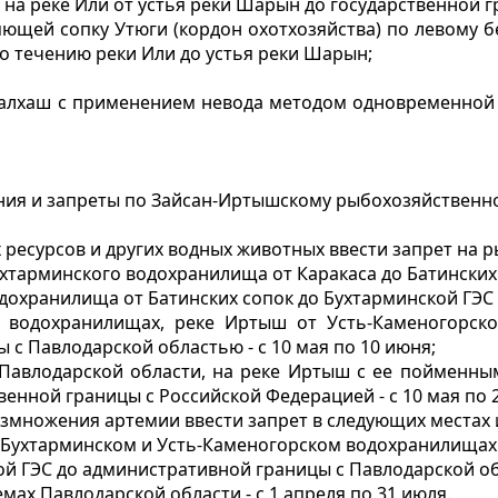
на реке Или от устья реки Шарын до государственной г
няющей сопку Утюги (кордон охотхозяйства) по левому
 по течению реки Или до устья реки Шарын;
 Балхаш с применением невода методом одновременной 
ния и запреты по Зайсан-Иртышскому рыбохозяйственн
 ресурсов и других водных животных ввести запрет на р
ухтарминского водохранилища от Каракаса до Батинских с
дохранилища от Батинских сопок до Бухтарминской ГЭС -
м водохранилищах, реке Иртыш от Усть-Каменогорск
с Павлодарской областью - с 10 мая по 10 июня;
х Павлодарской области, на реке Иртыш с ее пойменн
енной границы с Российской Федерацией - с 10 мая по 
азмножения артемии ввести запрет в следующих местах 
н, Бухтарминском и Усть-Каменогорском водохранилищах
ГЭС до административной границы с Павлодарской обла
емах Павлодарской области - с 1 апреля по 31 июля.