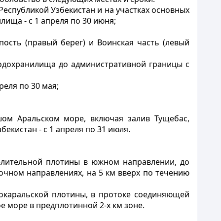
 Республикой Узбекистан и на участках основных
ища - с 1 апреля по 30 июня;
ость (правый берег) и Воинская часть (левый
водохранилища до административной границы с
реля по 30 мая;
шом Аральском море, включая залив Тущебас,
екистан - с 1 апреля по 31 июля.
делительной плотины в южном направлении, до
точном направлениях, на 5 км вверх по течению
окаральской плотины, в протоке соединяющей
 море в предплотинной 2-х км зоне.