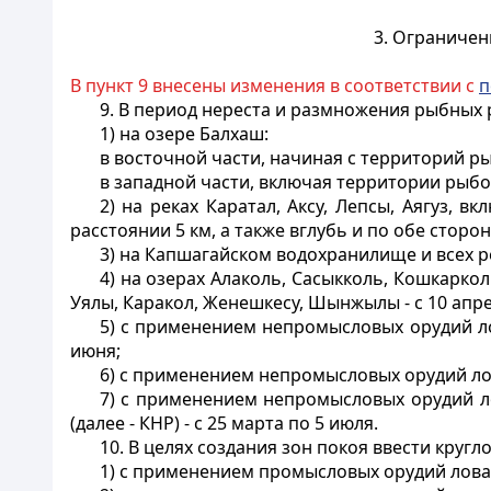
3. Ограничен
В пункт 9 внесены изменения в соответствии с
п
9. В период нереста и размножения рыбных 
1) на озере Балхаш:
в восточной части, начиная с территорий рыб
в западной части, включая территории рыбохо
2) на реках Каратал, Аксу, Лепсы, Аягуз, 
расстоянии 5 км, а также вглубь и по обе стороны
3) на Капшагайском водохранилище и всех рек
4) на озерах Алаколь, Сасыкколь, Кошкарколь
Уялы, Каракол, Женешкесу, Шынжылы - с 10 апре
5) с применением непромысловых орудий лов
июня;
6) с применением непромысловых орудий лова
7) с применением непромысловых орудий л
(далее - КНР) - с 25 марта по 5 июля.
10. В целях создания зон покоя ввести круг
1) с применением промысловых орудий лова н