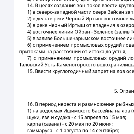
14. В целях создания зон покоя ввести круг
1) в северо-западной части озера Зайсан з
2) в дельте реки Черный Иртыш восточнее 
3) в реке Черный Иртыш от впадения в озеро
4) восточнее линии Ойран - Зеленое (залив Т
5) в заливе Большенарымском восточнее л
6) с применением промысловых орудий лова -
притоками на расстоянии от истока до устья;
7) с применением промысловых орудий лов
Таловский Усть-Каменогорского водохранилища 
15. Ввести круглогодичный запрет на лов ос
5. Огра
16. В период нереста и размножения рыбных
1) на водоемах Ишимского бассейна на лов (о
щуки, язя и судака - с 15 апреля по 15 мая;
карпа (сазана) - с 20 мая по 20 июня;
гаммаруса - с 1 августа по 14 сентября;