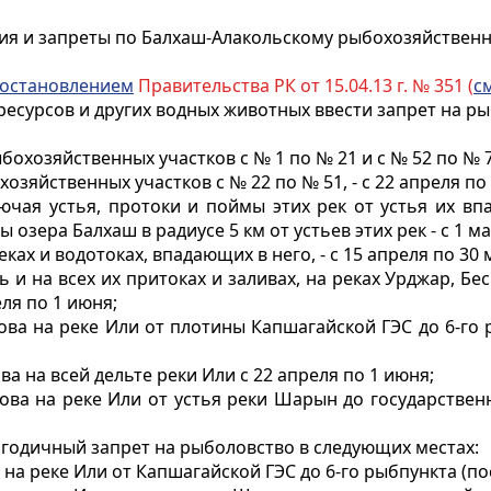
ия и запреты по Балхаш-Алакольскому рыбохозяйствен
остановлением
Правительства РК от 15.04.13 г. № 351 (
см
ресурсов и других водных животных ввести запрет на ры
охозяйственных участков с № 1 по № 21 и с № 52 по № 70,
зяйственных участков с № 22 по № 51, - с 22 апреля по
включая устья, протоки и поймы этих рек от устья их в
 озера Балхаш в радиусе 5 км от устьев этих рек - с 1 ма
ах и водотоках, впадающих в него, - с 15 апреля по 30 
 и на всех их притоках и заливах, на реках Урджар, Бес
ля по 1 июня;
а на реке Или от плотины Капшагайской ГЭС до 6-го ры
 на всей дельте реки Или с 22 апреля по 1 июня;
ова на реке Или от устья реки Шарын до государствен
логодичный запрет на рыболовство в следующих местах:
а реке Или от Капшагайской ГЭС до 6-го рыбпункта (пос