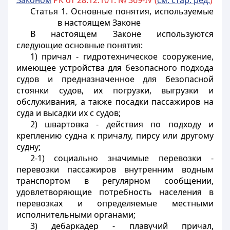
Законом
РК от 28.12.10 г. № 369-IV (
см. стар. ред.
)
Статья 1. Основные понятия, используемые
в настоящем Законе
В настоящем Законе используются
следующие основные понятия:
1) причал - гидротехническое сооружение,
имеющее устройства для безопасного подхода
судов и предназначенное для безопасной
стоянки судов, их погрузки, выгрузки и
обслуживания, а также посадки пассажиров на
суда и высадки их с судов;
2) швартовка - действия по подходу и
креплению судна к причалу, пирсу или другому
судну;
2-1) социально значимые перевозки -
перевозки пассажиров внутренним водным
транспортом в регулярном сообщении,
удовлетворяющие потребность населения в
перевозках и определяемые местными
исполнительными органами;
3) дебаркадер - плавучий причал,