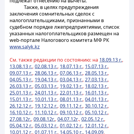
подлежат отнесению на вычеты.
Также, в целях предупреждения
заключения сомнительных сделок с
налогоплательщиками, признанными в
судебном порядке лжепредприятиями, список
указанных налогоплательщиков размещен на
web-портале Налогового комитета МФ РК
www.salyk.kz
См. также редакции по состоянию: на
18.09.13 г.
,
13.08.13 г.
,
02.08.13 г.
,
18.07.13 г.
,
15.07.13 г.
,
09.07.13 г.
,
28.06.13 г.
,
07.06.13 г.
,
28.05.13 г.
,
04.05.13 г.
,
19.04.13 г.
,
03.04.13 г.
,
27.03.13 г.
,
26.03.13 г.
,
05.03
.13 г.
,
19.02.13 г.
,
18.02.13 г.
,
25.01.13 г.
,
24.01.13 г.
,
22.01.13 г.
,
16.01.13 г.
,
15.01.13 г.
,
10.01.13 г.
,
08.01.13 г.
,
04.01.13 г.
,
26.12.12 г.
,
19.12.12 г.
,
09.11.12 г.
,
30.10.12 г.
,
16.10.12 г.
,
11.10.12 г.
,
09.10
.12 г.
,
05.10.12 г.
,
27.08.12г.
,
09.08.12г.
,
04.07.12г
.,
02.05.12 г.
,
05.04.12 г.
,
05.03.12 г.
,
01.02.12 г.
,
12.01.12 г.
,
10.01.12 г
.,
01.07.11 г.
,
14.05.10 г.
,
14.09.09
,