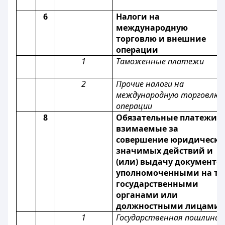
6
Налоги на
международную
торговлю и внешние
операции
1
Таможенные платежи
2
Прочие налоги на
международную торговлю 
операции
8
Обязательные платежи,
взимаемые за
совершение юридическ
значимых действий и
(или) выдачу документо
уполномоченными на то
государственными
органами или
должностными лицами
1
Государственная пошлина