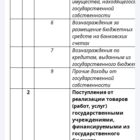
имущества, находящегося 
государственной
собственности
6
Вознаграждения за
размещение бюджетных
средств на банковских
счетах
7
Вознаграждения по
кредитам, выданным из
государственного бюджет
9
Прочие доходы от
государственной
собственности
2
Поступления от
реализации товаров
(работ, услуг)
государственными
учреждениями,
финансируемыми из
государственного