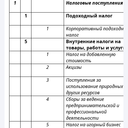
1
Налоговые поступления
1
Подоходный налог
1
Корпоративный подоходны
налог
5
Внутренние налоги на
товары, работы и услуги
1
Налог на добавленную
стоимость
2
Акцизы
3
Поступления за
использование природных и
других ресурсов
4
Сборы за ведение
предпринимательской и
профессиональной
деятельности
5
Налог на игорный бизнес