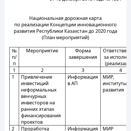
Национальная дорожная карта
по реализации Концепции инновационного
развития Республики Казахстан до 2020 года
(План мероприятий)
№
Мероприятие
Форма
Ответствен
п/
завершения
за исполне
п
(реализац
1
2
3
4
1
Привлечение
Информация
МИР,
инвестиций
в АП
институты
неформальных
развития
венчурных
инвесторов на
ранних этапах
финансирования
проектов
2
Проработка
Информация
МИР