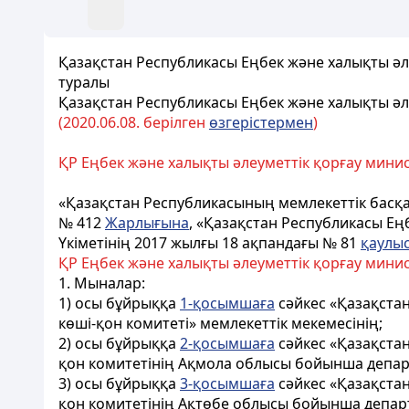
Қазақстан Республикасы Еңбек және халықты әлеу
туралы
Қазақстан Республикасы Еңбек және халықты әл
(2020.06.08. берілген
өзгерістермен
)
ҚР Еңбек және халықты әлеуметтік қорғау мини
«Қазақстан Республикасының мемлекеттік басқар
№ 412
Жарлығына
, «Қазақстан Республикасы Ең
Үкіметінің 2017 жылғы 18 ақпандағы № 81
қаулы
ҚР Еңбек және халықты әлеуметтік қорғау минист
1. Мыналар:
1) осы бұйрыққа
1-қосымшаға
сәйкес «Қазақстан
көші-қон комитеті» мемлекеттік мекемесінің;
2) осы бұйрыққа
2-қосымшаға
сәйкес «Қазақстан
қон комитетінің Ақмола облысы бойынша департ
3) осы бұйрыққа
3-қосымшаға
сәйкес «Қазақстан
қон комитетінің Ақтөбе облысы бойынша департ