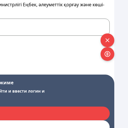
истрлігі Еңбек, әлеуметтік қорғау және көші-
ежиме
йти и ввести логин и