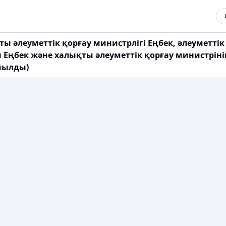
ы әлеуметтік қорғау министрлігі Еңбек, әлеуметтік
ы Еңбек және халықты әлеуметтік қорғау министрін
ойылды)