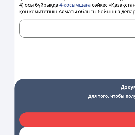
4) осы бұйрыққа
4-қосымшаға
сәйкес «Қазақстан
қон комитетінің Алматы облысы бойынша департ
Доку
Для того, чтобы пол