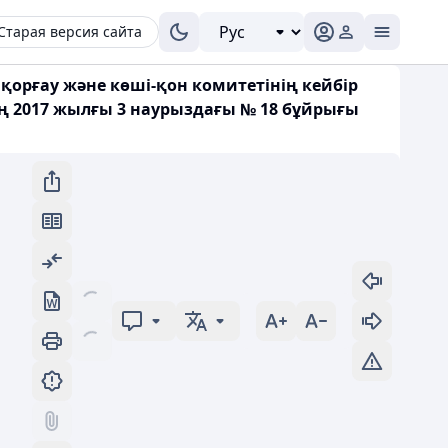
Старая версия сайта
 қорғау және көші-қон комитетінің кейбiр
ің 2017 жылғы 3 наурыздағы № 18 бұйрығы