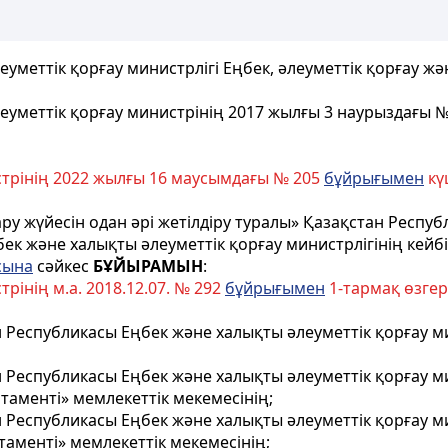
меттік қорғау министрлігі Еңбек, әлеуметтік қорғау жә
еуметтік қорғау министрінің 2017 жылғы 3 наурыздағы 
стрінің 2022 жылғы 16 маусымдағы № 205
бұйрығымен
кү
у жүйесін одан әрі жетілдіру туралы» Қазақстан Респу
бек және халықты әлеуметтік қорғау министрлiгінiң кей
сына
сәйкес
БҰЙЫРАМЫН
:
рінің м.а. 2018.12.07. № 292
бұйрығымен
1-тармақ өзгерт
 Республикасы Еңбек және халықты әлеуметтік қорғау ми
 Республикасы Еңбек және халықты әлеуметтік қорғау мин
аменті» мемлекеттік мекемесінің;
 Республикасы Еңбек және халықты әлеуметтік қорғау мин
аменті» мемлекеттік мекемесінің;