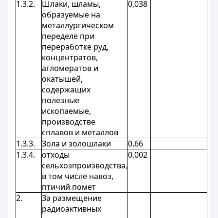
1.3.2.
Шлаки, шламы,
0,038
образуемые на
металлургическом
переделе при
переработке руд,
концентратов,
агломератов и
окатышей,
содержащих
полезные
ископаемые,
производстве
сплавов и металлов
1.3.3.
Зола и золошлаки
0,66
1.3.4.
отходы
0,002
сельхозпроизводства,
в том числе навоз,
птичий помет
2.
За размещение
радиоактивных