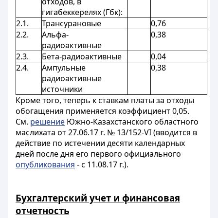
отходов, в
гигабеккерелях (Гбк):
2.1.
Трансурановые
0,76
2.2.
Альфа-
0,38
радиоактивные
2.3.
Бета-радиоактивные
0,04
2.4.
Ампульные
0,38
радиоактивные
источники
Кроме того, теперь к ставкам платы за отходы
обогащения применяется коэффициент 0,05.
См.
решение
Южно-Казахстанского областного
маслихата от 27.06.17 г. № 13/152-VI (вводится в
действие по истечении десяти календарных
дней после дня его первого официального
опубликования
- с 11.08.17 г.).
Бухгалтерский учет и финансовая
отчетность