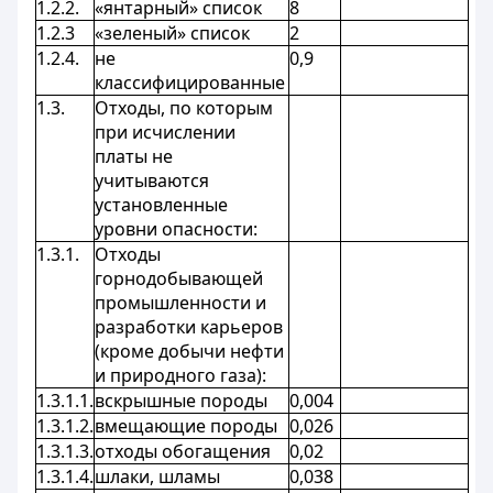
1.2.2.
«янтарный» список
8
1.2.3
«зеленый» список
2
1.2.4.
не
0,9
классифицированные
1.3.
Отходы, по которым
при исчислении
платы не
учитываются
установленные
уровни опасности:
1.3.1.
Отходы
горнодобывающей
промышленности и
разработки карьеров
(кроме добычи нефти
и природного газа):
1.3.1.1.
вскрышные породы
0,004
1.3.1.2.
вмещающие породы
0,026
1.3.1.3.
отходы обогащения
0,02
1.3.1.4.
шлаки, шламы
0,038