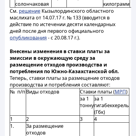
солончаковая
килограмм
См.
решение
Кызылординского областного
маслихата от 14.07.17 г. № 133 (вводится в
действие по истечении десяти календарных
дней после дня первого официального
опубликования
- с 20.08.17 г.).
Внесены изменения в ставки платы за
эмиссии в окружающую среду за
размещение отходов производства и
потребления по Южно-Казахстанской обл.
Теперь, ставки платы за размещение отходов
производства и потребления составляют:
№ п/п
Виды отходов
Ставки платы (
МРП
)
за 1
за 1
тонну
гигабеккерель
(Гбк)
1
2
3
4
1.
За размещение
отходов