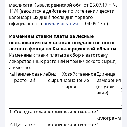
маслихата Кызылординской обл. от 25.07.17 г. №
11/4 (вводится в действие по истечении десяти
календарных дней после дня первого
официального
опубликования
- с 04.09.17 г.).
Изменены ставки платы за лесные
пользования на участках государственного
лесного фонда по Кызылординской области.
Изменены ставки платы за сбор и заготовку
лекарственных растений и технического сырья,
а именно:
№
Наименование
Вид
Хозяйственное
Единица
Ст
растений
сырья
назначение
измерения
п
сырья
(в сухом
д
виде)
20
г.
(т
1.
Солодка голая
корни
лекарственное
1
20
килограмм
2.
Цистанхе
корни
лекарственное
1
14