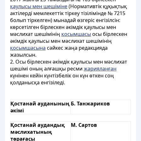
қаулысы мен шешіміне
(Нормативтік құқықтық
актілерді мемлекеттік тіркеу тізілімінде № 7215
болып тіркелген) мынадай өзгеріс енгізілсін:
көрсетілген бірлескен әкімдік қаулысы мен
мәслихат шешімінің
қосымшасы
осы бірлескен
әкімдік қаулысы мен мәслихат шешімінің
қосымшасына
сәйкес жаңа редакцияда
жазылсын.
2. Осы бірлескен әкімдік қаулысы мен мәслихат
шешімі оның алғашқы ресми
жарияланған
күнінен кейін күнтізбелік он күн өткен соң
қолданысқа енгізіледі.
Қостанай ауданының
Б. Танжариков
әкімі
Қостанай аудандық
М. Сартов
мәслихатының
төрағасы