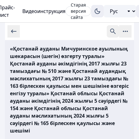
Старая
Прайс-
Видеоинструкция
версия
лист
сайта
«Қостанай ауданы Мичуринское ауылының
шекарасын (шегін) өзгерту туралы»
Қостанай ауданы әкімдігінің 2017 жылғы 23
тамыздағы № 510 және Қостанай аудандық
мәслихатының 2017 жылғы 23 тамыздағы №
163 бірлескен қаулысы мен шешіміне өзгеріс
енгізу туралы» Қостанай облысы Қостанай
ауданы әкімдігінің 2024 жылғы 5 сәуірдегі №
154 және Қостанай облысы Қостанай
ауданы мәслихатының 2024 жылғы 5
сәуірдегі № 165 бірлескен қаулысы және
шешімі