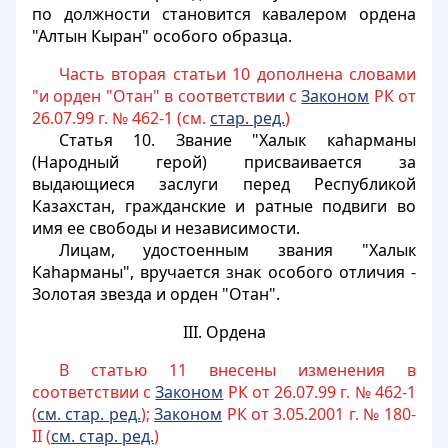
по должности становится кавалером ордена
"Алтын Кыран" особого образца.
Часть вторая статьи 10 дополнена словами
"и орден "Отан" в соответствии с
Законом
РК от
26.07.99 г. № 462-1 (см.
стар. ред.
)
Статья 10.
Звание "Халык каhарманы
(Народный герой) присваивается за
выдающиеся заслуги перед Республикой
Казахстан, гражданские и ратные подвиги во
имя ее свободы и независимости.
Лицам, удостоенным звания "Халык
Каhарманы", вручается знак особого отличия -
Золотая звезда и орден "Отан".
III. Ордена
В статью 11 внесены изменения в
соответствии с
Законом
РК от 26.07.99 г. № 462-1
(
см. стар. ред.
);
Законом
РК от 3.05.2001 г. № 180-
II (
см. стар. ред.
)