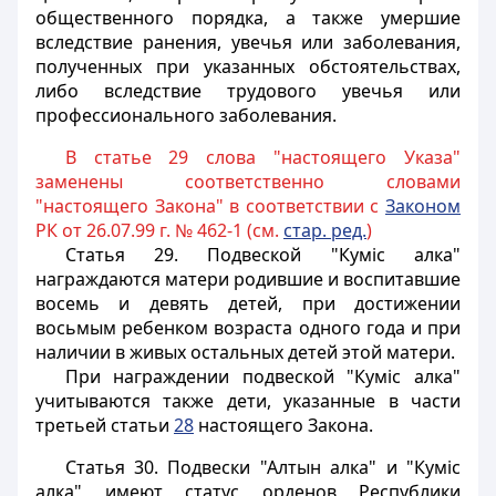
общественного порядка, а также умершие
вследствие ранения, увечья или заболевания,
полученных при указанных обстоятельствах,
либо вследствие трудового увечья или
профессионального заболевания.
В статье 29 слова "настоящего Указа"
заменены соответственно словами
"настоящего Закона" в соответствии с
Законом
РК от 26.07.99 г. № 462-1 (см.
стар. ред.
)
Статья 29.
Подвеской "Кумiс алка"
награждаются матери родившие и воспитавшие
восемь и девять детей, при достижении
восьмым ребенком возраста одного года и при
наличии в живых остальных детей этой матери.
При награждении подвеской "Кумiс алка"
учитываются также дети, указанные в части
третьей статьи
28
настоящего Закона.
Статья 30.
Подвески "Алтын алка" и "Кумiс
алка" имеют статус орденов Республики