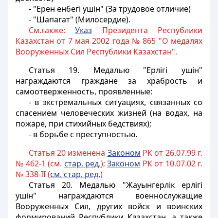
- "Ерен енбегi ушiн" (За трудовое отличие)
- "Шапагат" (Милосердие).
См.также:
Указ
Президента Республики
Казахстан от 7 мая 2002 года № 865 "О медалях
Вооруженных Сил Республики Казахстан".
Статья 19.
Медалью "Ерлiгi ушiн"
награждаются граждане за храбрость и
самоотверженность, проявленные:
- в экстремальных ситуациях, связанных со
спасением человеческих жизней (на водах, на
пожаре, при стихийных бедствиях);
- в борьбе с преступностью.
Статья 20 изменена
Законом
РК от 26.07.99 г.
№ 462-1 (см.
стар. ред.
);
Законом
РК от 10.07.02 г.
№ 338-II (
см. стар. ред.
)
Статья 20.
Медалью "Жауынгерлiк epлiгi
ушiн" награждаются военнослужащие
Вооруженных Сил, других войск и воинских
формирований Республики Казахстан, а также