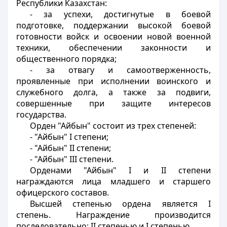
Республики Казахстан:
- за успехи, достигнутые в боевой
подготовке, поддержании высокой боевой
готовности войск и освоении новой военной
техники, обеспечении законности и
общественного порядка;
- за отвагу и самоотверженность,
проявленные при исполнении воинского и
служебного долга, a также за подвиги,
совершенные при защите интересов
государства.
Орден "Айбын" состоит из трех степеней:
- "Айбын" I степени;
- "Айбын" II степени;
- "Айбын" III степени.
Орденами "Айбын" I и II степени
награждаются лица младшего и старшего
офицерского составов.
Высшей степенью ордена является I
степень. Награждение производится
последовательно: II степенью и I степенью.