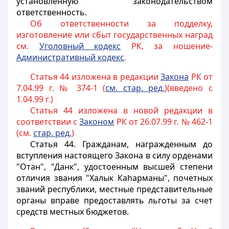
установленную законодательством
ответственность.
Об ответственности за подделку,
изготовление или сбыт государственных наград
см.
Уголовный кодекс
РК, за ношение-
Административный кодекс
.
Статья 44 изложена в редакции
Закона
РК от
7.04.99 г. № 374-1 (
см. стар. ред.
)(введено с
1.04.99 г.)
Статья 44 изложена в новой редакции в
соответствии с
Законом
РК от 26.07.99 г. № 462-1
(см.
стар. ред.
)
Статья 44.
Гражданам, награжденным до
вступления настоящего Закона в силу орденами
"Отан", "Данк", удостоенным высшей степени
отличия звания "Халык Каhарманы", почетных
званий республики, местные представительные
органы вправе предоставлять льготы за счет
средств местных бюджетов.