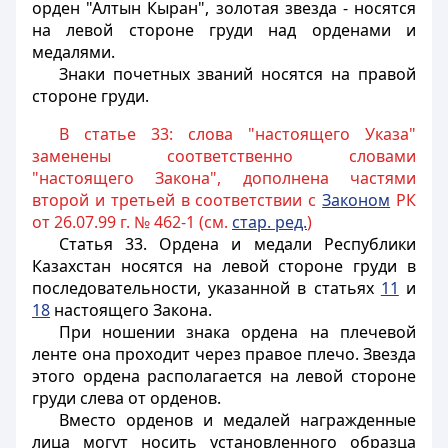
орден "Алтын Кыран", золотая звезда - носятся
на левой стороне груди над орденами и
медалями.
Знаки почетных званий носятся на правой
стороне груди.
В статье 33: слова "настоящего Указа"
заменены соответственно словами
"настоящего Закона", дополнена частями
второй и третьей в соответствии с
Законом
РК
от 26.07.99 г. № 462-1 (см.
стар. ред.
)
Статья 33.
Ордена и медали Республики
Казахстан носятся на левой стороне груди в
последовательности, указанной в статьях
11
и
18
настоящего Закона.
При ношении знака ордена на плечевой
ленте она проходит через правое плечо. Звезда
этого ордена располагается на левой стороне
груди слева от орденов.
Вместо орденов и медалей награжденные
лица могут носить установленного образца