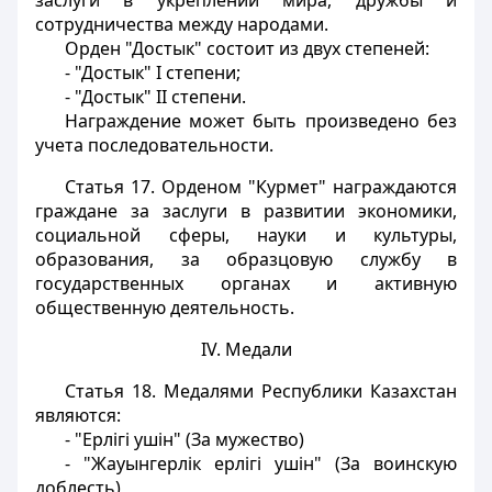
заслуги в укреплении мира, дружбы и
сотрудничества между народами.
Орден "Достык" состоит из двух степеней:
- "Достык" I степени;
- "Достык" II степени.
Награждение может быть произведено без
учета последовательности.
Статья 17.
Орденом "Курмет" награждаются
граждане за заслуги в развитии экономики,
социальной сферы, науки и культуры,
образования, за образцовую службу в
государственных органах и активную
общественную деятельность.
IV. Медали
Статья 18.
Медалями Республики Казахстан
являются:
- "Ерлiгi ушiн" (За мужество)
- "Жауынгерлiк ерлiгi ушiн" (За воинскую
доблесть)