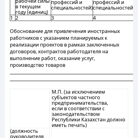
рабочей силы
профессий и
профессий и
п
в текущем
специальностей)
специальностей)
с
году (единиц)
1
2
3
4
5
Обоснование для привлечения иностранных
работников с указанием планируемых к
реализации проектов в рамках заключенных
договоров, контрактов работодателя на
выполнение работ, оказание услуг,
производство товаров
___________________________________________________________
___________________________________________________________
М.П. (за исключением
субъектов частного
предпринимательства,
если в соответствии с
законодательством
Республики Казахстан должно
иметь печать)
(должность
руководителя