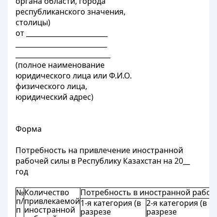
органа области, города
республиканского значения,
столицы)
от ________________________
___________________________
____________________________
(полное наименование
юридического лица или Ф.И.О.
физического лица,
юридический адрес)
Форма
Потребность на привлечение иностранной
рабочей силы в Республику Казахстан на 20__
год
№
Количество
Потребность в иностранной рабочей
п/
привлекаемой
1-я категория (в
2-я категория (в
3
п
иностранной
разрезе
разрезе
р