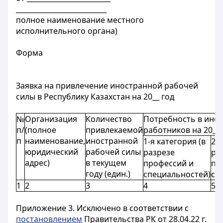
__________________________
полное наименование местного
исполнительного органа)
Форма
Заявка на привлечение иностранной рабочей
силы в Республику Казахстан на 20__ год
№
Организация
Количество
Потребность в инос
п/
(полное
привлекаемой
работников на 20__ 
п
наименование,
иностранной
1-я категория (в
2-я
юридический
рабочей силы
разрезе
ра
адрес)
в текущем
профессий и
пр
году (един.)
специальностей)
сп
1
2
3
4
5
Приложение
3. Исключено в соответствии с
постановлением
Правительства РК от 28.04.22 г.