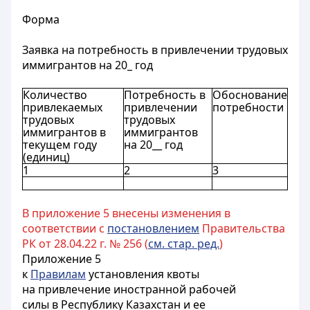
Форма
Заявка на потребность в привлечении трудовых
иммигрантов на 20_ год
Количество
Потребность в
Обоснование
привлекаемых
привлечении
потребности
трудовых
трудовых
иммигрантов в
иммигрантов
текущем году
на 20__ год
(единиц)
1
2
3
В приложение 5 внесены изменения в
соответствии с
постановлением
Правительства
РК от 28.04.22 г. № 256 (
см. стар. ред.
)
Приложение 5
к
Правилам
установления квоты
на привлечение иностранной рабочей
силы в Республику Казахстан и ее