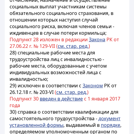
отчислений, назначение и осуществление
социальных выплат участникам системы
обязательного социального страхования, в
отношении которых наступил случай
социального риска, включая членов семьи -
иждивенцев в случае потери кормильца;
Подпункт 28 изложен в редакции
Закона
РК от
27.06.22 г. № 129-VII (
см. стар. ред.
)
28)
специальные рабочие места для
трудоустройства лиц с инвалидностью -
рабочие места, оборудованные с учетом
индивидуальных возможностей лица с
инвалидностью
;
29) исключен в соответствии с
Законом
РК от
26.12.18 г. № 203-VI
(
см. стар. ред.
)
Подпункт 30
введен в действие
с 1 января 2017
года
30) справка о соответствии квалификации для
самостоятельного трудоустройства -
документ
установленной формы
, выдаваемый в
порядке
,
определяемом уполномоченным органом по