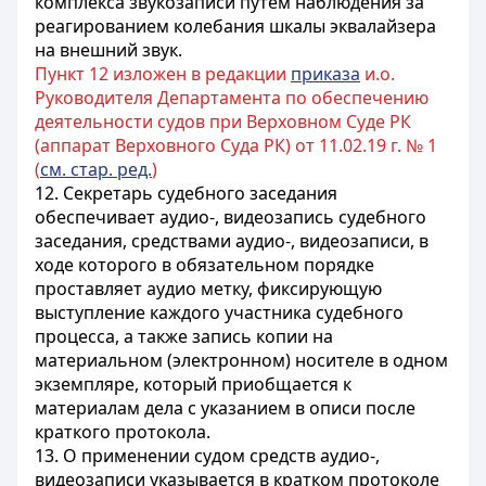
комплекса звукозаписи путем наблюдения за
реагированием колебания шкалы эквалайзера
на внешний звук.
Пункт 12 изложен в редакции
приказа
и.о.
Руководителя Департамента по обеспечению
деятельности судов при Верховном Суде РК
(аппарат Верховного Суда РК) от 11.02.19 г. № 1
(
см. стар. ред.
)
12. Секретарь судебного заседания
обеспечивает аудио-, видеозапись судебного
заседания, средствами аудио-, видеозаписи, в
ходе которого в обязательном порядке
проставляет аудио метку, фиксирующую
выступление каждого участника судебного
процесса, а также запись копии на
материальном (электронном) носителе в одном
экземпляре, который приобщается к
материалам дела с указанием в описи после
краткого протокола.
13. О применении судом средств аудио-,
видеозаписи указывается в кратком протоколе