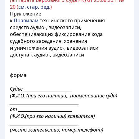
(аппарата Верховного Суда РК) от 25.08.20 г. №
20 (
см. стар. ред.
)
Приложение
к
Правилам
технического применения
средств аудио-, видеозаписи,
обеспечивающих фиксирование хода
судебного заседания, хранения
и уничтожения аудио-, видеозаписи,
доступа к аудио-, видеозаписи
форма
Судье __________________________
(Ф.И.О. (при его наличии), наименование суда)
_____________________________________
от _____________________________
(Ф.И.О.(при его наличии) заявителя)
_____________________________________
(место жительство, номер телефона)