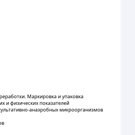
реработки. Маркировка и упаковка
их и физических показателей
культативно-анаэробных микроорганизмов
ов