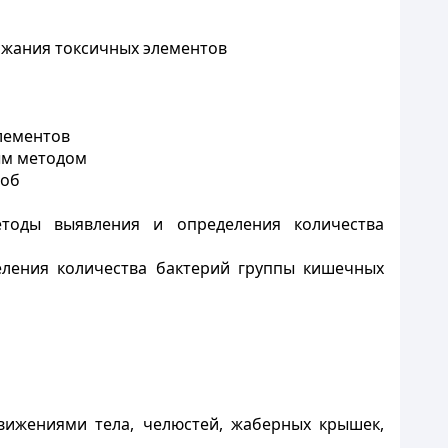
ржания токсичных элементов
лементов
ым методом
роб
Методы выявления и определения количества
еления количества бактерий группы кишечных
движениями тела, челюстей, жаберных крышек,