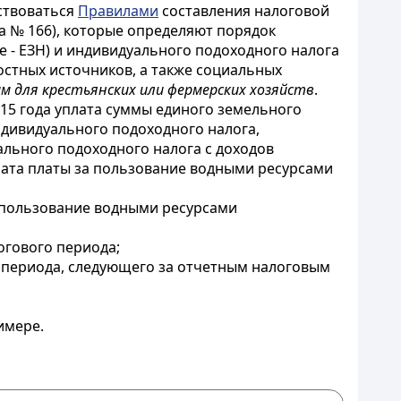
дствоваться
Правилами
составления налоговой
а № 166), которые определяют порядок
е - ЕЗН) и индивидуального подоходного налога
остных источников, а также социальных
 для крестьянских или фермерских хозяйств
.
015 года уплата суммы единого земельного
индивидуального подоходного налога,
уального подоходного налога с доходов
плата платы за пользование водными ресурсами
а пользование водными ресурсами
огового периода;
го периода, следующего за отчетным налоговым
имере.