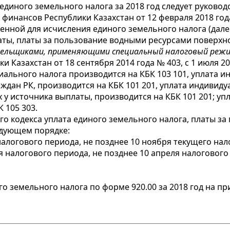
диного земельного налога за 2018 год следует руково
финансов Республики Казахстан от 12 февраля 2018 год
енной для исчисления единого земельного налога (дале
латы, платы за пользование водными ресурсами поверхн
ельщиками, применяющими специальный налоговый режим
 Казахстан от 18 сентября 2014 года № 403, с 1 июля 2
циального налога производится на КБК 103 101, уплата 
ждан РК, производится на КБК 101 201, уплата индивид
х у источника выплаты, производится на КБК 101 201; у
 105 303.
о кодекса уплата единого земельного налога, платы з
едующем порядке:
 налогового периода, не позднее 10 ноября текущего нал
ря налогового периода, не позднее 10 апреля налогово
го земельного налога
по форме 920.00 за 2018 год на пр