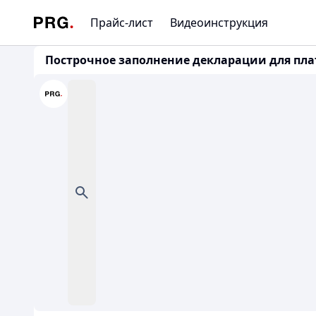
Прайс-лист
Видеоинструкция
Построчное заполнение декларации для плател