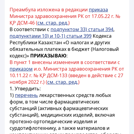
Преамбула изложена в редакции
приказа
Министра здравоохранения РК от 17.05.22 г. №
ҚР ДСМ-46 (
см. стар. ред.
)
В соответствии с
подпунктом 33) статьи 394
,
подпунктами 10) и 10-1) статьи 399
Кодекса
Республики Казахстан «О налогах и других
обязательных платежах в бюджет (Налоговый
кодекс)»
ПРИКАЗЫВАЮ
:
В пункт 1 внесены изменения в соответствии с
приказом
и.о. Министра здравоохранения РК от
10.11.22 г. № ҚР ДСМ-133 (введен в действие с 27
ноября 2022 г.) (
см. стар. ред.
)
1. Утвердить:
1)
перечень
лекарственных средств любых
форм, в том числе фармацевтических
субстанций (активных фармацевтических
субстанций), медицинских изделий, включая
протезно-ортопедические изделия и
сурдотифлотехнику, а также материалов и