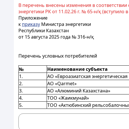
В перечень внесены изменения в соответствии
энергетики РК от 11.02.26 г. № 65-н/қ (вступило в с
Приложение
к
приказу
Министра энергетики
Республики Казахстан
от 15 августа 2025 года № 316-н/қ
Перечень условных потребителей
№
Наименование субъекта
1.
АО «Евроазиатская энергетическая
2.
АО «Qarmet»
3.
АО «Алюминий Казахстана»
4.
ТОО «Жаикмунай»
5.
ТОО «Актюбинский рельсобалочны