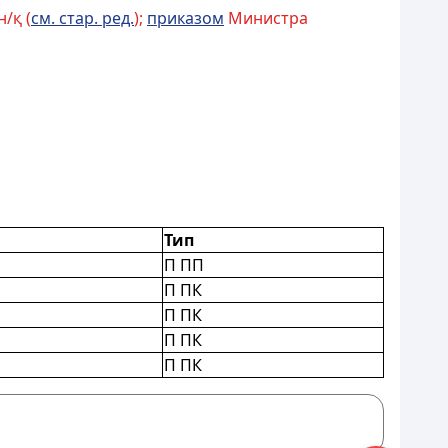
/қ (
см. стар. ред.
);
приказом
Министра
Тип
П ПП
П ПК
П ПК
П ПК
П ПК