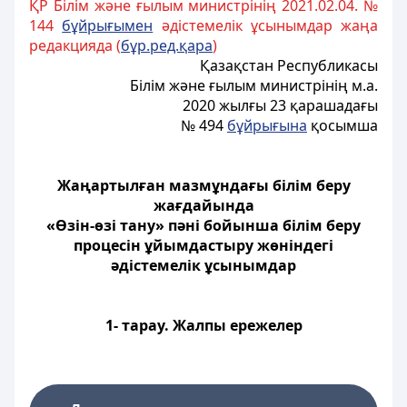
ҚР Білім және ғылым министрінің 2021.02.04. №
144
бұйрығымен
әдістемелік ұсынымдар жаңа
редакцияда (
бұр.ред.қара
)
Қазақстан Республикасы
Білім және ғылым министрінің м.а.
2020 жылғы 23 қарашадағы
№ 494
бұйрығына
қосымша
Жаңартылған мазмұндағы білім беру
жағдайында
«Өзін-өзі тану» пәні бойынша білім беру
процесін ұйымдастыру жөніндегі
әдістемелік ұсынымдар
1- тарау. Жалпы ережелер