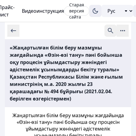
Старая
Прайс-
Видеоинструкция
версия
лист
сайта
«Жаңартылған білім беру мазмұны
жағдайында «Өзін-өзі тану» пәні бойынша
оқу процесін ұйымдастыру жөніндегі
әдістемелік ұсынымдарды бекіту туралы»
Қазақстан Республикасы Білім және ғылым
министрінің м.а. 2020 жылғы 23
қарашадағы № 494 бұйрығы (2021.02.04.
берілген өзгерістермен)
Жаңартылған білім беру мазмұны жағдайында
«Өзін-өзі тану» пәні бойынша оқу процесін
ұйымдастыру жөніндегі әдістемелік
ұсынымдарды бекіту туралы