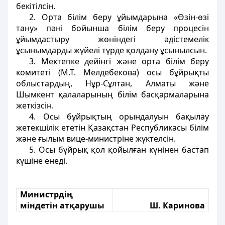
бекітілсін.
2. Орта білім беру ұйымдарына «Өзін-өзі
тану» пәні бойынша білім беру процесін
ұйымдастыру жөніндегі әдістемелік
ұсынымдарды жүйелі түрде қолдану ұсынылсын.
3. Мектепке дейінгі және орта білім беру
комитеті (М.Т. Мелдебекова) осы бұйрықты
облыстардың, Нұр-Сұлтан, Алматы және
Шымкент қалаларының білім басқармаларына
жеткізсін.
4. Осы бұйрықтың орындалуын бақылау
жетекшілік ететін Қазақстан Республикасы білім
және ғылым вице-министріне жүктелсін.
5. Осы бұйрық қол қойылған күнінен бастап
күшіне енеді.
Министрдің
міндетін атқарушы
Ш. Каринова