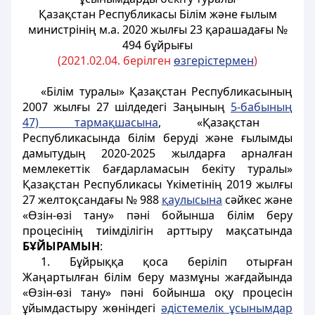
Қазақстан Республикасы Білім және ғылым
министрінің м.а. 2020 жылғы 23 қарашадағы №
494 бұйрығы
(2021.02.04. берілген
өзгерістермен
)
«Білім туралы» Қазақстан Республикасының
2007 жылғы 27 шілдедегі Заңының
5-бабыны
ң
47) тарма
қ
шасына
, «Қазақстан
Республикасында білім беруді және ғылымды
дамытудың 2020-2025 жылдарға арналған
мемлекеттік бағдарламасын бекіту туралы»
Қазақстан Республикасы Үкіметінің 2019 жылғы
27 желтоқсандағы № 988
қ
аулысына
сәйкес және
«Өзін-өзі тану» пәні бойынша білім беру
процесінің тиімділігін арттыру мақсатында
БҰЙЫРАМЫН
:
1. Бұйрыққа қоса беріліп отырған
Жаңартылған білім беру мазмұны жағдайында
«Өзін-өзі тану» пәні бойынша оқу процесін
ұйымдастыру жөніндегі
әдістемелік ұсынымдар