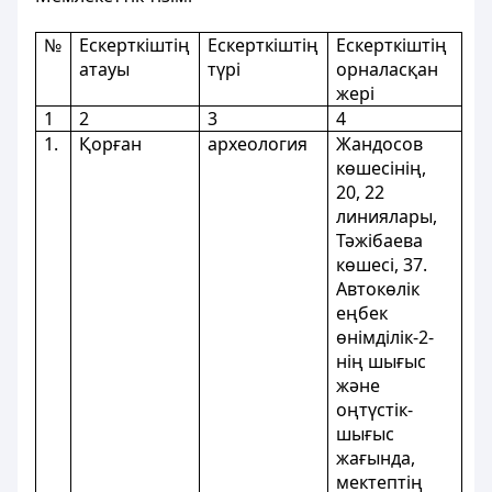
№
Ескерткіштің
Ескерткіштің
Ескерткіштің
атауы
түрі
орналасқан
жері
1
2
3
4
1.
Қорған
археология
Жандосов
көшесінің,
20, 22
линиялары,
Тәжібаева
көшесі, 37.
Автокөлік
еңбек
өнімділік-2-
нің шығыс
және
оңтүстік-
шығыс
жағында,
мектептің