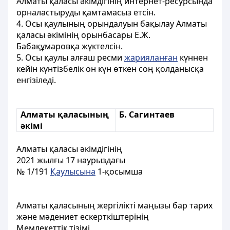
Алматы қаласы әкімдігінің интернет-ресурсында
орналастыруды қамтамасыз етсін.
4. Осы қаулының орындалуын бақылау Алматы
қаласы әкімінің орынбасары Е.Ж.
Бабақұмаровқа жүктелсін.
5. Осы қаулы алғаш ресми
жарияланған
күннен
кейін күнтізбелік он күн өткен соң қолданысқа
енгізіледі.
Алматы қаласының
Б. Сагинтаев
әкімі
Алматы қаласы әкімдігінің
2021 жылғы 17 наурыздағы
№ 1/191
Қаулысына
1-қосымша
Алматы қаласының жергілікті маңызы бар тарих
және мәдениет ескерткіштерінің
Мемлекеттік тізімі