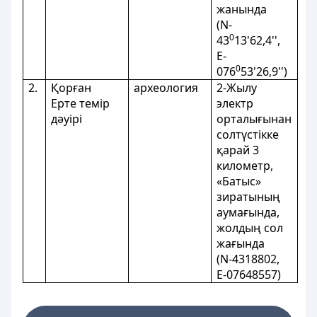
жанында
(N-
0
43
13'62,4'',
E-
0
076
53'26,9'')
2.
Қорған
археология
2-Жылу
Ерте темір
электр
дәуірі
орталығынан
солтүстікке
қарай 3
километр,
«Батыс»
зиратының
аумағында,
жолдың сол
жағында
(N-4318802,
E-07648557)