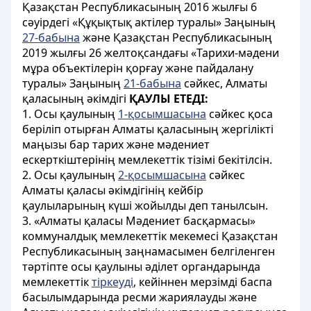
Қазақстан Республикасының 2016 жылғы 6
сәуірдегі «Құқықтық актілер туралы» Заңының
27-бабына
және Қазақстан Республикасының
2019 жылғы 26 желтоқсандағы «Тарихи-мәдени
мұра объектілерін қорғау және пайдалану
туралы» Заңының
21-бабына
сәйкес, Алматы
қаласының әкімдігі
ҚАУЛЫ ЕТЕДІ:
1. Осы қаулының
1-қосымшасына
сәйкес қоса
беріліп отырған Алматы қаласының жергілікті
маңызы бар тарих және мәдениет
ескерткіштерінің мемлекеттік тізімі бекітілсін.
2. Осы қаулының
2-қосымшасына
сәйкес
Алматы қаласы әкімдігінің кейбір
қаулыларының күші жойылды деп танылсын.
3. «Алматы қаласы Мәдениет басқармасы»
коммуналдық мемлекеттік мекемесі Қазақстан
Республикасының заңнамасымен белгіленген
тәртіпте осы қаулыны әділет органдарында
мемлекеттік
тіркеуді
, кейіннен мерзімді баспа
басылымдарында ресми жариялауды және