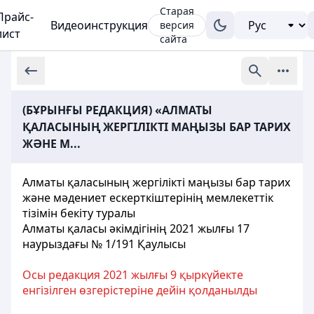
Старая
Прайс-
Видеоинструкция
версия
лист
сайта
(БҰРЫНҒЫ РЕДАКЦИЯ) «АЛМАТЫ
ҚАЛАСЫНЫҢ ЖЕРГІЛІКТІ МАҢЫЗЫ БАР ТАРИХ
ЖӘНЕ М...
Алматы қаласының жергілікті маңызы бар тарих
және мәдениет ескерткіштерінің мемлекеттік
тізімін бекіту туралы
Алматы қаласы әкімдігінің 2021 жылғы 17
наурыздағы № 1/191 Қ
аулысы
Осы редакция 2021 жылғы
9
қыркүйекте
енгізілген өзгерістеріне дейін қолданылды