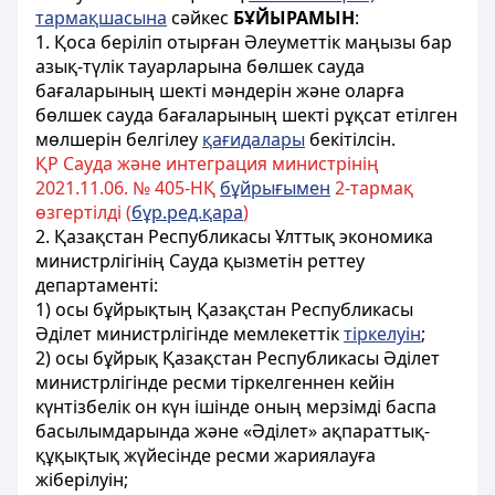
тармақшасына
сәйкес
БҰЙЫРАМЫН
:
1. Қоса беріліп отырған Әлеуметтік маңызы бар
азық-түлік тауарларына бөлшек сауда
бағаларының шекті мәндерін және оларға
бөлшек сауда бағаларының шекті рұқсат етілген
мөлшерін белгілеу
қағидалары
бекітілсін.
ҚР Сауда және интеграция министрінің
2021.11.06. № 405-НҚ
бұйрығымен
2-тармақ
өзгертілді (
бұр.ред.қара
)
2. Қазақстан Республикасы Ұлттық экономика
министрлігінің Сауда қызметін реттеу
департаменті:
1) осы бұйрықтың Қазақстан Республикасы
Әділет министрлігінде мемлекеттік
тіркелуін
;
2) осы бұйрық Қазақстан Республикасы Әділет
министрлігінде ресми тіркелгеннен кейін
күнтізбелік он күн ішінде оның мерзімді баспа
басылымдарында және «Әділет» ақпараттық-
құқықтық жүйесінде ресми жариялауға
жіберілуін;