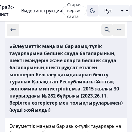
Старая
Прайс-
Видеоинструкция
версия
лист
сайта
«Әлеуметтік маңызы бар азық-түлік
тауарларына бөлшек сауда бағаларының
шекті мәндерін және оларға бөлшек сауда
бағаларының шекті рұқсат етілген
мөлшерін белгілеу қағидаларын бекіту
туралы» Қазақстан Республикасы Ұлттық
экономика министрінің м.а. 2015 жылғы 30
наурыздағы № 282 бұйрығы (2023.26.11.
берілген өзгерістер мен толықтыруларымен)
(күші жойылды)
Әлеуметтік маңызы бар азық-түлік тауарларына