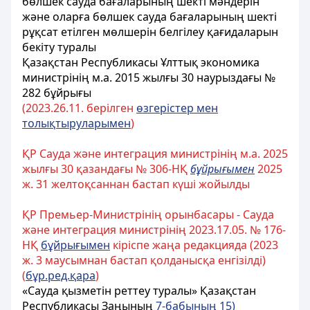
бөлшек сауда бағаларының шекті мәндерін
және оларға бөлшек сауда бағаларының шекті
рұқсат етілген мөлшерін белгілеу қағидаларын
бекіту туралы
Қазақстан Республикасы Ұлттық экономика
министрінің м.а. 2015 жылғы 30 наурыздағы №
282 бұйрығы
(2023.26.11. берілген
өзгерістер мен
толықтыруларымен
)
ҚР Сауда және интеграция министрінің м.а. 2025
жылғы 30 қазандағы № 306-НҚ
бұйрығымен
2025
ж. 31 желтоқсаннан бастап күші жойылды
ҚР Премьер-Министрінің орынбасары - Сауда
және интеграция министрінің 2023.17.05. № 176-
НҚ
бұйрығымен
кіріспе жаңа редакцияда (2023
ж. 3 маусымнан бастап қолданысқа енгізілді)
(
бұр.ред.қара
)
«Сауда қызметін реттеу туралы» Қазақстан
Республикасы Заңының
7-бабының 15)